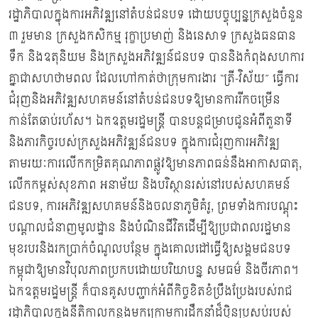
រដ្ឋាភិបាលក្នុងការអភិវឌ្ឍនៅតំបន់ជនបទ ដោយបច្ចុប្បន្នក្រសួងចំនួន
៣ រួមមាន ក្រសួងកសិកម្ម រុក្ខាប្រមាញ់ និងនេសាទ ក្រសួងធនធាន
ទឹក និងឧតុនិយម និងក្រសួងអភិវឌ្ឍន៍ជនបទ បាននិងកំពុងសហការ
គ្នាជាសហថាមពល ដែលហៅកាត់ថាក្រុមការងារ “ត្រី-វិស័យ” ធ្វើការ
ជំរុញនិងអភិវឌ្ឍសហគមន៍នៅតំបន់ជនបទឱ្យមានការរីកចម្រើន
កាន់តែឆាប់រហ័ស។ ឯកឧត្តមរដ្ឋមន្ដ្រី បានបន្ដជម្រាបជូនអំពីតួនាទី
និងភារកិច្ចរបស់ក្រសួងអភិវឌ្ឍន៍ជនបទ ក្នុងការជំរុញការអភិវឌ្ឍ
តាមរយៈការលើកកម្រិតគុណភាពផ្លូវឱ្យមានភាពធន់នឹងអាកាសធាតុ,
លើកកម្ពស់សុខភាព អនាម័យ និងបរិស្ថានរស់នៅរបស់សហគមន៍
ជនបទ, ការអភិវឌ្ឍសហគមន៍និងចលនាភូមិគំរូ, ព្រមទាំងការបណ្ដុះ
បណ្ដាលជំនាញមូលដ្ឋាន និងបំណិនជីវិតដើម្បីឱ្យប្រជាពលរដ្ឋមាន
មុខរបរនិងរកប្រាក់ចំណូលបន្ថែម ក្នុងគោលដៅធ្វើឱ្យសង្គមជនបទ
កម្ពុជាឱ្យមានវិបុលភាពប្រកបដោយបរិយាបន្ន សមធម៌ និងចីរភាព។
ឯកឧត្តមរដ្ឋមន្ដ្រី ក៏បានគូសបញ្ជាក់អំពីកិច្ចខិតខំប្រឹងប្រែងរបស់រាជ
រដ្ឋាភិបាលក្នុងនីតិកាលកន្លងមកក្រោមការដឹកនាំដ៏ប៉ិនប្រសប់របស់