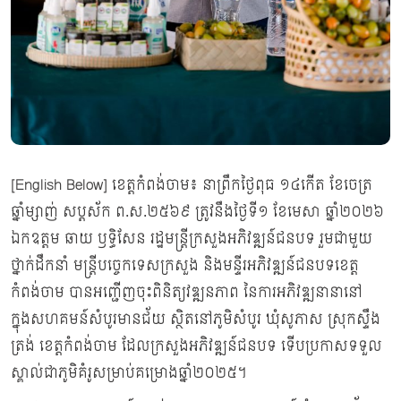
[English Below] ខេត្តកំពង់ចាម៖ នាព្រឹកថ្ងៃពុធ ១៤កើត ខែចេត្រ
ឆ្នាំម្សាញ់ សប្ដស័ក ព.ស.២៥៦៩ ត្រូវនឹងថ្ងៃទី១ ខែមេសា ឆ្នាំ២០២៦
ឯកឧត្តម ឆាយ ឫទ្ធិសែន រដ្ឋមន្ត្រីក្រសួងអភិវឌ្ឍន៍ជនបទ រួមជាមួយ
ថ្នាក់ដឹកនាំ មន្ដ្រីបច្ចេកទេសក្រសួង និងមន្ទីរអភិវឌ្ឍន៍ជនបទខេត្ត
កំពង់ចាម បានអញ្ជើញចុះពិនិត្យវឌ្ឍនភាព នៃការអភិវឌ្ឍនានានៅ
ក្នុងសហគមន៍សំបូរមានជ័យ ស្ថិតនៅភូមិសំបូរ ឃុំសូភាស ស្រុកស្ទឹង
ត្រង់ ខេត្តកំពង់ចាម ដែលក្រសួងអភិវឌ្ឍន៍ជនបទ ទើបប្រកាសទទួល
ស្គាល់ជាភូមិគំរូសម្រាប់គម្រោងឆ្នាំ២០២៥។