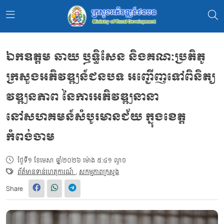
ឯកឧត្តម ឆាយ ឫទ្ធិសែន និងគណៈប្រតិភូ
ក្រសួងអភិវឌ្ឍន៍ជនបទ អញ្ជើញទៅពិនិត្យ
វឌ្ឍនភាព នៃការអភិវឌ្ឍនានា
នៅសហគមន៍សំបូរមានជ័យ ក្នុងខេត្ត
កំពង់ចាម
ថ្ងៃទី១ ខែមេសា ឆ្នាំ២០២៦ ម៉ោង ៥:៤១ ល្ងាច
ព័ត៌មានទាន់ហេតុការណ៍
,
សកម្មភាពក្រសួង
Share