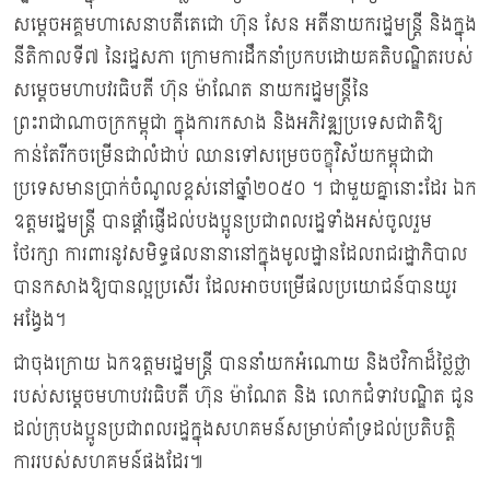
សម្ដេចអគ្គមហាសេនាបតីតេជោ ហ៊ុន សែន អតីនាយករដ្ឋមន្ដ្រី និងក្នុង
នីតិកាលទី៧ នៃរដ្ឋសភា ក្រោមការដឹកនាំប្រកបដោយគតិបណ្ឌិតរបស់
សម្ដេចមហាបវរធិបតី ហ៊ុន ម៉ាណែត នាយករដ្ឋមន្ដ្រីនៃ
ព្រះរាជាណាចក្រកម្ពុជា ក្នុងការកសាង និងអភិវឌ្ឍប្រទេសជាតិឱ្យ
កាន់តែរីកចម្រើនជាលំដាប់ ឈានទៅសម្រេចចក្ខុវិស័យកម្ពុជាជា
ប្រទេសមានប្រាក់ចំណូលខ្ពស់នៅឆ្នាំ២០៥០ ។ ជាមួយគ្នានោះដែរ ឯក
ឧត្តមរដ្ឋមន្ដ្រី បានផ្ដាំផ្ញើដល់បងប្អូនប្រជាពលរដ្ឋទាំងអស់ចូលរួម
ថែរក្សា ការពារនូវសមិទ្ធផលនានានៅក្នុងមូលដ្ឋានដែលរាជរដ្ឋាភិបាល
បានកសាងឱ្យបានល្អប្រសើរ ដែលអាចបម្រើផលប្រយោជន៍បានយូរ
អង្វែង។
ជាចុងក្រោយ ឯកឧត្តមរដ្ឋមន្ដ្រី បាននាំយកអំណោយ និងថវិកាដ៏ថ្លៃថ្លា
របស់សម្ដេចមហាបវរធិបតី ហ៊ុន ម៉ាណែត និង លោកជំទាវបណ្ឌិត ជូន
ដល់ក្រុបងប្អូនប្រជាពលរដ្ឋក្នុងសហគមន៍សម្រាប់គាំទ្រដល់ប្រតិបត្តិ
ការរបស់សហគមន៍ផងដែរ៕