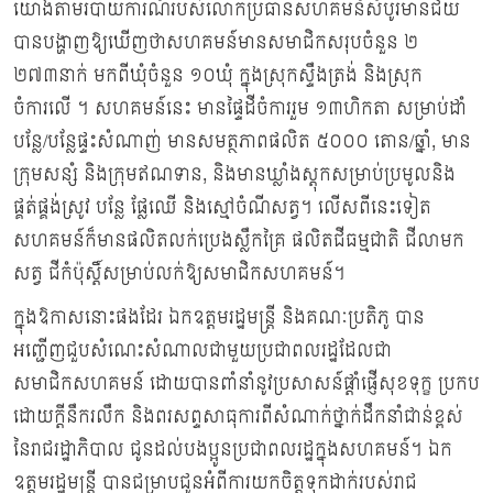
យោងតាមរបាយការណ៍របស់លោកប្រធានសហគមន៍សំបូរមានជ័យ
បានបង្ហាញឱ្យឃើញថាសហគមន៍មានសមាជិកសរុបចំនួន ២
២៧៣នាក់ មកពីឃុំចំនួន ១០ឃុំ ក្នុងស្រុកស្ទឹងត្រង់ និងស្រុក
ចំការលើ ។ សហគមន៍នេះ មានផ្ទៃដីចំការរួម ១៣ហិកតា សម្រាប់ដាំ
បន្លែ/បន្លែផ្ទះសំណាញ់ មានសមត្ថភាពផលិត ៥០០០ តោន/ឆ្នាំ, មាន
ក្រុមសន្សំ និងក្រុមឥណទាន, និងមានឃ្លាំងស្តុកសម្រាប់ប្រមូលនិង
ផ្គត់ផ្គង់ស្រូវ បន្លែ ផ្លែឈើ និងស្មៅចំណីសត្វ។ លើសពីនេះទៀត
សហគមន៍ក៏មានផលិតលក់ប្រេងស្លឹកគ្រៃ ផលិតជីធម្មជាតិ ជីលាមក
សត្វ ជីកំប៉ុស្ដិ៍សម្រាប់លក់ឱ្យសមាជិកសហគមន៍។
ក្នុងឱកាសនោះផងដែរ ឯកឧត្តមរដ្ឋមន្ដ្រី និងគណៈប្រតិភូ បាន
អញ្ជើញជួបសំណេះសំណាលជាមួយប្រជាពលរដ្ឋដែលជា
សមាជិកសហគមន៍ ដោយបានពាំនាំនូវប្រសាសន៍ផ្ដាំផ្ញើសុខទុក្ខ ប្រកប
ដោយក្ដីនឹករលឹក និងពរសព្ទសាធុការពីសំណាក់ថ្នាក់ដឹកនាំជាន់ខ្ពស់
នៃរាជរដ្ឋាភិបាល ជូនដល់បងប្អូនប្រជាពលរដ្ឋក្នុងសហគមន៍។ ឯក
ឧត្តមរដ្ឋមន្ដ្រី បានជម្រាបជូនអំពីការយកចិត្តទុកដាក់របស់រាជ