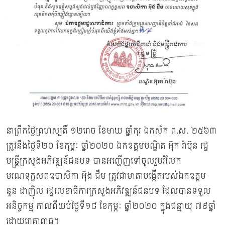
នាព្រឹកថ្ងៃព្រហស្បតិ៍ ១២រោច ខែមាឃ ឆ្នាំកុរ ឯកស័ក ព.ស. ២៥៦៣
ត្រូវនឹងថ្ងៃទី២០ ខែកុម្ភៈ ឆ្នាំ២០២០ ឯកឧត្តមបណ្ឌិត អ៊ុក រ៉ាប៊ុន រដ្ឋ
មន្ត្រីក្រសួងអភិវឌ្ឍន៍ជនបទ បានអញ្ជើញទៅចូលរួមរំលែក
មរណទុក្ខសពឧបាសិកា អ៊ុង ជឹម ត្រូវជាមាតាបង្កើតរបស់ឯកឧត្តម
នួន ដាញ៉ិល រដ្ឋលេខាធិការក្រសួងអភិវឌ្ឍន៍ជនបទ ដែលបានទទួល
អនិច្ចកម្ម កាលពីយប់ថ្ងៃទី១៨ ខែកុម្ភៈ ឆ្នាំ២០២០ ក្នុងជន្មាយុ ៧៩ឆ្នាំ
ដោយរោគាពាធ។