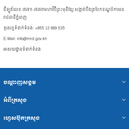
ដីឡូត៍លេខ ៧៧១-៧៧៣មហាវិថីព្រះមុនីវង្ស សង្កាត់បឹងត្របែកខណ្ឌចំការមន
រាជធានីភ្នំពេញ
ទូរសព្ទទំនាក់ទំនង: +855 12 669 535
E-Mail: info@mrd.gov.kh
អាសយដ្ឋានទំនាក់ទំនង
បណ្ដាញសង្គម
អំពីក្រសួង
ហ្វេសប៊ុកក្រសួង