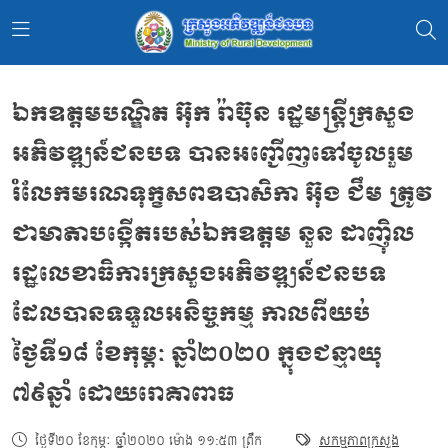
ឯកឧត្តមបណ្ឌិត អ៊ុក រ៉ាប៊ុន រដ្ឋមន្ត្រីក្រសួង
អភិវឌ្ឍន៍ជនបទ បានអញ្ជើញទៅចូលរួម
រំលែកមរណទុក្ខសពឧបាសិកា អ៊ុង ជឹម ត្រូវ
ជាមាតាបង្កើតរបស់ឯកឧត្តម នួន ដាញ៉ិល
រដ្ឋលេខាធិការក្រសួងអភិវឌ្ឍន៍ជនបទ
ដែលបានទទួលអនិច្ចកម្ម កាលពីយប់
ថ្ងៃទី១៨ ខែកុម្ភៈ ឆ្នាំ២០២០ ក្នុងជន្មាយុ
៧៩ឆ្នាំ ដោយរោគាពាធ
ថ្ងៃទី២០ ខែកុម្ភៈ ឆ្នាំ២០២០ ម៉ោង ១១:៥៣ ព្រឹក
សកម្មភាពក្រសួង