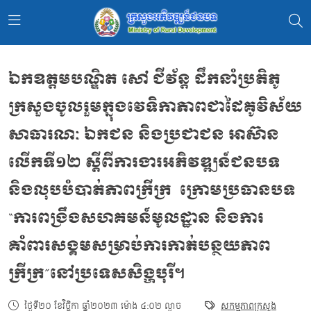
ឯកឧត្តមបណ្ឌិត​ សៅ​ ជីវ័ន្ត ដឹកនាំប្រតិភូ
ក្រសួងចូលរួមក្នុងវេទិកាភាពជាដៃគូវិស័យ
សាធារណៈ ឯកជន និងប្រជាជន អាស៊ាន
លើកទី១២ ស្តីពីការងារអភិវឌ្ឍន៍ជនបទ
និងលុបបំបាត់ភាពក្រីក្រ ក្រោមប្រធានបទ
“ការពង្រឹងសហគមន៍មូលដ្ឋាន និងការ
គាំពារសង្គមសម្រាប់ការកាត់បន្ថយភាព
ក្រីក្រ”នៅប្រទេសសិង្ហបុរី។
ថ្ងៃទី២០ ខែវិច្ឆិកា ឆ្នាំ២០២៣ ម៉ោង ៤:០២ ល្ងាច
សកម្មភាពក្រសួង