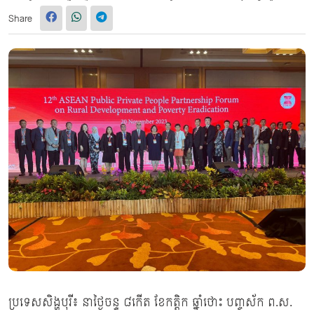
Share
ប្រទេសសិង្ហបុរី៖ នាថ្ងៃចន្ទ​ ៨កើត ខែកត្តិក​ ឆ្នាំថោះ បញ្ចស័ក ព.ស.​