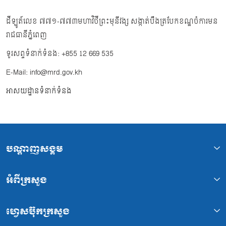
ដីឡូត៍លេខ ៧៧១-៧៧៣មហាវិថីព្រះមុនីវង្ស សង្កាត់បឹងត្របែកខណ្ឌចំការមន
រាជធានីភ្នំពេញ
ទូរសព្ទទំនាក់ទំនង: +855 12 669 535
E-Mail: info@mrd.gov.kh
អាសយដ្ឋានទំនាក់ទំនង
បណ្ដាញសង្គម
អំពីក្រសួង
ហ្វេសប៊ុកក្រសួង