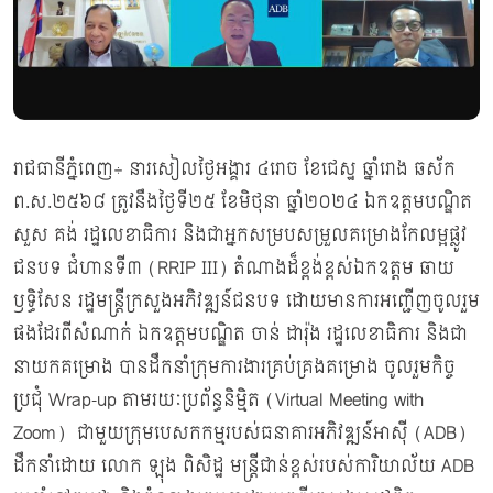
រាជធានីភ្នំពេញ÷ នារសៀលថ្ងៃអង្គារ ៤រោច ខែជេស្ឋ ឆ្នាំរោង ឆស័ក
ព.ស.២៥៦៨ ត្រូវនឹងថ្ងៃទី២៥ ខែមិថុនា ឆ្នាំ២០២៤ ឯកឧត្តមបណ្ឌិត
សួស គង់ រដ្ឋលេខាធិការ និងជាអ្នកសម្របសម្រួលគម្រោងកែលម្អផ្លូវ
ជនបទ ជំហានទី៣ (RRIP III) តំណាងដ៏ខ្ពង់ខ្ពស់ឯកឧត្តម ឆាយ
ឫទ្ធិសែន រដ្ឋមន្ត្រីក្រសួងអភិវឌ្ឍន៍ជនបទ ដោយមានការអញ្ជើញចូលរួម
ផងដែរពីសំណាក់ ឯកឧត្តមបណ្ឌិត ចាន់ ដារ៉ុង រដ្ឋលេខាធិការ និងជា
នាយកគម្រោង បានដឹកនាំក្រុមការងារគ្រប់គ្រងគម្រោង ចូលរួមកិច្ច
ប្រជុំ Wrap-up តាមរយៈប្រព័ន្ធនិម្មិត (Virtual Meeting with
Zoom) ជាមួយក្រុមបេសកកម្មរបស់ធនាគារអភិវឌ្ឍន៍អាស៊ី (ADB)
ដឹកនាំដោយ លោក ឡុង ពិសិដ្ឋ មន្រ្តីជាន់ខ្ពស់របស់ការិយាល័យ ADB