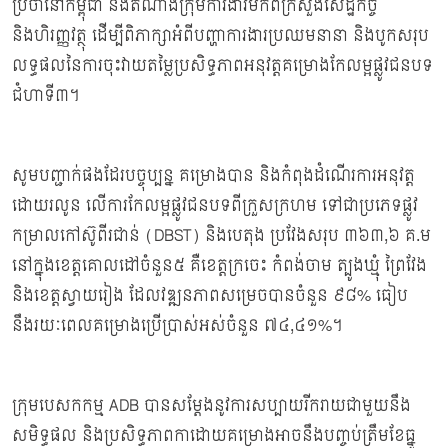
ប្រចាំនៅកម្ពុជា និងតំណាងក្រុមការងារមកពីក្រសួងសេដ្ឋកិច្ច
និងហិរញ្ញវត្ថុ ដើម្បីពិភាក្សាអំពីបញ្ហាការងារប្រឈមនានា និងបូកសរុប
លទ្ធផលនៃការចុះវាយតម្លៃប្រសិទ្ធភាពអនុវត្តគម្រោងកែលម្អផ្លូវជនបទ
ជំហាទី៣។
សូមបញ្ជាក់ផងដែរបច្ចុប្បន្ន គម្រោងបាន និងកំពុងដំណើរការអនុវត្ត
ដោយរលូន លើការកែលម្អផ្លូវជនបទពីក្រួសក្រហម ទៅជាប្រភេទផ្លូវ
កម្រាលកៅស៊ូពីរជាន់ (DBST) និងបេតុង ប្រវែងសរុប ៣៦៣,៦ គ.ម
នៅក្នុងខេត្តគោលដៅចំនួន៥ គឺខេត្តក្រចេះ កំពង់ចាម ត្បូងឃ្មុំ ព្រៃវែង
និងខេត្តស្វាយរៀង ដែលវឌ្ឍនភាពសម្រេចបានចំនួន ៩៨% ធៀប
នឹងរយៈពេលគម្រោងប្រើប្រាស់អស់ចំនួន ៧៤,៤១%។
ក្រុមបេសកកម្ម ADB បានសម្តែងនូវការសប្បាយរីករាយជាមួយនឹង
សមិទ្ធផល និងប្រសិទ្ធភាពកាដោយគម្រោងអាចនឹងបញ្ចប់ត្រឹមខែធ្នូ