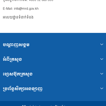
E-Mail: info@mrd.gov.kh
អាសយដ្ឋានទំនាក់ទំនង
បណ្ដាញសង្គម
អំពីក្រសួង
ហ្វេសប៊ុកក្រសួង
ប្រព័ន្ធសិក្សាអនឡាញ