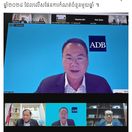
ឆ្នាំ២០២៤ ដែលលើសផែនការកំណត់ចំនួនមួយឆ្នាំ ៕