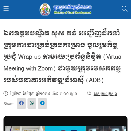
ឯកឧត្តមបណ្ឌិត សួស គង់ អញ្ជើញដឹកនាំ
ក្រុមការងារគ្រប់គ្រងគម្រោង ចូលរួមកិច្ច
ប្រជុំ Wrap-up តាមរយៈប្រព័ន្ធនិម្មិត (Virtual
Meeting with Zoom) ជាមួយក្រុមបេសកកម្ម
របស់ធនាគារអភិវឌ្ឍន៍អាស៊ី (ADB)
ថ្ងៃទី២៦ ខែមិថុនា ឆ្នាំ២០២៤ ម៉ោង ២:០០ ល្ងាច
សកម្មភាពក្រសួង
Share