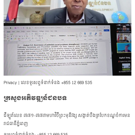
Privacy
| លេខទូរសព្ទទំនាក់ទំនង
+855 12 669 535
ក្រសួងអភិវឌ្ឍន៍ជនបទ
ដីឡូត៍លេខ ៧៧១-៧៧៣មហាវិថីព្រះមុនីវង្ស សង្កាត់បឹងត្របែកខណ្ឌចំការមន
រាជធានីភ្នំពេញ
ទូរសព្ទទំនាក់ទំនង: +855 12 669 535