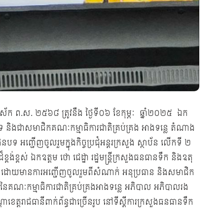
 ឆស័ក ព.ស. ២៥៦៨ ត្រូវនឹង ថ្ងៃទី០៦ ខែកុម្ភៈ ឆ្នាំ២០២៥ ឯក
បទ និងជាសមាជិកគណៈកម្មាធិការជាតិគ្រប់គ្រង អាងទន្លេ តំណាង
ន៍ជនបទ អញ្ជើញចូលរួមក្នុងកិច្ចប្រជុំអន្តរក្រសួង ស្ថាប័ន លើកទី ២
្ពង់ខ្ពស់ ឯកឧត្តម ថោ ជេដ្ឋា រដ្ឋមន្ត្រីក្រសួងធនធានទឹក និងឧតុ
្លេ ដោយមានការអញ្ជើញចូលរួមពីសំណាក់ អនុប្រធាន និងសមាជិក
ង នៃគណៈកម្មាធិការជាតិគ្រប់គ្រងអាងទន្លេ អភិបាល អភិបាលរង
ដាខេត្តរាជធានីពាក់ព័ន្ធជាច្រើនរូប នៅទីស្ដីការក្រសួងធនធានទឹក