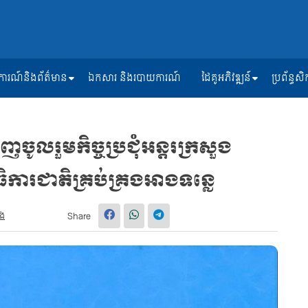
ត្តិការណ៍និងព័ត៌មាន
ឯកសារ និងរបាយការណ៍
ដៃគូអភិវឌ្ឍន៍
ប្រព័ន្ធ
ូលរួមកិច្ចប្រជុំអន្តរក្រសួង
ិការជាតិគ្រប់គ្រងអាងទន្លេ
ួង
Share