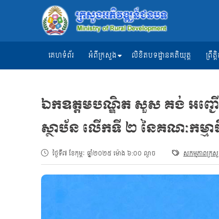
គេហទំព័រ
អំពីក្រសួង
លិខិតបទដ្ឋានគតិយុត្ត
ព្រឹ
ឯកឧត្តមបណ្ឌិត សួស គង់ អញ្ជើញច
ស្ថាប័ន លើកទី ២ នៃគណៈកម្មាធ
ថ្ងៃទី៧ ខែកុម្ភៈ ឆ្នាំ២០២៥ ម៉ោង ៦:០០ ល្ងាច
សកម្មភាពក្រស