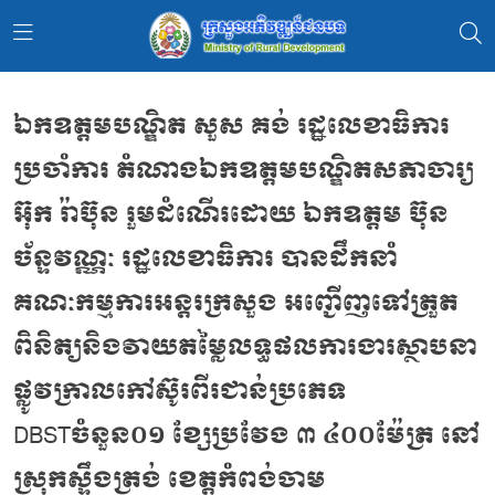
ឯកឧត្តមបណ្ឌិត សួស គង់ រដ្ឋលេខាធិការ
ប្រចាំការ តំណាងឯកឧត្តមបណ្ឌិតសភាចារ្យ
អ៊ុក រ៉ាប៊ុន រួមដំណើរដោយ ឯកឧត្តម ប៊ុន
ច័ន្ទវណ្ណៈ រដ្ឋលេខាធិការ បានដឹកនាំ
គណៈកម្មការអន្តរក្រសួង អញ្ជើញទៅត្រួត
ពិនិត្យនិងវាយតម្លៃលទ្ធផលការងារស្ថាបនា
ផ្លូវក្រាលកៅស៊ូរពីរជាន់ប្រភេទ
DBSTចំនួន០១ ខ្សែប្រវែង ៣ ៤០០ម៉ែត្រ នៅ
ស្រុកស្ទឹងត្រង់ ខេត្តកំពង់ចាម