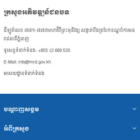
ក្រសួងអភិវឌ្ឍន៍ជនបទ
ដីឡូត៍លេខ ៧៧១-៧៧៣មហាវិថីព្រះមុនីវង្ស សង្កាត់បឹងត្របែកខណ្ឌចំការមន
រាជធានីភ្នំពេញ
ទូរសព្ទទំនាក់ទំនង: +855 12 669 535
E-Mail: info@mrd.gov.kh
អាសយដ្ឋានទំនាក់ទំនង
បណ្ដាញសង្គម
អំពីក្រសួង