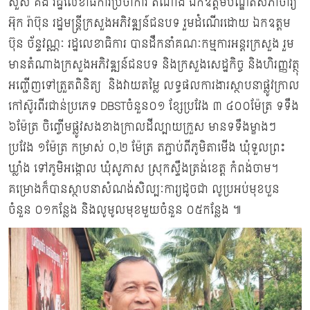
សួស គង់ រដ្ឋលេខាធិការប្រចាំការ តំណាង ឯកឧត្តមបណ្ឌិតសភាចារ្យ
អ៊ុក រ៉ាប៊ុន រដ្ឋមន្ត្រីក្រសួងអភិវឌ្ឍន៍ជនបទ រួមដំណើរដោយ ឯកឧត្តម
ប៊ុន ច័ន្ទវណ្ណៈ រដ្ឋលេខាធិការ បានដឹកនាំគណៈកម្មការអន្តរក្រសួង រួម
មានតំណាងក្រសួងអភិវឌ្ឍន៍ជនបទ និងក្រសួងសេដ្ឋកិច្ច និងហិរញ្ញវត្ថុ
អញ្ជើញទៅត្រួតពិនិត្យ និងវាយតម្លៃ លទ្ធផលការងារស្ថាបនាផ្លូវក្រាល
កៅស៊ូរពីរជាន់ប្រភេទ DBSTចំនួន០១ ខ្សែប្រវែង ៣ ៤០០ម៉ែត្រ ទទឹង
៦ម៉ែត្រ ចិញ្ចើមផ្លូវសងខាងក្រាលដីល្បាយក្រួស មានទទឹងម្ខាងៗ
ប្រវែង ១ម៉ែត្រ កម្រាស់ ០,២ ម៉ែត្រ តភ្ជាប់ពីភូមិតាមើង ឃុំទួលព្រះ
ឃ្លាំង ទៅភូមិអង្កោល ឃុំសូភាស ស្រុកស្ទឹងត្រង់ខេត្ត កំពង់ចាម។
គម្រោងក៏បានស្ថាបនាសំណង់សិល្បៈការ្យដូចជា លូប្រអប់មុខបួន
ចំនួន ០១កន្លែង និងលូមូលមុខមួយចំនួន ០៥កន្លែង ៕