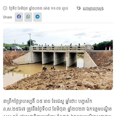
ថ្ងៃទី៨ ខែមិថុនា ឆ្នាំ២០២៣ ម៉ោង ១១:០៦ ល្ងាច
សកម្មភាពក្រសួង
Share
នាព្រឹកថ្ងៃព្រហស្បតិ៍ ០៥ រោច ខែជេស្ឋ ឆ្នាំថោះ បញ្ចស័ក
ព.ស.២៥៦៧ ត្រូវនឹងថ្ងៃទី០៨ ខែមិថុនា ឆ្នាំ២០២៣ ឯកឧត្តមបណ្ឌិត