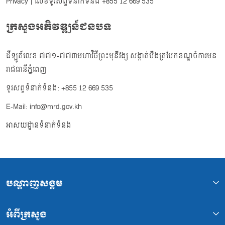
Privacy
| លេខទូរសព្ទទំនាក់ទំនង
+855 12 669 535
ក្រសួងអភិវឌ្ឍន៍ជនបទ
ដីឡូត៍លេខ ៧៧១-៧៧៣មហាវិថីព្រះមុនីវង្ស សង្កាត់បឹងត្របែកខណ្ឌចំការមន
រាជធានីភ្នំពេញ
ទូរសព្ទទំនាក់ទំនង: +855 12 669 535
E-Mail: info@mrd.gov.kh
អាសយដ្ឋានទំនាក់ទំនង
បណ្ដាញសង្គម
អំពីក្រសួង