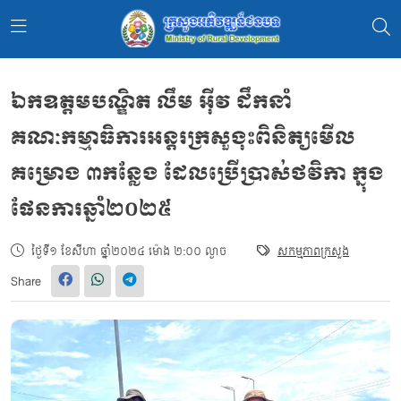
ឯកឧត្តមបណ្ឌិត លឹម អុីវ​ ដឹកនាំ
គណៈកម្មាធិការអន្តរក្រសួងុះពិនិត្យមើល
គម្រោង ៣កន្លែង ដែលប្រើប្រាស់ថវិកា ក្នុង
ផែនការឆ្នាំ២០២៥
ថ្ងៃទី១ ខែសីហា ឆ្នាំ២០២៤ ម៉ោង ២:០០ ល្ងាច
សកម្មភាពក្រសួង
Share