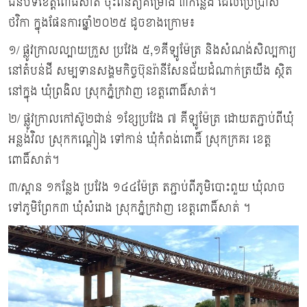
ជនបទខេត្តពោធិ៍សាត់ ចុះពិនិត្យគម្រោង ៣កន្លែង ដែលប្រើប្រាស់
ថវិកា ក្នុងផែនការឆ្នាំ២០២៥ ដូចខាងក្រោម៖
១/​ ផ្លូវក្រាលល្បាយក្រួស ប្រវែង ៥,១គីឡូម៉ែត្រ និងសំណង់សិល្បការ្យ
នៅតំបន់ដី​ សម្បទានសង្គមកិច្ចប៊ុនរ៉ានីសែនជ័យដំណាក់ត្រយឹង ស្ថិត
នៅក្នុង ឃុំព្រងិល ស្រុកភ្នំក្រវាញ ខេត្តពោធិ៍សាត់។
២/​ ផ្លូវក្រាលកៅស៊ូ២ជាន់ ១ខ្សែប្រវែង ៧ គីឡូម៉ែត្រ ដោយតភ្ជាប់ពីឃុំ
អន្លង់វិល ស្រុកកណ្តៀង ទៅកាន់ ឃុំកំពង់ពោធិ៍ ស្រុកក្រគរ ខេត្ត
ពោធិ៍សាត់។
៣/ស្ពាន ១កន្លែង ប្រវែង ១៤៤ម៉ែត្រ តភ្ជាប់ពីភូមិបោះពួយ ឃុំលាច
ទៅភូមិព្រែក៣ ឃុំសំរោង ស្រុកភ្នំក្រវាញ ខេត្តពោធិ៍សាត់​ ។