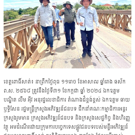
ខេត្តពោធិ៍សាត់៖ នាព្រឹកថ្ងៃពុធ ១១រោច ខែអាសាឍ ឆ្នាំរោង ឆស័ក
ព.ស. ២៥៦៨ ត្រូវនឹងថ្ងៃទី៣១ ខែកក្កដា ឆ្នាំ ២០២៤ ឯកឧត្តម
បណ្ឌិត លឹម អុីវ​ អនុរដ្ឋលេខាធិការ តំណាងដ៏ខ្ពង់ខ្ពស់ ឯកឧត្ដម ឆាយ
ឫទ្ធិសែន រដ្ឋមន្ត្រីក្រសួងអភិវឌ្ឍន៍ជនបទ ដឹកនាំគណៈកម្មាធិការអន្តរ
ក្រសួងរួមមាន ក្រសួងអភិវឌ្ឍន៍ជនបទ និងក្រសួងសេដ្ឋកិច្ច និងហិរញ្ញ
វត្ថុ អមដំណើរដោយក្រុមការបច្ចេកទេសផ្លូវជនបទ​របស់មន្ទីរអភិវឌ្ឍន៍