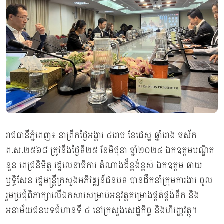
រាជធានីភ្នំពេញ៖ នាព្រឹកថ្ងៃអង្គារ ៤រោច ខែជេស្ឋ ឆ្នាំរោង ឆស័ក
ព.ស.២៥៦៨ ត្រូវនឹងថ្ងៃទី២៥ ខែមិថុនា ឆ្នាំ២០២៤ ឯកឧត្តមបណ្ឌិត
នួន ពេជ្រនិមិត្ត រដ្ឋលេខាធិការ តំណាងដ៏ខ្ពង់ខ្ពស់ ឯកឧត្តម ឆាយ
ឫទ្ធិសែន រដ្ឋមន្រ្តីក្រសួងអភិវឌ្ឍន៍ជនបទ បានដឹកនាំក្រុមការងារ ចូល
រួមប្រជុំពិភាក្សាលើឯកសារសម្រាប់អនុវត្តគម្រោងផ្គត់ផ្គង់ទឹក និង
អនាម័យជនបទជំហានទី ៤ នៅក្រសួងសេដ្ឋកិច្ច និងហិរញ្ញវត្ថុ។