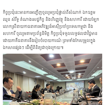
កិច្ចប្រជុំនេះមានការអញ្ជើញចូលរួមប្រជុំផ្ទាល់ពីសំណាក់ ឯកឧត្តម
ឈួន សំរឹទ្ធ តំណាងសេដ្ឋកិច្ច និងហិរញ្ញវត្ថុ និងសហការី ដោយឡែក
លោកស្រីនាយកាធនាគារអភិវឌ្ឍន៍អាស៊ីប្រចាំប្រទេសកម្ពុជា និង
សហការី ចូលរួមតាមប្រព័ន្ធនិមិត្ត កិច្ចប្រជុំទទួលលទ្ធផលជាវិជ្ជមាន
ដោយភាគីធនាគារនឹងរៀបចំរបាយការណ៍ ព្រមទាំងកែសម្រួលក្នុង
ឯកសារផេ្សងៗ ដើម្បីពិនិត្យជាចុងក្រោយ៕