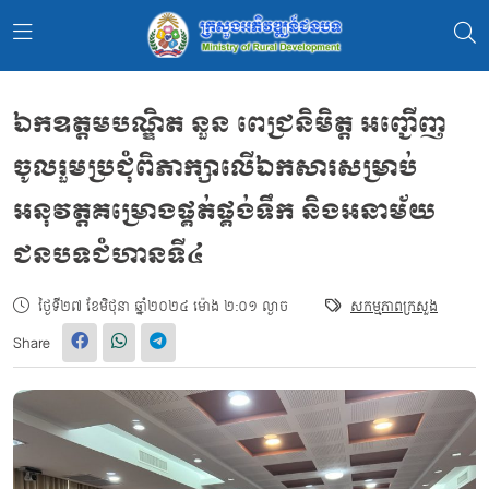
ឯកឧត្តមបណ្ឌិត នួន ពេជ្រនិមិត្ត អញ្ជើញ
ចូលរួមប្រជុំពិភាក្សាលើឯកសារសម្រាប់
អនុវត្តគម្រោងផ្គត់ផ្គង់ទឹក និងអនាម័យ
ជនបទជំហានទី៤
ថ្ងៃទី២៧ ខែមិថុនា ឆ្នាំ២០២៤ ម៉ោង ២:០១ ល្ងាច
សកម្មភាពក្រសួង
Share