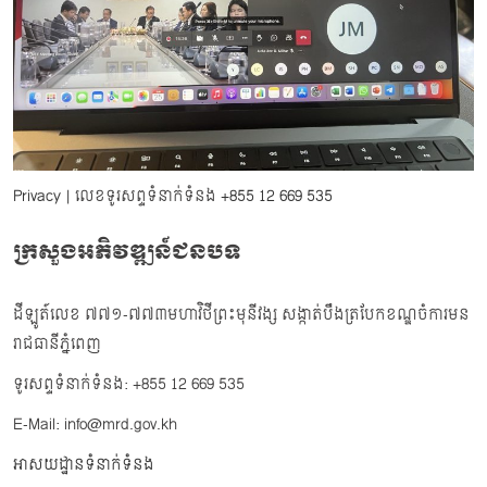
Privacy
| លេខទូរសព្ទទំនាក់ទំនង
+855 12 669 535
ក្រសួងអភិវឌ្ឍន៍ជនបទ
ដីឡូត៍លេខ ៧៧១-៧៧៣មហាវិថីព្រះមុនីវង្ស សង្កាត់បឹងត្របែកខណ្ឌចំការមន
រាជធានីភ្នំពេញ
ទូរសព្ទទំនាក់ទំនង: +855 12 669 535
E-Mail: info@mrd.gov.kh
អាសយដ្ឋានទំនាក់ទំនង