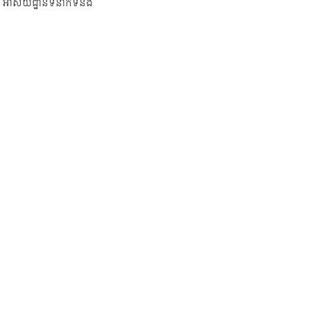
អាសយដ្ឋានទំនាក់ទំនង