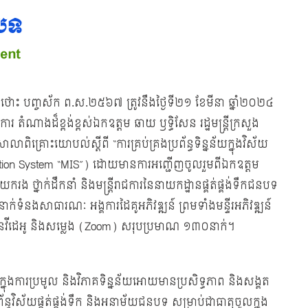
ឆ្នាំថោះ បញ្ចស័ក ព.ស.២៥៦៧ ត្រូវនឹងថ្ងៃទី២១ ខែមីនា ឆ្នាំ២០២៤
រ តំណាងដ៏ខ្ពង់ខ្ពស់ឯកឧត្តម ឆាយ ឫទ្ធិសែន រដ្ឋមន្ត្រីក្រសួង
ាពិគ្រោះយោបល់ស្តីពី “ការគ្រប់គ្រងប្រព័ន្ធទិន្នន័យក្នុងវិស័យ
ation System “MIS”) ដោយមានការអញ្ជើញចូលរួមពីឯកឧត្តម
ង ថ្នាក់ដឹកនាំ និងមន្ត្រីរាជការនៃនាយកដ្ឋានផ្គត់ផ្គង់ទឹកជនបទ
ទំនងសាធារណៈ អង្គការដៃគូអភិវឌ្ឍន៍ ព្រមទាំងមន្ទីរអភិវឌ្ឍន៍
្ជូនវីដេអូ និងសម្លេង (Zoom) សរុបប្រមាណ ១៣០នាក់។
ងការប្រមូល និងវិភាគទិន្នន័យអោយមានប្រសិទ្ធភាព និងសង្គត
់ព័ន្ធវិស័យផ្គត់ផ្គង់ទឹក និងអនាម័យជនបទ សម្រាប់ជាធាតុចូលក្នុង