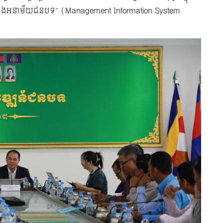
ផ្គង់ទឹក និងអនាម័យជនបទ” (Management Information System