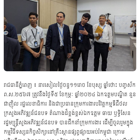
រាជធានីភ្នំពេញ ៖ នារសៀលថ្ងៃចន្ទ១១រោច ខែបុស្ស ឆ្នាំថោះ បញ្ចស័ក
ព.ស.២៥៦៧ ត្រូវនឹងថ្ងៃទី៥ ខែកុម្ភៈ ឆ្នាំ២០២៤ ឯកឧត្តមបណ្ឌិត នួន
ដាញ៉ិល រដ្ឋលេខាធិការ និងជាប្រធានក្រុមការងារបរិវត្តកម្មឌីជីថល
ក្រសួងអភិវឌ្ឍន៍ជនបទ តំណាងដ៏ខ្ពង់ខ្ពស់ឯកឧត្តម ឆាយ ឫទ្ធិសែន
រដ្ឋមន្ត្រី្រសួងអភិវឌ្ឍន៍ជនបទ បានដឹកនាំក្រុមការងារ ដើម្បីចូលរួមក្នុង
កម្មវិធីទស្សនកិច្ចសិក្សានៅគ្រឹះស្ថានផ្សព្វផ្សាយអប់រំកម្ពុជា ក្រោម