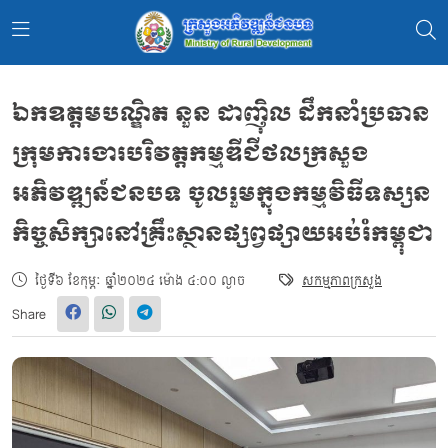
ឯកឧត្តមបណ្ឌិត នួន ដាញ៉ិល ដឹកនាំប្រធាន
ក្រុមការងារបរិវត្តកម្មឌីជីថលក្រសួង
អភិវឌ្ឍន៍ជនបទ ចូលរួមក្នុងកម្មវិធីទស្សន
កិច្ចសិក្សានៅគ្រឹះស្ថានផ្សព្វផ្សាយអប់រំកម្ពុជា
ថ្ងៃទី៦ ខែកុម្ភៈ ឆ្នាំ២០២៤ ម៉ោង ៤:០០ ល្ងាច
សកម្មភាពក្រសួង
Share