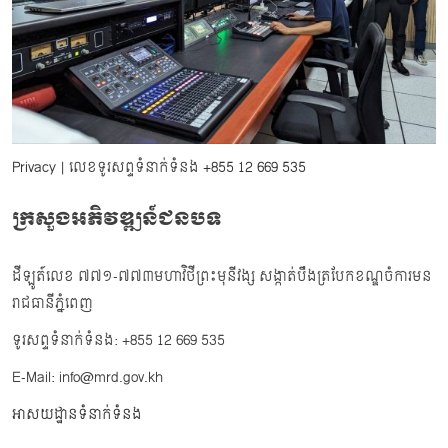
Privacy
| លេខទូរសព្ទទំនាក់ទំនង
+855 12 669 535
ក្រសួងអភិវឌ្ឍន៍ជនបទ
ដីឡូត៍លេខ ៧៧១-៧៧៣មហាវិថីព្រះមុនីវង្ស សង្កាត់បឹងត្របែកខណ្ឌចំការមន
រាជធានីភ្នំពេញ
ទូរសព្ទទំនាក់ទំនង: +855 12 669 535
E-Mail: info@mrd.gov.kh
អាសយដ្ឋានទំនាក់ទំនង