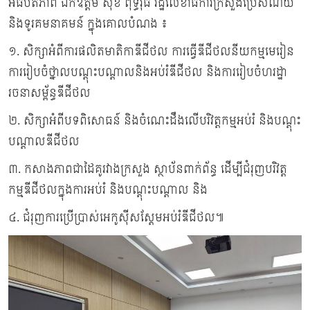
អធិបតីភាព ឯកឧត្តម សុខ ពុទ្ធិវុធ រដ្ឋលេខាធិការក្រសួងប្រៃសណីយ៍
និងទូរគមនាគមន៍ ក្នុងគោលបំណង ៖
១. សិក្សាអំពីការផលិតមាតិកាឌីជីថល ការធ្វើឌីជីថលនីយកម្មមេរៀន
ការរៀបចំថ្នាលបណ្តុះបណ្តាល​និងអប់រំឌីជីថល និងការរៀបចំហរដ្ឋា
រចនាសម្ព័ន្ធឌីជីថល
២. សិក្សាអំពីបទពិសោធន៍ និងចំណេះដឹងលើបរិវត្តកម្មអប់រំ និងបណ្តុះ
បណ្តាលឌីជីថល
៣. កសាងភាពជាដៃគូរវាងក្រសួង ស្ថាប័នពាក់ព័ន្ធ ដើម្បីជំរុញបរិវត្ត
កម្មឌីជីថលក្នុងការអប់រំ និងបណ្តុះបណ្តាល និង
៤. ជំរុញការប្រើប្រាស់អេកូស៊ីសស្តែមអប់រំឌីជីថល៕