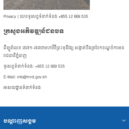
Privacy
| លេខទូរសព្ទទំនាក់ទំនង
+855 12 669 535
ក្រសួងអភិវឌ្ឍន៍ជនបទ
ដីឡូត៍លេខ ៧៧១-៧៧៣មហាវិថីព្រះមុនីវង្ស សង្កាត់បឹងត្របែកខណ្ឌចំការមន
រាជធានីភ្នំពេញ
ទូរសព្ទទំនាក់ទំនង: +855 12 669 535
E-Mail: info@mrd.gov.kh
អាសយដ្ឋានទំនាក់ទំនង
បណ្ដាញសង្គម