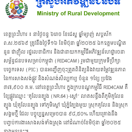
ខេត្តព្រះវិហារ ៖ នាថ្ងៃចន្ទ ៦រោច ខែជេស្ឋ ឆ្នាំម្សាញ់ សប្តស័ក
ព.ស.២៥៦៩ ត្រូវនឹងថ្ងៃទី១៦ ខែមិថុនា ឆ្នាំ២០២៥ ឯកឧត្តមបណ្ឌិត
នួន ដាញ៉ិល រដ្ឋលេខាធិការ និងជានាយកកម្មវិធីអភិវឌ្ឍន៍ហេដ្ឋារចនា
សម្ព័ន្ធជនបទសម្រាប់កម្ពុជា (RID4CAM) រួមជាមួយក្រុមទីប្រឹក្សា
បច្ចេកទេស (PIC) បានអញ្ជើញចុះត្រួតពិនិត្យនិងវាយតម្លៃវឌ្ឍនភាព
នៃការសាងសង់ផ្លូវ និងសំណង់សិល្បការ្យ ចំនួន ១ខ្សែ ប្រវែង
៣៧,៩០០ គ.ម. នៅខេត្តព្រះវិហារ ក្នុងក្របខណ្ឌកម្មវិធី RID4CAM គឺ
ខ្សែផ្លូវឈ្មោះ “គូលែនត្បូង (NR.64)-ស្តៅ” លាតសន្ធឹងពីភូមិគូលែន
ត្បូង ឃុំគូលែនត្បូង ទៅភូមិស្តៅ ឃុំភ្នំត្បែងមួយ ស្រុកគូលែន និងស្រុក
សង្គមថ្មី ដែល បច្ចុប្បន្នសម្រេចបាន ៩៨,៥០% ហើយគ្រោងនឹង
បញ្ចប់ការងារសាងសង់ទាំងស្រុង នៅដំណាច់ខែមិថុនា ឆ្នាំ២០២៥
ខាងមុខនេះ៕