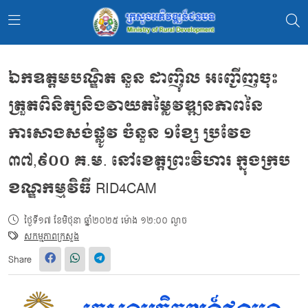
ឯកឧត្តមបណ្ឌិត នួន ដាញ៉ិល អញ្ជើញចុះ
ត្រួតពិនិត្យនិងវាយតម្លៃវឌ្ឍនភាពនៃ
ការសាងសង់ផ្លូវ ចំនួន ១ខ្សែ ប្រវែង
៣៧,៩០០ គ.ម. នៅខេត្តព្រះវិហារ ក្នុងក្រប
ខណ្ឌកម្មវិធី RID4CAM
ថ្ងៃទី១៧ ខែមិថុនា ឆ្នាំ២០២៥ ម៉ោង ១២:០០ ល្ងាច
សកម្មភាពក្រសួង
Share