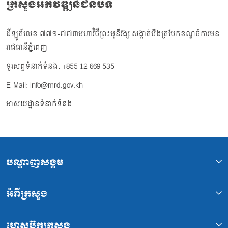
ក្រសួងអភិវឌ្ឍន៍ជនបទ
ដីឡូត៍លេខ ៧៧១-៧៧៣មហាវិថីព្រះមុនីវង្ស សង្កាត់បឹងត្របែកខណ្ឌចំការមន
រាជធានីភ្នំពេញ
ទូរសព្ទទំនាក់ទំនង: +855 12 669 535
E-Mail: info@mrd.gov.kh
អាសយដ្ឋានទំនាក់ទំនង
បណ្ដាញសង្គម
អំពីក្រសួង
ហ្វេសប៊ុកក្រសួង