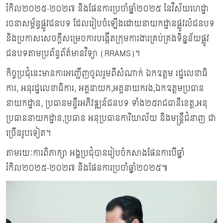
រំកិល២០២៥-២០២៧ និងផែនការប្រចាំឆ្នាំ២០២៥ នៃវិស័យហេដ្ឋា
រចនាសម្ព័ន្ធផ្លូវជនបទ ដែលរៀបចំឡើងដោយនាយកដ្ឋានផ្លូវលំជនបទ
និងប្រកាសសេចក្តីសម្រេចការបង្កើតក្រុមការងារគ្រប់គ្រងទិន្នន័យផ្លូវ
ជនបទតាមប្រព័ន្ធព័ត៌មានវិទ្យា (RRAMS)។
កិច្ចប្រជុំនេះមានការអញ្ជើញចូលរួមពីសំណាក់ ឯកឧត្តម រដ្ឋលេខាធិ
ការ, អនុរដ្ឋលេខាធិការ, អគ្គនាយក,អគ្គនាយករង,ឯកឧត្តមប្រធាន
នាយកដ្ឋាន, ប្រធានមន្ទីរអភិវឌ្ឍន៍ជនបទ ទាំង២៥រាជធានីខេត្ត,អនុ
ប្រធាននាយកដ្ឋាន,ប្រធាន អនុប្រធានការិយាល័យ និងមន្រ្តីជំនាញ ជា
ច្រើនរូបទៀត។
តាមរយៈការពិភាក្សា អង្គប្រជុំបានរៀបចំកសាងផែនការបីឆ្នាំ
រំកិល២០២៥-២០២៧ និងផែនការប្រចាំឆ្នាំ២០២៥៕