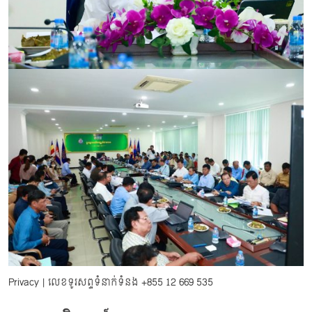
Privacy
| លេខទូរសព្ទទំនាក់ទំនង
+855 12 669 535