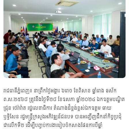
រាជធានីភ្នំពេញ៖ នាព្រឹកថ្ងៃអង្គារ ៦រោច ខែពិសាខ ឆ្នាំរោង ឆស័ក
ព.ស.២៥៦៨ ត្រូវនឹងថ្ងៃទី២៨ ខែឧសភា ឆ្នាំ២០២៤ ឯកឧត្តមបណ្ឌិត
ជ្រុន ថេរ៉ាវ៉ាត រដ្ឋលេខាធិការ តំណាងដ៏ខ្ពង់ខ្ពស់ឯកឧត្ដម ឆាយ
ឫទ្ធិសែន រដ្ឋមន្ដ្រីក្រសួងអភិវឌ្ឍន៍ជនបទ បានអញ្ជើញដឹកនាំកិច្ចប្រជុំ
ជាលើកទី២ ដើម្បីបញ្ចប់ការងាររៀបចំកសាងផែនការបីឆ្នាំ