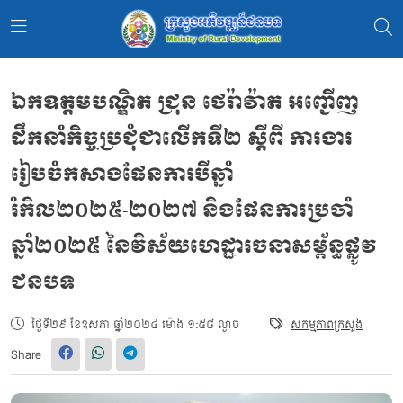
ឯកឧត្តមបណ្ឌិត ជ្រុន ថេរ៉ាវ៉ាត អញ្ជើញ
ដឹកនាំកិច្ចប្រជុំជាលើកទី២ ស្ដីពី ការងារ
រៀបចំកសាងផែនការបីឆ្នាំ
រំកិល២០២៥-២០២៧ និងផែនការប្រចាំ
ឆ្នាំ២០២៥ នៃវិស័យហេដ្ឋារចនាសម្ព័ន្ធផ្លូវ
ជនបទ
ថ្ងៃទី២៩ ខែឧសភា ឆ្នាំ២០២៤ ម៉ោង ១:៥៨ ល្ងាច
សកម្មភាពក្រសួង
Share