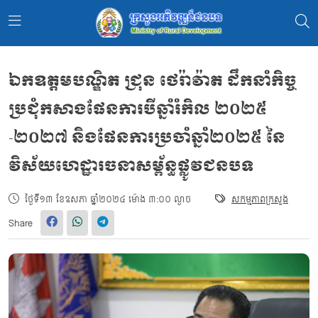
ឯកឧត្តមបណ្ឌិត ជ្រុន ថេរ៉ាវ៉ាត ដឹកនាំកិច្ច
ប្រជុំកសាងផែនការបីឆ្នាំរំកិល ២០២៥
-២០២៧ និងផែនការប្រចាំឆ្នាំ២០២៥ នៃ
វិស័យហេដ្ឋារចនាសម្ព័ន្ធផ្លូវជនបទ
ថ្ងៃទី១៣ ខែឧសភា ឆ្នាំ២០២៤ ម៉ោង ៣:០០ ល្ងាច
សកម្មភាពក្រសួង
Share