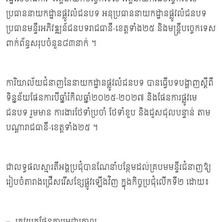
ប្រធាននាយកដ្ឋានផ្លូវលំជនបទ អនុប្រធាននាយកដ្ឋានផ្លូវលំជនបទ
ប្រធានមន្ទីរអភិវឌ្ឍន៍ជនបទរាជធានី-ខេត្តទាំង២៥ និងមន្ត្រីបច្ចេកទេស
ពាក់ព័ន្ធសរុបចំនួន៨៣នាក់ ។
ការិយាល័យជំនាញនៃនាយកដ្ឋានផ្លូវលំជនបទ បានធ្វើបទបង្ហាញស្តីពី
ទិន្នន័យផែនការបីឆ្នាំរំកិលឆ្នាំ២០២៥-២០២៧ និងផែនការផ្លូវមេ
ជនបទ រួមមាន ការងារថែទាំប្រចាំ ថែទាំខួប និងជួសជុលបន្ទាន់ តាម
បណ្តារាជធានី-ខេត្តទាំង២៥ ។
ជាលទ្ធផលស្មារតីអង្គប្រជុំបានណែនាំបន្ថែមដល់គ្របមមន្ទីរជំនាញឱ្យ
រៀបចំតារាងជ្រើសរើសខ្សែផ្លូវឡើងវិញ ក្នុងកិច្ចប្រជុំលើកទី២ ដោយ៖
– ត្រូវយកផែនការមេជាគោល