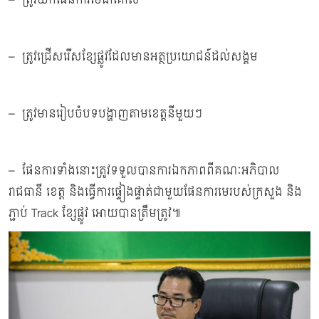
– ត្រូវជ្រើសរើសខ្សែផ្លូវដែលមានអត្ថប្រយោជន៍ដល់សង្គម
– ត្រូវមានរៀបចំបទបង្ហាញតាមខេត្តនីមួយៗ
– ផែនការទាំងនោះត្រូវទទួលបានការឯកភាពពីគណៈអភិបាល
រាជធានី ខេត្ត និងធ្វើការផ្ទៀងផ្ទាត់ជាមួយផែនការមេរបស់ក្រសួង និង
ភ្ជាប់ Track ខ្សែផ្លូវ អោយបានត្រឹមត្រូវ៕