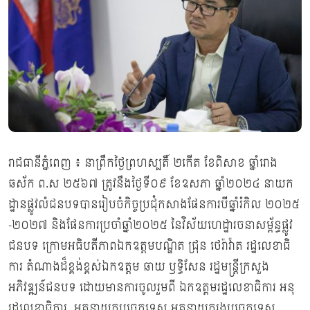
រាជធានីភ្នំពេញ ៖ នាព្រឹកថ្ងៃព្រហស្បតិ៍ ២កើត ខែពិសាខ ឆ្នាំរោង
ឆស័ក ព.ស ២៥៦៧ ត្រូវនឹងថ្ងៃទី០៩ ខែឧសភា ឆ្នាំ២០២៤ នាយក
ដ្ឋានផ្លូវលំជនបទបានរៀបចំកិច្ចប្រជុំកសាងផែនការបីឆ្នាំរំកិល ២០២៥
-២០២៧ និងផែនការប្រចាំឆ្នាំ២០២៥ នៃវិស័យហេដ្ឋារចនាសម្ព័ន្ធផ្លូវ
ជនបទ ក្រោមអធិបតីភាពឯកឧត្តមបណ្ឌិត ជ្រុន ថេរ៉ាវ៉ាត រដ្ឋលេខាធិ
ការ តំណាងដ៏ខ្ពង់ខ្ពស់ឯកឧត្តម ឆាយ ឫទ្ធិសែន រដ្ឋមន្ត្រីក្រសួង
អភិវឌ្ឍន៍ជនបទ ដោយមានការចូលរួមពី ឯកឧត្តមរដ្ឋលេខាធិការ អនុ
រដ្ឋលេខាធិការ អគ្គនាយកបច្ចេកទេស អគ្គនាយករងបច្ចេកទេស