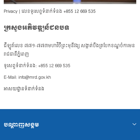
Privacy
| លេខទូរសព្ទទំនាក់ទំនង
+855 12 669 535
ក្រសួងអភិវឌ្ឍន៍ជនបទ
ដីឡូត៍លេខ ៧៧១-៧៧៣មហាវិថីព្រះមុនីវង្ស សង្កាត់បឹងត្របែកខណ្ឌចំការមន
រាជធានីភ្នំពេញ
ទូរសព្ទទំនាក់ទំនង: +855 12 669 535
E-Mail: info@mrd.gov.kh
អាសយដ្ឋានទំនាក់ទំនង
បណ្ដាញសង្គម