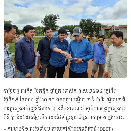
នាថ្ងៃចន្ទ ៣កើត ខែកត្តិក ឆ្នាំជូត ទោស័ក ព.ស.២៥៦៤ ត្រូវនឹង
ថ្ងៃទី១៩ ខែតុលា ឆ្នាំ២០២០ ឯកឧត្តមបណ្ឌិត ចាន់ ដារ៉ុង រដ្ឋលេខាធិ
ការក្រសួងអភិវឌ្ឍន៍ជនបទ បានដឹកនាំគណៈកម្មាធិការអន្តរក្រសួងចុះ
ពិនិត្យ និងវាយតម្លៃលើការងារថែទាំផ្លូវខួប ចំនួន៣គម្រោង ក្នុងនោះ÷
– គម្រោងទី១ ផ្លូវថែទាំខួបក្រាលកៅស៊ូប្រភេទពីរជាន់(DBST)