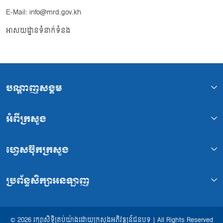
E-Mail: info@mrd.gov.kh
អាសយដ្ឋានទំនាក់ទំនង
បណ្ដាញសង្គម
អំពីក្រសួង
ហ្វេសប៊ុកក្រសួង
ប្រព័ន្ធសិក្សាអនឡាញ
© 2026 រក្សាសិទ្ធិគ្រប់យ៉ាងដោយក្រសួងអភិវឌ្ឍន៍ជនបទ | All Rights Reserved