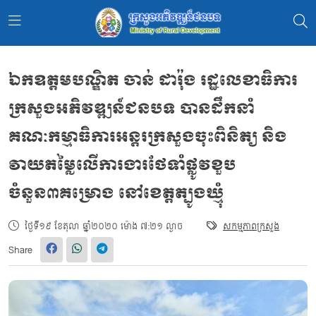
ឯកឧត្តមបណ្ឌិត ចាន់ ដារ៉ុង រដ្ឋលេខាធិការ
ក្រសួងអភិវឌ្ឍន៍ជនបទ បានដឹកនាំ
គណៈកម្មាធិការអន្តរក្រសួងចុះពិនិត្យ និង
វាយតម្លៃលើការងារថែទាំផ្លូវខួប
ចំនួន៣គម្រោង នៅខេត្តត្បូងឃ្មុំ
ថ្ងៃទី១៩ ខែតុលា ឆ្នាំ២០២០ ម៉ោង ៧:២១ ល្ងាច
សកម្មភាពក្រសួង
Share