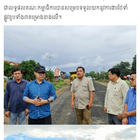
ជាលទ្ធផលគណៈកម្មាធិការបានសម្រេចទទួលយកនូវការងារថែទាំ
ផ្លូវខួបទាំង៣គម្រោងខាងលើ។