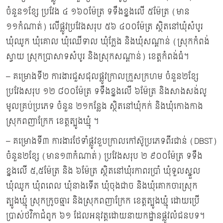
ចំនួន១ខ្សែ ប្រវែង ៤ ១៦០ម៉ែត្រ ទទឹងខ្នងលើ ៥ម៉ែត្រ (មាន
១១កំណាត់) លើផ្លូវប្រវែងសរុប ៥៦ ៤០០ម៉ែត្រ ស្ថិតនៅឃុំសំបូរ
ឃុំឈូក ឃុំគោល ឃុំឈើទាល ឃុំក្លែង និងឃុំសណ្តាន់ (ស្រុកកំពង់
ស្វាយ ស្រុកប្រាសាទសំបូរ និងស្រុកសណ្តាន់) ខេត្តកំពង់ធំ។
– គម្រោងទី២ ការងារជួសជុលផ្លូវក្រាលក្រួសក្រហម ចំនួន២ខ្សែ
ប្រវែងសរុប ១២ ៨០០ម៉ែត្រ ទទឹងខ្នងលើ ៦ម៉ែត្រ និងសាងសង់លូ
មូលគ្រប់ប្រភេទ ចំនួន ២១កន្លែង ស្ថិតនៅឃុំកក់ និងឃុំកោងកាង
ស្រុកពញាក្រែក ខេត្តត្បូងឃ្មុំ ។
– គម្រោងទី៣ ការងារថែទាំផ្លូវខួបក្រាលកៅស៊ូប្រភេទពីរជាន់ (DBST)
ចំនួន២ខ្សែ (មាន១៣កំណាត់) ប្រវែងសរុប ២ ៩០០ម៉ែត្រ ទទឹង
ខ្នងលើ ៥,៥ម៉ែត្រ និង ៦ម៉ែត្រ ស្ថិតនៅឃុំរកាពរប្រាំ ឃុំទួលស្នួល
ឃុំឈូក ឃុំពពេល ឃុំនាងទើត ឃុំចុងជាច និងឃុំគោកចារស្រុក
ត្បូងឃ្មុំ ស្រុកក្រូចឆ្មារ និងស្រុកពញាក្រែក ខេត្តត្បូងឃ្មុំ ដោយប្រើ
ប្រាស់ថវិកាជំពូក ៦១ ដែលអនុវត្តដោយនាយកដ្ឋានផ្លូវលំជនបទ។