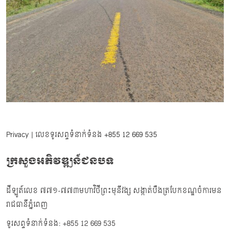
Privacy
| លេខទូរសព្ទទំនាក់ទំនង
+855 12 669 535
ក្រសួងអភិវឌ្ឍន៍ជនបទ
ដីឡូត៍លេខ ៧៧១-៧៧៣មហាវិថីព្រះមុនីវង្ស សង្កាត់បឹងត្របែកខណ្ឌចំការមន
រាជធានីភ្នំពេញ
ទូរសព្ទទំនាក់ទំនង: +855 12 669 535