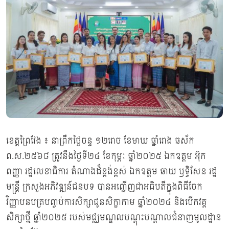
ខេត្តព្រៃវែង ៖ នាព្រឹកថ្ងៃចន្ទ ១២រោច ខែមាឃ ឆ្នាំរោង ឆស័ក
ព.ស.២៥៦៨ ត្រូវនឹងថ្ងៃទី២៤ ខែកុម្ភៈ ឆ្នាំ២០២៥ ឯកឧត្ដម អ៊ុក
ពញ្ញា រដ្ឋលេខាធិការ តំណាងដ៏ខ្ពង់ខ្ពស់ ឯកឧត្ដម ឆាយ ឫទ្ធិសែន រដ្ឋ
មន្ត្រី ក្រសួងអភិវឌ្ឍន៍ជនបទ បានអញ្ជើញជាអធិបតីក្នុងពិធីចែក
វិញ្ញាបនបត្របញ្ចប់ការសិក្សាជូនសិក្ខាកាម ឆ្នាំ២០២៤ និងបើកវគ្គ
សិក្សាថ្មី ឆ្នាំ២០២៥ របស់មជ្ឈមណ្ឌលបណ្ដុះបណ្ដាលជំនាញមូលដ្ឋាន