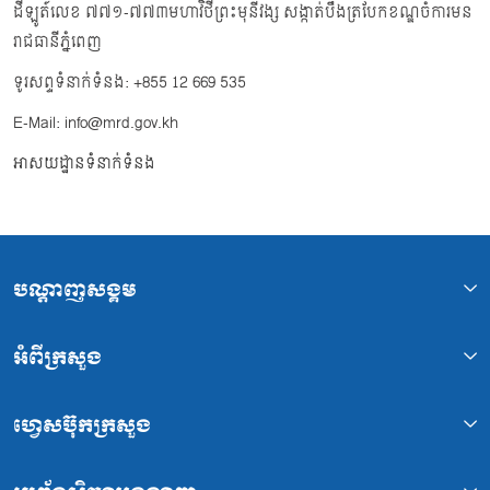
ដីឡូត៍លេខ ៧៧១-៧៧៣មហាវិថីព្រះមុនីវង្ស សង្កាត់បឹងត្របែកខណ្ឌចំការមន
រាជធានីភ្នំពេញ
ទូរសព្ទទំនាក់ទំនង: +855 12 669 535
E-Mail: info@mrd.gov.kh
អាសយដ្ឋានទំនាក់ទំនង
បណ្ដាញសង្គម
អំពីក្រសួង
ហ្វេសប៊ុកក្រសួង