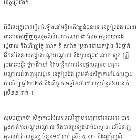
ខេត្តព្រៃវែង។
ពិធីនេះត្រូវបានរៀបចំឡើងនៅមន្ទីរអភិវឌ្ឍន៍ជនបទ ខេត្តព្រៃវែង ដោយ
មានការអញ្ជើញចូលរួមពីសំណាក់លោក ជា សែម អគ្គនាយករង
រដ្ឋបាល និងហិរញ្ញវត្ថុ លោក ឌី សារ៉ាត់ ប្រធាននាយកដ្ឋាន និងថ្នាក់
ដឹកនាំនៃនាយកដ្ឋានបណ្តុះបណ្តាល និងស្រាវជ្រាវ លោក ឡុក វុឌ្ឍី
ប្រធានមន្ទីរ ថ្នាក់ដឹកនាំ និងមន្រ្តីរាជការនៃមជ្ឈមណ្ឌល បណ្ដុះ
បណ្ដាលជំនាញមូលដ្ឋាន ខេត្តព្រៃវែង ព្រមទាំងសិក្ខាកាមដែលបញ្ចប់
ការសិក្សាឆ្នាំ២០២៤ និងសិក្ខាកាមឆ្នាំ២០២៥ សរុបចំនួន៦០ នាក់
ស្រី២២ នាក់ ។
សូមបញ្ជាក់ថា សិក្ខាកាមដែលទទួលវិញ្ញាបនបត្រនៅពេលនេះ បាន
ឆ្លងកាត់ការបណ្ដុះបណ្ដាល និងបានប្រឡងជាប់ជាស្ថាពរ លើជំនាញ
អ៊ុតសក់-កែសម្ផស្ស ចំនួន១៥ នាក់ ស្រី១៥ នាក់ និងវគ្គកុំព្យូទ័រ