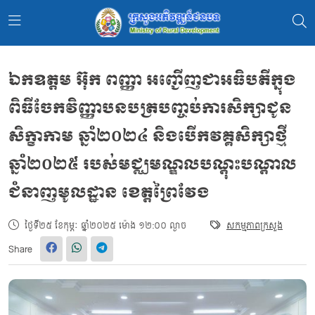
ឯកឧត្ដម អ៊ុក ពញ្ញា អញ្ជើញជាអធិបតីក្នុង
ពិធីចែកវិញ្ញាបនបត្របញ្ចប់ការសិក្សាជូន
សិក្ខាកាម ឆ្នាំ២០២៤ និងបើកវគ្គសិក្សាថ្មី
ឆ្នាំ២០២៥ របស់មជ្ឈមណ្ឌលបណ្ដុះបណ្ដាល
ជំនាញមូលដ្ឋាន ខេត្តព្រៃវែង
ថ្ងៃទី២៥ ខែកុម្ភៈ ឆ្នាំ២០២៥ ម៉ោង ១២:០០ ល្ងាច
សកម្មភាពក្រសួង
Share