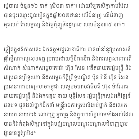
រដ្ឋបាល ចំនួន១៦ នាក់ ស្រី០៣ នាក់។ ដោយឡែកសិក្ខាកាមដែល
បានចុះឈ្មោះចូលរៀនក្នុងឆ្នាំ២០២៥នេះ លើជំនាញ លើជំនាញ
អ៊ុតសក់-កែសម្ផស្ស និងវគ្គកុំព្យូទ័ររដ្ឋបាល សរុបចំនួន៣៥ នាក់។
ឆ្លៀតក្នុងឱកាសនេះ ឯកឧត្ដមរដ្ឋលេខាធិការ បានពាំនាំនូវប្រសាសន៍
ផ្ដាំផ្ញើសាកសួរសុខទុក្ខ ប្រកបដោយក្ដីនឹករលឹក និងពរសព្វសាធុការពី
សំណាក់ សំណាក់សម្តេចតេជោ ហ៊ុន សែន អតីតនាយករដ្ឋមន្ដ្រី និង
ជាប្រធានព្រឹទ្ធសភា និងសម្តេចកិត្តិព្រឹទ្ធបណ្ឌិត ប៊ុន រ៉ានី ហ៊ុន សែន
ប្រធានកាកបាទក្រហមកម្ពុជា សម្តេចមហាបវរធិបតី ហ៊ុន ម៉ាណែត
នាយករដ្ឋមន្រ្ដី និងឯកឧត្តម ឆាយ ឫទ្ធិសែន រដ្ឋមន្រ្តីក្រសួងអភិវឌ្ឍន៍
ជនបទ ជូនដល់ថ្នាក់ដឹកនាំ មន្រ្តីរាជការគ្រប់លំដាប់ថ្នាក់ និងលោក
នាយក នាយករង លោកគ្រូ អ្នកគ្រូ និងក្មួយៗសិក្ខាកាមទាំងអស់ដែល
បាននិងកំពុងសិក្សានៅក្នុងមជ្ឈមណ្ឌលបណ្តុះបណ្តាលជំនាញមូល
ដ្ឋានខេត្ដព្រៃវែង។