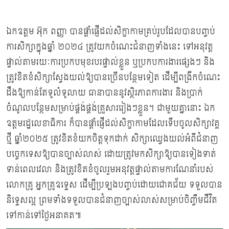
ឯកឧត្ដម អ៊ុក ពញ្ញា បានផ្តាំផ្ញើដល់សិក្ខាកាមគ្រប់រូបដែលបានបញ្ចប់
ការសិក្សាក្នុងឆ្នាំ ២០២៤ ត្រូវយកចំណេះជំនាញទាំងនេះ ទៅអនុវត្ត
ផ្ទាល់តាមរយៈការប្រកបមុខរបរផ្ទាល់ខ្លួន ឬប្រកបការងារផ្សេងៗ និង
ត្រូវខិតខំសិក្សាស្វែងយល់ឱ្យបានច្រើនបន្ថែមទៀត ដើម្បីពង្រីកចំណេះ
ដឹងឱ្យកាន់តែទូលំទូលាយ ធានាបាននូវស្ថិរភាពការងារ និងប្រាក់
ចំណូលបន្ថែមសម្រាប់ផ្គង់ផ្គង់គ្រួសាររៀងៗខ្លួន។ ជាមួយគ្នានោះ ឯក
ឧត្តមរដ្ឋលេខាធិការ ក៏បានផ្ដាំផ្ញើដល់សិក្ខាកាមដែលទើបចូលសិក្សាវគ្គ
ថ្មី ឆ្នាំ២០២៥ ត្រូវខិតខំយកចិត្តទុកដាក់ សិក្សាឈ្វេងយល់អំពីជំនាញ
បច្ចេកទេសឱ្យបានច្បាស់លាស់ ដោយត្រូវមកសិក្សាឱ្យបានទៀងទាត់
ទាន់ពេលវេលា និងត្រូវខិតខំចូលរួមអនុវត្តផ្ទាល់តាមការណែនាំរបស់
លោកគ្រូ អ្នកគ្រូឧទ្ទេស ដើម្បីប្រឡងបញ្ចប់ដោយជោគជ័យ ទទួលបាន
និទ្ទេសល្អ ព្រមទាំងទទួលបានជំនាញច្បាស់លាស់សម្រាប់ចិញ្ចឹមជីវិត
ទៅកាន់ទៅថ្ងៃអនាគត៕