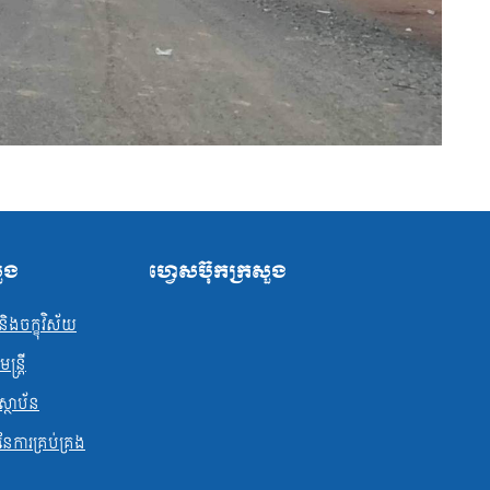
សួង
ហ្វេសប៊ុកក្រសួង
ិងចក្ខុវិស័យ
្ត្រី
ស្ថាប័ន
ធនែការគ្រប់គ្រង