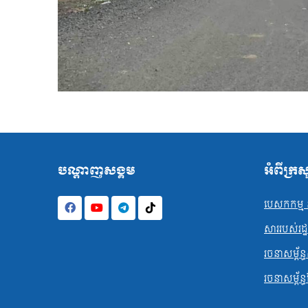
បណ្ដាញសង្គម
អំពីក្រ
បេសកកម្ម ន
សាររបស់រដ្ឋមន
រចនាសម្ព័ន្ធ
រចនាសម្ព័ន្