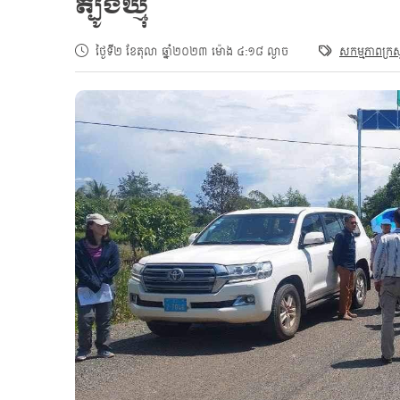
ត្បូងឃ្មុំ
ថ្ងៃទី២ ខែតុលា ឆ្នាំ២០២៣ ម៉ោង ៤:១៨ ល្ងាច
សកម្មភាពក្រ