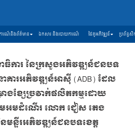
ត្តិការណ៍និងព័ត៌មាន
ឯកសារ និងរបាយការណ៍
ដៃគូអភិវឌ្ឍន៍
ប្រព័ន្ធ
េខាធិការ នៃក្រសួងអភិវឌ្ឍន៍ជនបទ
ធនាគារអភិវឌ្ឍន៍អាស៊ី (ADB) ដែល
ម្រោងខ្សែច្រវាក់ផលិតកម្មដោយ
ូលរួមអមដំណើរ លោក ជៀស តេង
ៃមន្ទីរអភិវឌ្ឍន៍ជនបទខេត្ត