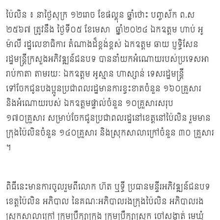
ប៉ៃលិន ៖ នាថ្ងៃសុក្រ ១២រោច ខែផល្គុន ឆ្នាំថោះ បញ្ចស័ក ព.ស
២៥៦៧ ត្រូវនឹង ថ្ងៃទី០៥ ខែមេសា ឆ្នាំ២០២៤ ឯកឧត្ដម ហាប់ អូ
ម៉ាលី រដ្ឋលេខាធិការ តំណាងដ៏ខ្ពង់ខ្ពស់ ឯកឧត្ដម ឆាយ ប្ញទ្ធិសែន
រដ្ឋមន្រ្ដីក្រសួងអភិវឌ្ឍន៍ជនបទ បាននាំយកអំណោយរបស់ប្រទេសអា
រាប់កាតា តាមរយៈ ឯកឧត្តម អូស្មាន ហាស្សាន់ ទេសរដ្ឋមន្រ្តី
ទៅចែកជូនបងប្អូនប្រជាពលរដ្ឋមានការខ្វះខាតចំនួន ១៦០គ្រួសារ
និងអំណោយរបស់ ឯកឧត្ដមផ្ទាល់ចំនួន ១០គ្រួសារសរុប
១៧០គ្រួសារ សម្រាប់ចែកជូនប្រជាពលរដ្ឋនៅខេត្តនៅប៉ៃលិន រួមមាន
ក្រុងប៉ៃលិនចំនួន ១៤០គ្រួសារ និងស្រុកសាលាក្រៅចំនួន ៣០ គ្រួសារ
។
ពិធីនេះមានការចូលរួមពីលោក ហ៊ត ឬទ្ធី ប្រធានមន្ទីរអភិវឌ្ឍន៍ជនបទ
ខេត្តប៉ៃលិន អភិបាល នៃគណៈអភិបាលរងក្រុងប៉ៃលិន អភិបាលរង
ស្រុកសាលាក្រៅ ក្រុមប្រឹក្សាក្រុង ក្រុមប្រឹក្សាស្រុក ចៅសង្កាត់ មេឃុំ