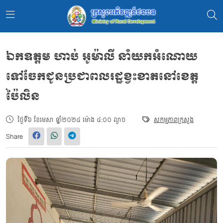
ឯកឧត្ដម ហាប់ អូម៉ាលី នាំយកអំណោយ
ទៅចែកជូនប្រជាពលរដ្ឋខ្វះខាតនៅខេត្ត
ប៉ៃលិន
ថ្ងៃទី៦ ខែមេសា ឆ្នាំ២០២៤ ម៉ោង ៤:០០ ល្ងាច
សកម្មភាពក្រសួង
Share