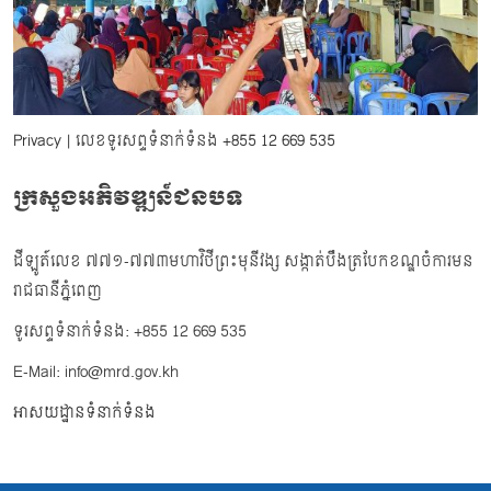
Privacy
| លេខទូរសព្ទទំនាក់ទំនង
+855 12 669 535
ក្រសួងអភិវឌ្ឍន៍ជនបទ
ដីឡូត៍លេខ ៧៧១-៧៧៣មហាវិថីព្រះមុនីវង្ស សង្កាត់បឹងត្របែកខណ្ឌចំការមន
រាជធានីភ្នំពេញ
ទូរសព្ទទំនាក់ទំនង: +855 12 669 535
E-Mail: info@mrd.gov.kh
អាសយដ្ឋានទំនាក់ទំនង