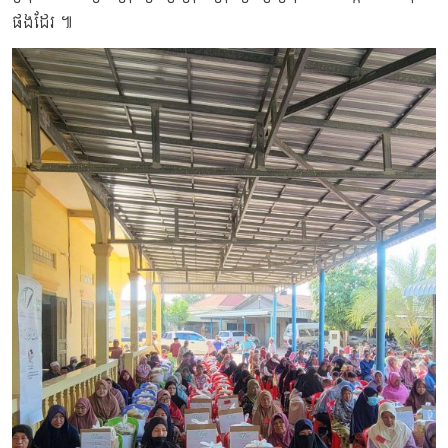
ផងដែរ ៕