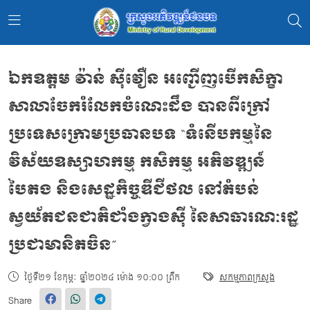
ឯកឧត្ដម វ៉ាន់ ស៊ីវឿន អញ្ជើញបើកសិក្ខា
សាលាចែករំលែកចំណេះដឹង បានពីក្រៅ
ប្រទេសក្រោមប្រធានបទ “ទំនើបកម្មនៃ
វិស័យឧស្សាហកម្ម កសិកម្ម អភិវឌ្ឍន៍
បៃតង និងសេដ្ឋកិច្ចឌីជីថល នៅតំបន់
ស្វយ័តជនជាតិជាំងក្វាងស៊ី នៃសាធារណៈរដ្ឋ
ប្រជាមានិតចិន”
ថ្ងៃទី២១ ខែកុម្ភៈ ឆ្នាំ២០២៤ ម៉ោង ១០:០០ ព្រឹក
សកម្មភាពក្រសួង
Share