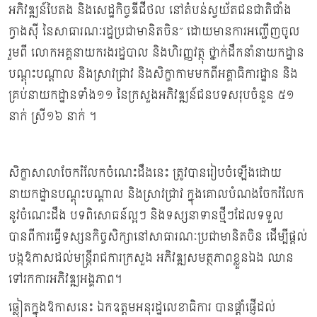
អភិវឌ្ឍន៍បៃតង និងសេដ្ឋកិច្ចឌីជីថល នៅតំបន់ស្វយ័តជនជាតិជាំង
ក្វាងស៊ី នៃសាធារណៈរដ្ឋប្រជាមានិតចិន” ដោយមានការអញ្ជើញចូល
រួមពី លោកអគ្គនាយករងរដ្ឋបាល និងហិរញ្ញវត្ថុ ថ្នាក់ដឹកនាំនាយកដ្ឋាន
បណ្ដុះបណ្ដាល និងស្រាវជ្រាវ និងសិក្ខាកាមមកពីអគ្គាធិការដ្ឋាន និង
គ្រប់នាយកដ្ឋានទាំង១១ នៃក្រសួងអភិវឌ្ឍន៍ជនបទសរុបចំនួន ៥១
នាក់ ស្រី១៦ នាក់ ។
សិក្ខាសាលាចែករំលែកចំណេះដឹងនេះ ត្រូវបានរៀបចំឡើងដោយ
នាយកដ្ឋានបណ្ដុះបណ្ដាល និងស្រាវជ្រាវ ក្នុងគោលបំណងចែករំលែក
នូវចំណេះដឹង បទពិសោធន៍ល្អៗ និងទស្សនាទានថ្មីៗដែលទទួល
បានពីការធ្វើទស្សនកិច្ចសិក្សានៅសាធារណៈប្រជាមានិតចិន ដើម្បីផ្ដល់
បង្កឱកាសដល់មន្រ្តីរាជការក្រសួង អភិវឌ្ឍសមត្ថភាពខ្លួនឯង ឈាន
ទៅរកការអភិវឌ្ឍអង្គភាព។
ឆ្លៀតក្នុងឱកាសនេះ ឯកឧត្ដមអនុរដ្ឋលេខាធិការ បានផ្តាំផ្ញើដល់