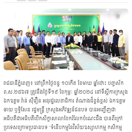
រាជធានីភ្នំពេញ៖ នៅព្រឹកថ្ងៃចន្ទ ១០កើត ខែមាឃ ឆ្នាំថោះ បញ្ចស័ក
ព.ស.២៥៦៧ ត្រូវនឹងថ្ងៃទី១៩ ខែកុម្ភៈ ឆ្នាំ២០២៤ នៅទីស្ដីការក្រសួង
ឯកឧត្ដម វ៉ាន់ ស៊ីវឿន អនុរដ្ឋលេខាធិការ តំណាងដ៏ខ្ពង់ខ្ពស់ ឯកឧត្ដម
ឆាយ ឫទ្ធិសែន រដ្ឋមន្ត្រី ក្រសួងអភិវឌ្ឍន៍ជនបទ បានអញ្ជើញជា
អធិបតីជាអធិបតីបើកសិក្ខាសាលាចែករំលែកចំណេះដឹង បានពីក្រៅ
ប្រទេសក្រោមប្រធានបទ “ទំនើបកម្មនៃវិស័យឧស្សាហកម្ម កសិកម្ម