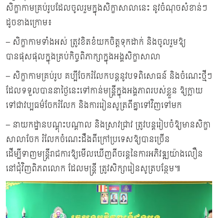
សិក្ខាកាមគ្រប់រូបដែលចូលរួមក្នុងសិក្ខាសាលានេះ នូវចំណុចសំខាន់ៗ
ដូចខាងក្រោម៖
– សិក្ខាកាមទាំងអស់ ត្រូវខិតខំយកចិត្តទុកដាក់ និងចូលរួមឱ្យ
បានផុសផុលក្នុងគ្រប់កិច្ចពិភាក្សាក្នុងអង្គសិក្ខាសាលា
– សិក្ខាកាមគ្រប់រូប គប្បីចែករំលែកបន្តនូវបទពិសោធន៍ និងចំណេះថ្មីៗ
ដែលទទួលបាននាថ្ងៃនេះទៅកាន់មន្រ្តីក្នុងអង្គភាពរបស់ខ្លួន ឱ្យក្លាយ
ទៅជាវប្បធម៌ចែករំលែក និងការរៀនសូត្រពីគ្នាទៅវិញទៅមក
– នាយកដ្ឋានបណ្តុះបណ្តាល និងស្រាវជ្រាវ ត្រូវបន្ដរៀបចំឱ្យមានសិក្ខា
សាលាចែក រំលែកចំណេះដឹងពីក្រៅប្រទេសឱ្យបានច្រើន
ដើម្បីទាញមន្រ្តីរាជការឱ្យមើលឃើញពីចរន្តនៃការអភិវឌ្ឍយ៉ាងលឿន
នៅជុំវិញពិភពលោក ដែលមន្រ្តី ត្រូវសិក្សារៀនសូត្របន្ថែម៕