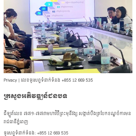
Privacy
| លេខទូរសព្ទទំនាក់ទំនង
+855 12 669 535
ក្រសួងអភិវឌ្ឍន៍ជនបទ
ដីឡូត៍លេខ ៧៧១-៧៧៣មហាវិថីព្រះមុនីវង្ស សង្កាត់បឹងត្របែកខណ្ឌចំការមន
រាជធានីភ្នំពេញ
ទូរសព្ទទំនាក់ទំនង: +855 12 669 535