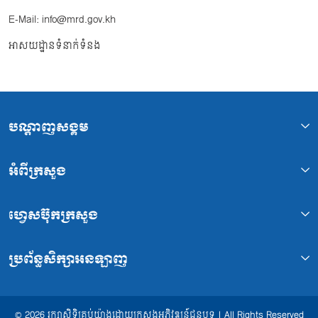
E-Mail: info@mrd.gov.kh
អាសយដ្ឋានទំនាក់ទំនង
បណ្ដាញសង្គម
អំពីក្រសួង
ហ្វេសប៊ុកក្រសួង
ប្រព័ន្ធសិក្សាអនឡាញ
© 2026 រក្សាសិទ្ធិគ្រប់យ៉ាងដោយក្រសួងអភិវឌ្ឍន៍ជនបទ | All Rights Reserved