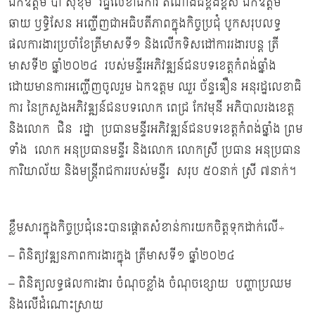
ឯកឧត្ដម ប៉ា សុខុម រដ្ឋលេខាធិការ តំណាងដ៏ខ្ពង់ខ្ពស់ ឯកឧត្តម
ឆាយ ឫទ្ធិសែន អញ្ជើញជាអធិបតីភាពក្នុងកិច្ចប្រជុំ បូកសរុបលទ្ធ
ផលការងារប្រចាំខែត្រីមាសទី១ និងលេីកទិសដៅការរងារបន្ត ត្រី
មាសទី២ ឆ្នាំ២០២៤ របស់មន្ទីរអភិវឌ្ឍន៍ជនបទខេត្តកំពង់ឆ្នាំង
ដោយមានការអញ្ជើញចូលរួម ឯកឧត្តម ឈួរ ច័ន្ទឌឿន អនុរដ្ឋលេខាធិ
ការ នៃក្រសួងអភិវឌ្ឍន៍ជនបទលោក ពេជ្រ កែវមុនី អភិបាលរងខេត្ត
និងលោក ជិន រដ្ឋា ប្រធានមន្ទីរអភិវឌ្ឍន៍ជនបទខេត្តកំពង់ឆ្នាំង ព្រម
ទាំង លោក អនុប្រធានមន្ទីរ និងលោក លោកស្រី ប្រធាន អនុប្រធាន
ការិយាល័យ និងមន្រ្តីរាជការរបស់មន្ទីរ សរុប ៥០នាក់ ស្រី ៧នាក់។
ខ្លឹមសារក្នុងកិច្ចប្រជុំនេះបានផ្តោតសំខាន់ការយកចិត្តទុកដាក់លើ÷
– ពិនិត្យវឌ្ឍនភាពការងារក្នុង ត្រីមាសទី១ ឆ្នាំ២០២៤
– ពិនិត្យលទ្ធផលការងារ ចំណុចខ្លាំង ចំណុចខ្សោយ បញ្ហាប្រឈម
និងលើដំណោះស្រាយ