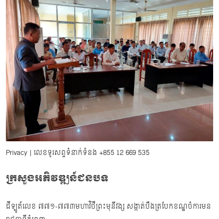
Privacy
| លេខទូរសព្ទទំនាក់ទំនង
+855 12 669 535
ក្រសួងអភិវឌ្ឍន៍ជនបទ
ដីឡូត៍លេខ ៧៧១-៧៧៣មហាវិថីព្រះមុនីវង្ស សង្កាត់បឹងត្របែកខណ្ឌចំការមន