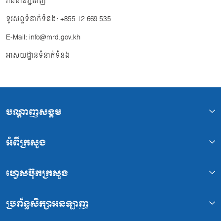
រាជធានីភ្នំពេញ
ទូរសព្ទទំនាក់ទំនង: +855 12 669 535
E-Mail: info@mrd.gov.kh
អាសយដ្ឋានទំនាក់ទំនង
បណ្ដាញសង្គម
អំពីក្រសួង
ហ្វេសប៊ុកក្រសួង
ប្រព័ន្ធសិក្សាអនឡាញ