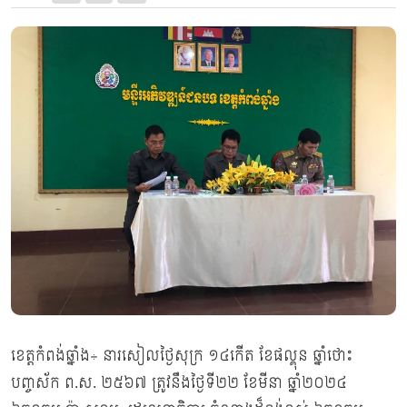
ខេត្តកំពង់ឆ្នាំង÷ នារសៀលថ្ងៃសុក្រ ១៤កេីត ខែផល្គុន ឆ្នាំថោះ
បញ្ចស័ក ព.ស. ២៥៦៧ ត្រូវនឹងថ្ងៃទី២២ ខែមីនា ឆ្នាំ២០២៤