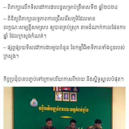
– ពិភាក្សាលើកទិសដៅការងារបន្តសម្រាប់ត្រីមាសទី២ ឆ្នាំ២០២៤
– ពិនិត្យពិភាក្សាលទ្ធភាពការជ្រើសរើសភូមិដែលមាន
លក្ខណៈសម្បត្តិសមស្រប ឲ្យបានគ្រប់ស្រុក តាមដំណាក់កាលផែនការ
ឆ្នាំ ដែលក្រសួងកំណត់។
– ផ្សព្វផ្សាយទិសដៅការងារមួយចំនួន នៃកម្មវិធីអាទិភាពទាំងបួនរបស់
ក្រសួង។
កិច្ចប្រជុំបានបញ្ចប់ទៅក្រោមបរិយាកាសរីករាយ និងស្និទ្ធស្នាលបំផុត។