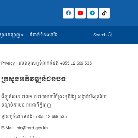
សិក្សាអនឡាញ
ទំនាក់ទំនងយើង
Search
Privacy
| លេខទូរសព្ទទំនាក់ទំនង
+855 12 669 535
ក្រសួងអភិវឌ្ឍន៍ជនបទ
ដីឡូត៍លេខ ៧៧១-៧៧៣មហាវិថីព្រះមុនីវង្ស សង្កាត់បឹងត្របែក
ខណ្ឌចំការមន រាជធានីភ្នំពេញ
ទូរសព្ទទំនាក់ទំនង: +855 12 669 535
E-Mail: info@mrd.gov.kh