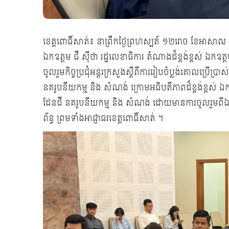
ខេត្តពោធិ៍សាត់៖ នាព្រឹកថ្ងៃព្រហស្បត៍ ១២រោច ខែអាសាឍ 
ឯកឧត្ដម ជី ស៊ីថា រដ្ឋលេខាធិការ តំណាងដ៏ខ្ពង់ខ្ពស់ ឯកឧត្
ចូលរួមកិច្ចប្រជុំអន្ដរក្រសួងស្ដីពីការរៀបចំប្លង់គោលប្រើប្
នគរូបនីយកម្ម និង សំណង់ ក្រោមអធិបតីភាពដ៏ខ្ពង់ខ្ពស់ ឯកឧ
ដែនដី នគរូបនីយកម្ម និង សំណង់ ដោយមានការចូលរួមពី
ព័ន្ធ ព្រមទាំងអាជ្ញាធរខេត្តពោធិ៍សាត់ ។