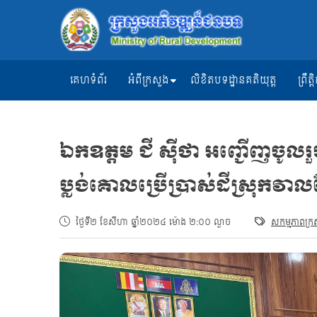
គេហទំព័រ
អំពីក្រសួង
លិខិតបទដ្ឋានគតិយុត្ត
ព្រឹ
ឯកឧត្ដម ជី ស៊ីថា អញ្ជើញចូលរួមក
ប្លង់គោលប្រើប្រាស់ដីស្រុកវាល
ថ្ងៃទី២ ខែសីហា ឆ្នាំ២០២៤ ម៉ោង ២:០០ ល្ងាច
សកម្មភាពក្រ