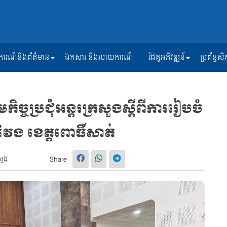
ត្តិការណ៍និងព័ត៌មាន
ឯកសារ និងរបាយការណ៍
ដៃគូអភិវឌ្ឍន៍
ប្រព័ន្ធ
ិច្ចប្រជុំអន្ដរក្រសួងស្ដីពីការរៀបចំ
វែង ខេត្តពោធិ៍សាត់
សួង
Share