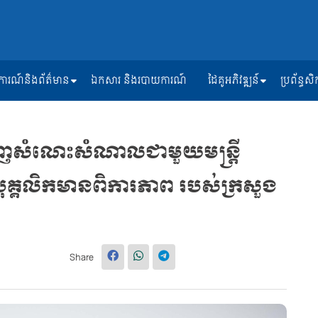
ត្តិការណ៍និងព័ត៌មាន
ឯកសារ និងរបាយការណ៍
ដៃគូអភិវឌ្ឍន៍
ប្រព័ន្ធ
ើញសំណេះសំណាលជាមួយមន្ត្រី
និងបុគ្គលិកមានពិការភាព របស់ក្រសួង
Share