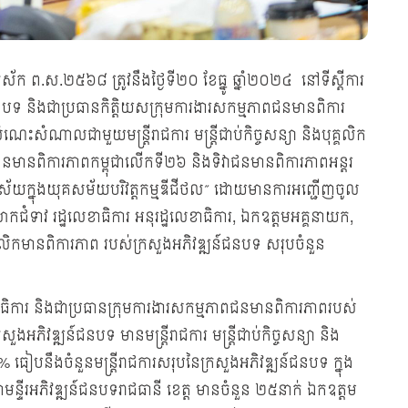
ង ឆស័ក ព.ស.២៥៦៨ ត្រូវនឹងថ្ងៃទី២០ ខែធ្នូ ឆ្នាំ២០២៤ នៅទីស្ដីការ
ន៍ជនបទ និងជាប្រធានកិត្តិយសក្រុមការងារសកម្មភាពជនមានពិការ
េះសំណាលជាមួយមន្ត្រីរាជការ មន្ត្រីជាប់កិច្ចសន្យា និងបុគ្គលិក
ជនមានពិការភាពកម្ពុជាលើកទី២៦ និងទិវាជនមានពិការភាពអន្តរ
វិស័យក្នុងយុគសម័យបរិវត្តកម្មឌីជីថល” ដោយមានការអញ្ជើញចូល
ោកជំទាវ រដ្ឋលេខាធិការ អនុរដ្ឋលេខាធិការ, ឯកឧត្តមអគ្គនាយក,
និងបុគ្គលិកមានពិការភាព របស់ក្រសួងអភិវឌ្ឍន៍ជនបទ សរុបចំនួន
ាធិការ និងជាប្រធានក្រុមការងារសកម្មភាពជនមានពិការភាពរបស់
ងអភិវឌ្ឍន៍ជនបទ មានមន្ត្រីរាជការ មន្ត្រីជាប់កិច្ចសន្យា និង
ធៀបនឹងចំនួនមន្ដ្រីរាជការសរុបនៃក្រសួងអភិវឌ្ឍន៍ជនបទ ក្នុង
ន្ទីរអភិវឌ្ឍន៍ជនបទរាជធានី ខេត្ត មានចំនួន ២៥នាក់ ឯកឧត្ដម