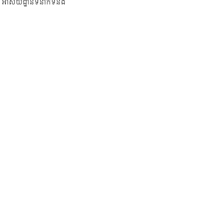
អាសយដ្ឋានទំនាក់ទំនង