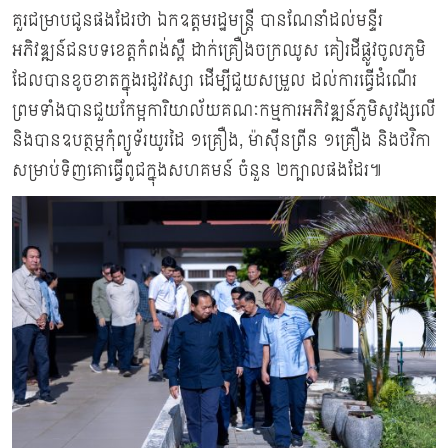
គួរជម្រាបជូនផងដែរថា ឯកឧត្តមរដ្ឋមន្ដ្រី បានណែនាំដល់មន្ទីរ
អភិវឌ្ឍន៍ជនបទខេត្តកំពង់ស្ពឺ ដាក់គ្រឿងចក្រឈូស គៀរដីផ្លូវចូលភូមិ
ដែលបានខូចខាតក្នុងរដូវវស្សា ដើម្បីជួយសម្រួល ដល់ការធ្វើដំណើរ
ព្រមទាំងបានជួយកែម្អការិយាល័យគណៈកម្មការអភិវឌ្ឍន៍ភូមិសូវង្សលើ
និងបានឧបត្ថម្ភកុំព្យូទ័រយូរដៃ ១គ្រឿង, ម៉ាស៊ីនព្រីន ១គ្រឿង និងថវិកា
សម្រាប់ទិញគោធ្វើពូជក្នុងសហគមន៍ ចំនួន ២ក្បាលផងដែរ៕