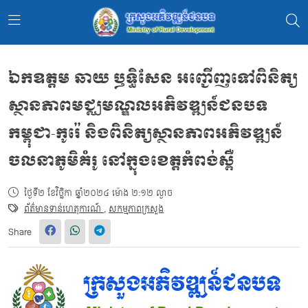
ឯកឧត្ដម ឆាយ ឫទ្ធិសែន អញ្ជើញទៅពិនិត្យ
ស្ថានភាពមជ្ឈមណ្ឌលអភិវឌ្ឍន៍ជនបទ
កម្ពុជា-កូរ៉េ និងពិនិត្យស្ថានភាពអភិវឌ្ឍន៍
ចលនាភូមិគំរូ នៅក្នុងខេត្តកំពង់ស្ពឺ
ថ្ងៃទី២ ខែវិច្ឆិកា ឆ្នាំ២០២៤ ម៉ោង ២:១២ ល្ងាច
ព័ត៌មានទាន់ហេតុការណ៍
,
សកម្មភាពក្រសួង
Share