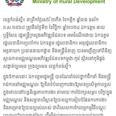
ខេត្តកំពង់ស្ពឺ៖ នាព្រឹកថ្ងៃសៅរ៍ ២កើត ខែកត្ដិក ឆ្នាំរោង ឆស័ក
ព.ស.២៥៦៨ ត្រូវនឹងថ្ងៃទី២ ខែវិច្ឆិកា ឆ្នាំ២០២៤ ឯកឧត្ដម ឆាយ
ឫទ្ធិសែន រដ្ឋមន្រ្ដីក្រសួងអភិវឌ្ឍន៍ជនបទ អមដំណើរដោយ ឯកឧត្ដម
រដ្ឋលេខាធិការប្រចាំការ ឯកឧត្ដម រដ្ឋលេខាធិការ អនុរដ្ឋលេខាធិការ
អគ្គនាយក ប្រធាននាយកដ្ឋាន និងមន្ដ្រីជំនាញ បានអញ្ជើញទៅពិនិត្យ
ស្ថានភាពមជ្ឈមណ្ឌលអភិវឌ្ឍន៍ជនបទកម្ពុជា-កូរ៉េ ស្ថិតនៅភូមិផ្គង់
សង្កាត់ច្បារមន ក្រុងច្បារមន ខេត្តកំពង់ស្ពឺ។
ក្នុងឱកាសនោះ ឯកឧត្តមរដ្ឋមន្ដ្រី បានណែនាំដល់ថ្នាក់ដឹកនាំ និងមន្ដ្រី
រាជការនៅមជ្ឈមណ្ឌល ឱ្យខិតខំបំពេញការងារឱ្យមានប្រសិទ្ធភាពខ្ពស់
ក្នុងគោលដៅបន្ដនិរន្ដរភាពការងារ តាមរយៈការថែរក្សាសម្ភារ បរិក្ខាក្នុង
មជ្ឈមណ្ឌល និងសម្អាតបរិស្ថានឱ្យបានល្អការរៀបចំផែនការការងារ
និងគម្រោងឱ្យបានច្បាស់លាស់ ជាពិសេសការកែលម្អកម្មវិធីបណ្ដុះ
បណ្ដាលឱ្យបានកាន់តែល្អ ដើម្បីផ្ដល់ការបណ្ដុះបណ្ដាលជូនប្រជា