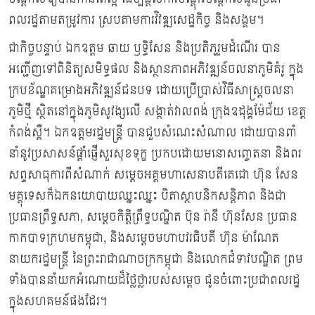
ពលរដ្ឋតាមតម្រូវការ ស្របតាមការវិវឌ្ឍសេដ្ឋកិច្ច និងសង្គម។
ជាកិច្ចបន្ទាប់ ឯកឧត្ដម ឆាយ ឫទ្ធិសែន និងប្រតិភូរួមដំណើរ បាន
អញ្ជើញទៅពិនិត្យសមិទ្ធផល និងស្ថានភាពអភិវឌ្ឍន៍ចលនាភូមិគំរូ ក្នុង
ក្របខ័ណ្ឌគម្រោងអភិវឌ្ឍន៍ជនបទ ដោយប្រើប្រាស់វិធីសាស្រ្ដចលនា
ភូមិថ្មី ស្ថិតនៅក្នុងភូមិសូវង្សលើ សង្កាត់វាលពង់ ក្រុងឧដុង្គម៉ែជ័យ ខេត្ត
កំពង់ស្ពឺ។ ឯកឧត្តមរដ្ឋមន្ដ្រី បានជួបសំណេះសំណាល ដោយបានពាំ
នាំនូវប្រសាសន៍ផ្ដាំផ្ញើសួរសុខទុក្ខ ប្រកបដោយមនោសញ្ចេតនា និងពរ
សព្ទសាធុការពីសំណាក់ សម្ដេចអគ្គមហាសេនាបតីតេជោ ហ៊ុន សែន
មគ្គុទេសក៏ឯកនយោបាយឈ្នះឈ្នះ បិតាស្ថាបនិកសន្តិភាព និងជា
ប្រធានព្រឹទ្ធសភា, សម្តេចកិត្តិព្រឹទ្ធបណ្ឌិត ប៊ុន រ៉ានី ហ៊ុនសែន ប្រធាន
កាកបាទក្រហមកម្ពុជា, និងសម្ដេចមហាបវរធិបតី ហ៊ុន ម៉ាណែត
នាយករដ្ឋមន្ត្រី នៃព្រះរាជាណាចក្រកម្ពុជា និងលោកជំទាវបណ្ឌិត ព្រម
ទាំងបាននាំយកអំណោយដ៏ថ្លៃថ្លារបស់សម្ដេច ជូនចំពោះប្រជាពលរដ្ឋ
ក្នុងសហគមន៍ផងដែរ។