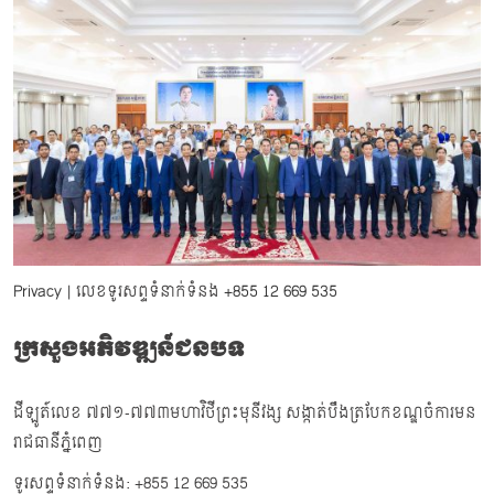
Privacy
| លេខទូរសព្ទទំនាក់ទំនង
+855 12 669 535
ក្រសួងអភិវឌ្ឍន៍ជនបទ
ដីឡូត៍លេខ ៧៧១-៧៧៣មហាវិថីព្រះមុនីវង្ស សង្កាត់បឹងត្របែកខណ្ឌចំការមន
រាជធានីភ្នំពេញ
ទូរសព្ទទំនាក់ទំនង: +855 12 669 535