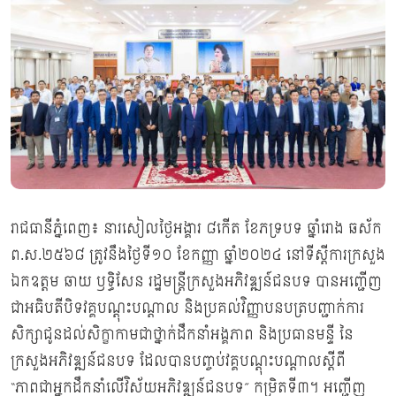
រាជធានីភ្នំពេញ៖ នារសៀលថ្ងៃអង្គារ ៨កើត ខែភទ្របទ ឆ្នាំរោង ឆស័ក
ព.ស.២៥៦៨ ត្រូវនឹងថ្ងៃទី១០ ខែកញ្ញា ឆ្នាំ២០២៤ នៅទីស្ដីការក្រសួង
ឯកឧត្តម ឆាយ ឫទ្ធិសែន រដ្ឋមន្ត្រីក្រសួងអភិវឌ្ឍន៍ជនបទ បានអញ្ជើញ
ជាអធិបតីបិទវគ្គបណ្ដុះបណ្ដាល និងប្រគល់វិញ្ញាបនបត្របញ្ជាក់ការ
សិក្សាជូនដល់សិក្ខាកាមជាថ្នាក់ដឹកនាំអង្គភាព និងប្រធានមន្ទី នៃ
ក្រសួងអភិវឌ្ឍន៍ជនបទ ដែលបានបញ្ចប់វគ្គបណ្ដុះបណ្ដាលស្ដីពី
“ភាពជាអ្នកដឹកនាំលើវិស័យអភិវឌ្ឍន៍ជនបទ” កម្រិតទី៣។ អញ្ជើញ