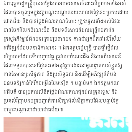
ឯកឧត្តមរដ្ឋមន្ត្ត្រីបានសម្ដែងការអបអរសាទរចំពោះសិក្ខាកាមទាំងអស់
ដែលបានចូលរួមក្នុងវគ្គបណ្តុះបណ្តាលរយៈពេល២ថ្ងៃនេះ ប្រកបដោយ
ជោគជ័យ និងបានថ្លែងអំណរគុណចំពោះ គ្រូឧទ្ទេសទាំងអស់ដែល
បានចែករំលែកចំណេះដឹង និងបទពិសោធន៍ដល់មន្ត្រីរាជការនៃ
ក្រសួងភិវឌ្ឍន៍ជនបទក្រោមប្រធានបទ ភាពជាអ្នកដឹកនាំលើវិស័យ
អភិវឌ្ឍន៍ជនបទនាឱកាសនេះ ។ ឯកឧត្ដមរដ្ឋមន្រ្ដី បានផ្ដាំផ្ញើដល់
សិក្ខាកាមដែលទើបបញ្ចប់វគ្គ ត្រូវយកចំណេះដឹង និងបទពិសោធន៍
ដែលទទួលបាននៅថ្ងៃនេះទៅអនុវត្តការងារនៅមូលដ្ឋានរបស់ខ្លួនឱ្យ
កាន់តែមានប្រសិទ្ធភាព និងប្រសិទ្ធផល និងដើម្បីអភិវឌ្ឍន៍តំបន់
ជនបទឱ្យកាន់តែរីកចម្រើនថែមទៀត ។ បន្ទាប់មក ឯកឧត្ដមគណ
អធិបតី បានប្រគល់លិខិតថ្លែងអំណរគុណជូនដល់គ្រូឧទ្ទេស និង
ប្រគល់វិញ្ញាបនបត្របញ្ជាក់ការសិក្សាដល់សិក្ខាកាមដែលបញ្ចប់វគ្គ
បណ្ដុះបណ្ដាលដោយជោគជ័យ៕