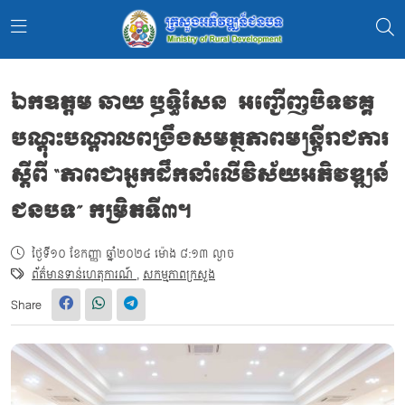
ឯកឧត្ដម ឆាយ ឫទ្ធិសែន អញ្ជើញបិទវគ្គ
បណ្ដុះបណ្ដាលពង្រឹងសមត្ថភាពមន្រ្ដីរាជការ
ស្ដីពី “ភាពជាអ្នកដឹកនាំលើវិស័យអភិវឌ្ឍន៍
ជនបទ” កម្រិតទី៣។
ថ្ងៃទី១០ ខែកញ្ញា ឆ្នាំ២០២៤ ម៉ោង ៨:១៣ ល្ងាច
ព័ត៌មានទាន់ហេតុការណ៍
,
សកម្មភាពក្រសួង
Share