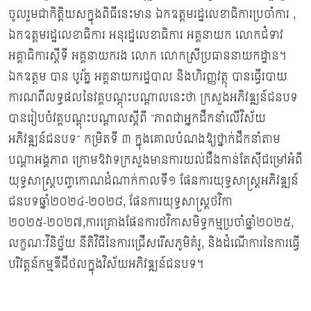
ចូលរួមជាកិត្ដិយសក្នុងពិធីនេះមាន ឯកឧត្តមរដ្ឋលេខាធិការប្រចាំការ ,
ឯកឧត្តមរដ្ឋលេខាធិការ អនុរដ្ឋលេខាធិការ អគ្គនាយក លោកជំទាវ
អគ្គាធិការស្ដីទី អគ្គនាយករង លោក លោកស្រីប្រធាននាយកដ្ឋាន។
ឯកឧត្ដម បាន បូរ័ត្ន អគ្គនាយករដ្ឋបាល និងហិរញ្ញវត្ថុ បានធ្វើរបាយ
ការណពីលទ្ធផលនៃវគ្គបណ្ដុះបណ្ដាលនេះថា ក្រសួងអភិវឌ្ឍន៍ជនបទ
បានរៀបចំវគ្គបណ្ដុះបណ្ដាលស្ដីពី “ភាពជាអ្នកដឹកនាំលើវិស័យ
អភិវឌ្ឍន៍ជនបទ” កម្រិតទី ៣ ក្នុងគោលបំណងឱ្យថ្នាក់ដឹកនាំតាម
បណ្ដាអង្គភាព ក្រោមឱវាទក្រសួងមានការយល់ដឹងកាន់តែស៊ីជម្រៅអំពី
យុទ្ធសាស្ត្របញ្ចកោណដំណាក់កាលទី១ ផែនការយុទ្ធសាស្ត្រអភិវឌ្ឍន៍
ជនបទឆ្នាំ២០២៤-២០២៨, ផែនការយុទ្ធសាស្ត្រថវិកា
២០២៥-២០២៧,ការគ្រោងផែនការថវិកាសមិទ្ធកម្មប្រចាំឆ្នាំ២០២៥,
លក្ខណៈវិនិច្ឆ័យ នីតិវិធីនៃការជ្រើសរើសភូមិគំរូ, និងដំណើការនៃការធ្វើ
បរិវត្តន៍កម្មឌីជីថលក្នុងវិស័យអភិវឌ្ឍន៍ជនបទ។