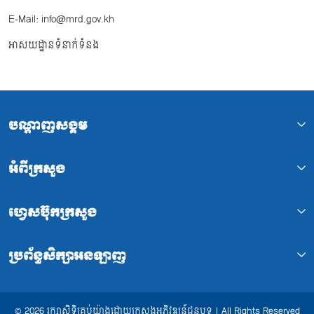
E-Mail: info@mrd.gov.kh
អាសយដ្ឋានទំនាក់ទំនង
បណ្ដាញសង្គម
អំពីក្រសួង
ហ្វេសប៊ុកក្រសួង
ប្រព័ន្ធសិក្សាអនឡាញ
© 2026 រក្សាសិទ្ធិគ្រប់យ៉ាងដោយក្រសួងអភិវឌ្ឍន៍ជនបទ | All Rights Reserved