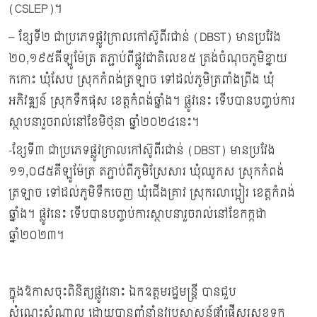
(CSLEP)។
– ខ្សែទី២ ជាប្រភេទផ្លូវក្រាលកៅស៊ូពីរជាន់ (DBST) មានប្រវែង
២០,១៩៥គីឡូម៉ែត្រ តភ្ជាប់ពីផ្លូវជាតិលេខ៥ ត្រង់ចំណុចភូមិខ្នាយ
កកោះ ឃុំសែប ស្រុកកំពង់ត្រឡាច ទៅដល់ភូមិត្រពាំងព្រីង ឃុំ
អភិវឌ្ឍន៍ ស្រុកទឹកផុស ខេត្តកំពង់ឆ្នាំង។ ផ្លូវនេះ ទើបបានបញ្ចប់ការ
ស្ថាបនារួចរាល់នៅខែមិថុនា ឆ្នាំ២០២៤នេះ។
-ខ្សែទី៣ ជាប្រភេទផ្លូវក្រាលកៅស៊ូពីរជាន់ (DBST) មានប្រវែង
១១,០៨៥គីឡូម៉ែត្រ តភ្ជាប់ពីភូមិស្រែសារ ឃុំឈូកស ស្រុកកំពង់
ត្រឡាច ទៅដល់ភូមិទឹកចេញ ឃុំជើងគ្រាវ ស្រុករលាប្អៀរ ខេត្តកំពង់
ឆ្នាំង។ ផ្លូវនេះ ទើបបានបញ្ចប់ការស្ថាបនារួចរាល់នៅខែកក្កដា
ឆ្នាំ២០២៣។
ក្នុងឱកាសចុះពិនិត្យផ្លូវនោះ ឯកឧត្ដមរដ្ឋមន្ត្រី បានជួប
សំណេះសំណាល ដោយបានពាំនាំនូវប្រសាសន៍ផ្ដាំផ្ញើសួរសុខទុក្ខ