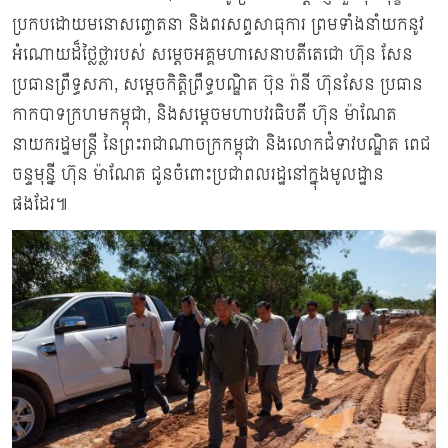
ប្រកបដោយមនោសញ្ចេតនា និងពរសព្ទសាធុការ ព្រមទាំងនាំយកនូវ
អំណោយដ៏ថ្លៃថ្លារបស់ សម្ដេចអគ្គមហាសេនាបតីតេជោ ហ៊ុន សែន
ប្រធានព្រឹទ្ធសភា, សម្តេចកិត្តិព្រឹទ្ធបណ្ឌិត ប៊ុន រ៉ានី ហ៊ុនសែន ប្រធាន
កាកបាទក្រហមកម្ពុជា, និងសម្ដេចមហាបវរធិបតី ហ៊ុន ម៉ាណែត
នាយករដ្ឋមន្ត្រី នៃព្រះរាជាណាចក្រកម្ពុជា និងលោកជំទាវបណ្ឌិត ពេជ
ចន្ទមុន្នី ហ៊ុន ម៉ាណែត ជូនចំពោះប្រជាពលរដ្ឋនៅក្នុងមូលដ្ឋាន
ផងដែរ៕