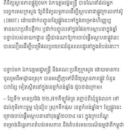
ពិនិត្យស្ថានភាពផ្លូវរួចមក ឯកឧត្ដមរដ្ឋមន្ត្រី បានណែនាំដល់អ្នក
បច្ចេកទេសក្រសួង ឱ្យពិនិត្យលទ្ធភាពដើម្បីស្ថាបនាជាផ្លូវក្រាលកៅស៊ូ
(DBST) ដោយដាក់បញ្ចូលខ្សែផ្លូវនេះទៅក្នុងគម្រោងហិរញ្ញប្ប
ទានសហប្រតិបត្តិការ ឬដាក់បញ្ចូលទៅក្នុងផែនការស្ថាបនាក្នុងឆ្នាំ
បន្ទាប់របស់នាយកដ្ឋាន ធ្វើយ៉ាងណាឱ្យការចាប់ផ្ដើមស្ថាបនាផ្លូវនេះ
បានលឿនដើម្បីបម្រើផលប្រយោជន៍ជូនពលរដ្ឋនៅក្នុងតំបន់នោះ។
បន្ទាប់មក ឯកឧត្ដមរដ្ឋមន្ត្រី និងគណៈប្រតិភូក្រសួង ដោយមានការ
ចូលរួមពីអាជ្ញាធរស្រុក បានអញ្ជើញទៅពិនិត្យស្ថានភាពផ្លូវ ចំនួន
០៣ខ្សែ ទៀតស្ថិតនៅក្នុងខេត្តកំពង់ឆ្នាំង ដូចខាងក្រោម៖
– ខ្សែទី១ មានប្រវែង ២២,៧១គីឡូម៉ែត្រ តភ្ជាប់ពីឃុំខ្លុងពពក ទៅ
ដល់ភូមិកោះខ្ទម្ព ឃុំជៀប ស្រុកទឹកផុស ខេត្តកំពង់ឆ្នាំង។ ខ្សែផ្លូវនេះ
គ្រោងចាប់ផ្ដើមស្ថាបនានៅចុងឆ្នាំ២០២៤ នេះ ក្នុងក្របខ័ណ្ឌ
គម្រោងនិរន្តរភាពតំបន់ទេសភាព និងតំបន់ទេសចរណ៍ធម្មជាតិកម្ពុជា