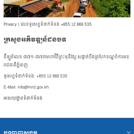
Privacy
| លេខទូរសព្ទទំនាក់ទំនង
+855 12 669 535
ក្រសួងអភិវឌ្ឍន៍ជនបទ
ដីឡូត៍លេខ ៧៧១-៧៧៣មហាវិថីព្រះមុនីវង្ស សង្កាត់បឹងត្របែកខណ្ឌចំការមន
រាជធានីភ្នំពេញ
ទូរសព្ទទំនាក់ទំនង: +855 12 669 535
E-Mail: info@mrd.gov.kh
អាសយដ្ឋានទំនាក់ទំនង
បណ្ដាញសង្គម