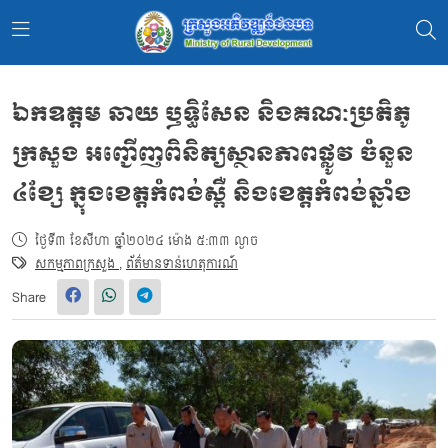
ឯកឧត្ដម ឆាយ ឫទ្ធិសែន និងគណៈប្រតិភូ
ក្រសួង អញ្ជើញពិនិត្យស្ថានភាពផ្លូវ ចំនួន
៤ខ្សែ ក្នុងខេត្តកំពង់ស្ពឺ និងខេត្តកំពង់ឆ្នាំង
ថ្ងៃទី៣ ខែសីហា ឆ្នាំ២០២៤ ម៉ោង ៥:៣៣ ល្ងាច
សកម្មភាពក្រសួង
,
ព័ត៌មានទាន់ហេតុការណ៍
Share