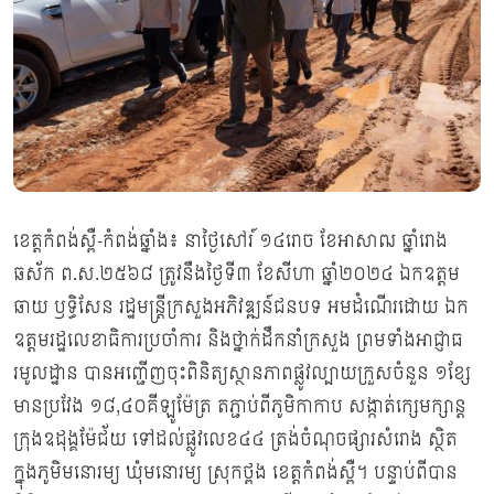
ខេត្តកំពង់ស្ពឺ-កំពង់ឆ្នាំង៖ នាថ្ងៃសៅរ៍ ១៤រោច ខែអាសាឍ ឆ្នាំរោង
ឆស័ក ព.ស.២៥៦៨ ត្រូវនឹងថ្ងៃទី៣ ខែសីហា ឆ្នាំ២០២៤ ឯកឧត្ដម
ឆាយ ឫទ្ធិសែន រដ្ឋមន្ត្រីក្រសួងអភិវឌ្ឍន៍ជនបទ អមដំណើរដោយ ឯក
ឧត្តមរដ្ឋលេខាធិការប្រចាំការ និងថ្នាក់ដឹកនាំក្រសួង ព្រមទាំងអាជ្ញាធ
រមូលដ្ឋាន បានអញ្ជើញចុះពិនិត្យស្ថានភាពផ្លូវល្បាយក្រួសចំនួន ១ខ្សែ
មានប្រវែង ១៨,៤០គីឡូម៉ែត្រ តភ្ជាប់ពីភូមិកាកាប សង្កាត់ក្សេមក្សាន្ត
ក្រុងឧដុង្គម៉ែជ័យ ទៅដល់ផ្លូវលេខ៤៤ ត្រង់ចំណុចផ្សារសំរោង ស្ថិត
ក្នុងភូមិមនោរម្យ ឃុំមនោរម្យ ស្រុកថ្ពង ខេត្តកំពង់ស្ពឺ។ បន្ទាប់ពីបាន