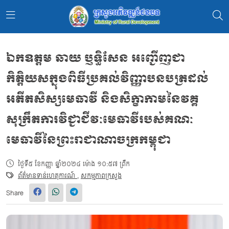
ឯកឧត្ដម ឆាយ ប្ញទ្ធិសែន អញ្ជើញជា
កិត្តិយសក្នុងពិធីប្រគល់វិញ្ញាបនបត្រដល់
អតីតសិស្សមេធាវី និងសិក្ខាកាមនៃវគ្គ
សុក្រឹតការវិជ្ជាជីវៈមេធាវីរបស់គណៈ
មេធាវីនៃព្រះរាជាណាចក្រកម្ពុជា
ថ្ងៃទី៥ ខែកញ្ញា ឆ្នាំ២០២៤ ម៉ោង ១០:៥៧ ព្រឹក
ព័ត៌មានទាន់ហេតុការណ៍
,
សកម្មភាពក្រសួង
Share