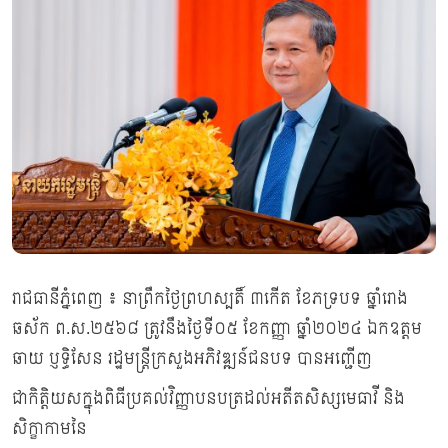
រាជធានីភ្នំពេញ ៖ នាព្រឹកថៃ្ងព្រហស្បតិ៍ ៣កើត ខែភទ្របទ ឆ្នាំរោង
ឆស័ក ព.ស.២៥៦៨ ត្រូវនឹងថ្ងៃទី០៥ ខែកញ្ញា ឆ្នាំ២០២៤ ឯកឧត្ដម
ឆាយ ប្ញទ្ធិសែន រដ្ឋមន្រ្ដីក្រសួងអភិវឌ្ឍន៍ជនបទ បានអញ្ជើញ
ជាកិត្តិយសក្នុងពិធីប្រគល់វិញ្ញាបនបត្រដល់អតីតសិស្សមេធាវី និង
សិក្ខាកាមនៃ