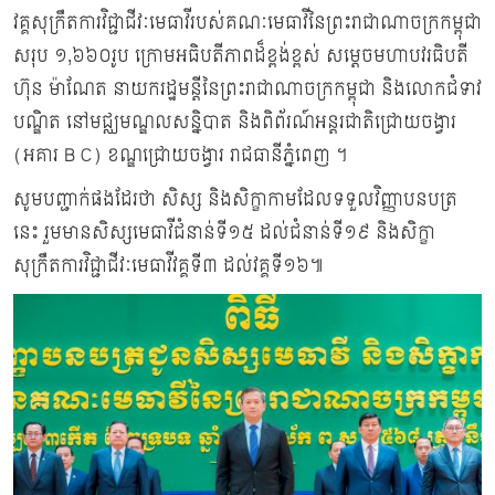
វគ្គសុក្រឹតការវិជ្ជាជីវៈមេធាវីរបស់គណៈមេធាវីនៃព្រះរាជាណាចក្រកម្ពុជា
សរុប ១,៦៦០រូប ក្រោមអធិបតីភាពដ៏ខ្ពង់ខ្ពស់ សម្ដេចមហាបវរធិបតី
ហ៊ុន ម៉ាណែត នាយករដ្ឋមន្តីនៃព្រះរាជាណាចក្រកម្ពុជា និងលោកជំទាវ
បណ្ឌិត នៅមជ្ឈមណ្ឌលសន្និបាត និងពិព័រណ៍អន្តរជាតិជ្រោយចង្វារ
(អគារ B C) ខណ្ឌជ្រោយចង្វារ រាជធានីភ្នំពេញ ។
សូមបញ្ជាក់ផងដែរថា សិស្ស និងសិក្ខាកាមដែលទទួលវិញ្ញាបនបត្រ
នេះ រួមមានសិស្សមេធាវីជំនាន់ទី១៥ ដល់ជំនាន់ទី១៩ និងសិក្ខា
សុក្រឹតការវិជ្ជាជីវៈមេធាវីវគ្គទី៣ ដល់វគ្គទី១៦៕