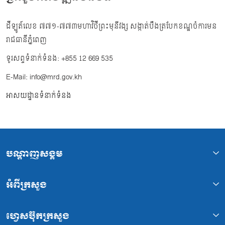
ដីឡូត៍លេខ ៧៧១-៧៧៣មហាវិថីព្រះមុនីវង្ស សង្កាត់បឹងត្របែកខណ្ឌចំការមន
រាជធានីភ្នំពេញ
ទូរសព្ទទំនាក់ទំនង: +855 12 669 535
E-Mail: info@mrd.gov.kh
អាសយដ្ឋានទំនាក់ទំនង
បណ្ដាញសង្គម
អំពីក្រសួង
ហ្វេសប៊ុកក្រសួង