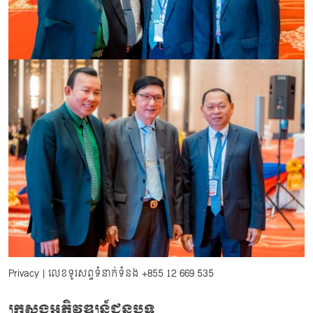
Privacy
| លេខទូរសព្ទទំនាក់ទំនង
+855 12 669 535
ក្រសួងអភិវឌ្ឍន៍ជនបទ