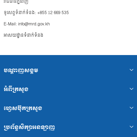
រាជធានីភ្នំពេញ
ទូរសព្ទទំនាក់ទំនង: +855 12 669 535
E-Mail: info@mrd.gov.kh
អាសយដ្ឋានទំនាក់ទំនង
បណ្ដាញសង្គម
អំពីក្រសួង
ហ្វេសប៊ុកក្រសួង
ប្រព័ន្ធសិក្សាអនឡាញ