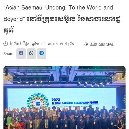
“Asian Saemaul Undong, To the World and
Beyond” នៅទីក្រុងសេអ៊ូល នៃសាធារណរដ្ឋ
កូរ៉េ
ថ្ងៃទី៣ ខែវិច្ឆិកា ឆ្នាំ២០២៣ ម៉ោង ១១:០៥ ព្រឹក
សកម្មភាពក្រសួង
Share