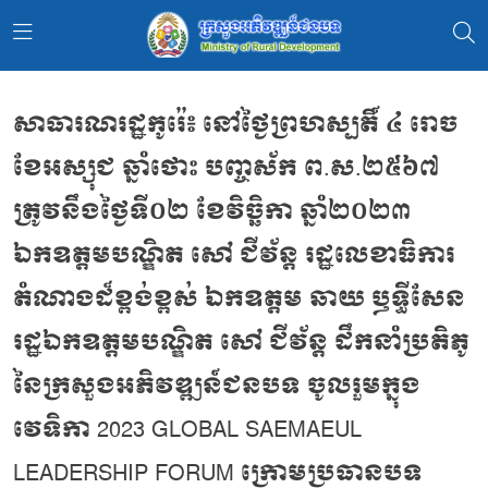
សាធារណរដ្ឋកូរ៉េ៖ នៅថ្ងៃព្រហស្បតិ៍ ៤ រោច
ខែអស្សុជ ឆ្នាំថោះ បញ្ចស័ក ព.ស.២៥៦៧
ត្រូវនឹងថ្ងៃទី០២ ខែវិច្ឆិកា ឆ្នាំ២០២៣
ឯកឧត្ដមបណ្ឌិត សៅ ជីវ័ន្ដ រដ្ឋលេខាធិការ
តំណាងដ៏ខ្ពង់ខ្ពស់ ឯកឧត្ដម ឆាយ ឫទ្ធីសែន
រដ្ឋឯកឧត្ដមបណ្ឌិត សៅ ជីវ័ន្ដ ដឹកនាំប្រតិភូ
នៃក្រសួងអភិវឌ្ឍន៍ជនបទ ចូលរួមក្នុង
វេទិកា 2023 GLOBAL SAEMAEUL
LEADERSHIP FORUM ក្រោមប្រធានបទ