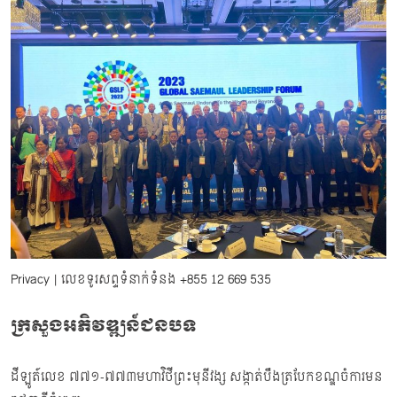
Privacy
| លេខទូរសព្ទទំនាក់ទំនង
+855 12 669 535
ក្រសួងអភិវឌ្ឍន៍ជនបទ
ដីឡូត៍លេខ ៧៧១-៧៧៣មហាវិថីព្រះមុនីវង្ស សង្កាត់បឹងត្របែកខណ្ឌចំការមន