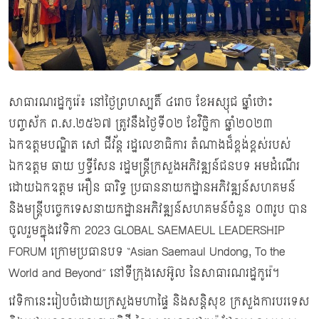
សាធារណរដ្ឋកូរ៉េ៖ នៅថ្ងៃព្រហស្បតិ៍ ៤រោច ខែអស្សុជ ឆ្នាំថោះ
បញ្ចស័ក ព.ស.២៥៦៧ ត្រូវនឹងថ្ងៃទី០២ ខែវិច្ឆិកា ឆ្នាំ២០២៣
ឯកឧត្ដមបណ្ឌិត សៅ ជីវ័ន្ដ រដ្ឋលេខាធិការ តំណាងដ៏ខ្ពង់ខ្ពស់របស់
ឯកឧត្ដម ឆាយ ឫទ្ធីសែន រដ្ឋមន្ត្រីក្រសួងអភិវឌ្ឍន៍ជនបទ អមដំណើរ
ដោយឯកឧត្តម អឿន ធារិទ្ធ ប្រធាននាយកដ្ឋានអភិវឌ្ឍន៍សហគមន៍
និងមន្ត្រីបច្ចេកទេសនាយកដ្ឋានអភិវឌ្ឍន៍សហគមន៍ចំនួន ០៣រូប បាន
ចូលរួមក្នុងវេទិកា 2023 GLOBAL SAEMAEUL LEADERSHIP
FORUM ក្រោមប្រធានបទ “Asian Saemaul Undong, To the
World and Beyond” នៅទីក្រុងសេអ៊ូល នៃសាធារណរដ្ឋកូរ៉េ។
វេទិកានេះរៀបចំដោយក្រសួងមហាផ្ទៃ និងសន្តិសុខ ក្រសួងការបរទេស