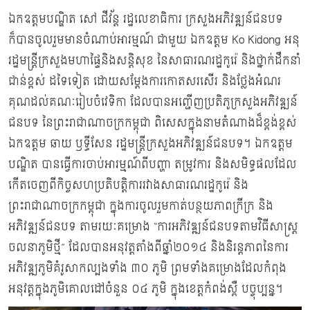
ឯកឧត្ដមបណ្ឌិត សៅ ជីវ័ន្ដ រដ្ឋលេខាធិការ ក្រសួងអភិវឌ្ឍន៍ជនបទ
ក៏បានចូលរួមមានចំណាប់អារម្ម​ណ៍​ ជាមួយ ឯកឧត្តម Ko Kidong អនុ
រដ្ឋមន្ត្រីក្រសួងមហាផ្ទៃនិងសន្តិសុខ នៃសាធារណរដ្ឋកូរ៉េ និងថ្នាក់ដឹកនាំ
ជាន់ខ្ពស់ ដទៃទៀត​ ដោយសម្តែងការកោតសរសើរ និងថ្លែងអំណរ
គុណដល់គណៈរៀបចំវេទិកា ដែលបានអញ្ជើញប្រតិភូក្រសួងអភិវឌ្ឍន៍
ជនបទ នៃព្រះរាជាណាចក្រកម្ពុជា ពិសេសក្នុងនាមតំណាងដ៏ខ្ពង់ខ្ពស់
ឯកឧត្ដម ឆាយ ឫទ្ធីសែន រដ្ឋមន្ត្រីក្រសួងអភិវឌ្ឍន៍ជនបទ។ ឯកឧត្តម
បណ្ឌិត បានធ្វើការចាប់អារម្មណ៍ពីបញ្ហា តម្រូវការ និងសមិទ្ធផលដែល
កើតចេញពីកិច្ចសហប្រតិបត្តិការរវាងសាធារណរដ្ឋកូរ៉េ និង
ព្រះរាជាណាចក្រកម្ពុជា ក្នុងការចូលរួមកាត់បន្ថយភាពក្រីក្រ​ និង
អភិវឌ្ឍន៍ជនបទ តាមរយៈគម្រោង “ការអភិវឌ្ឍន៍ជនបទតាមវិធីសាស្ត្រ
ចលនាភូមិថ្មី” ដែលបានអនុវត្តតាំងពីឆ្នាំ២០១៤ និងនិរន្តភាពនៃការ
អភិវឌ្ឍភូមិគំរូសាកល្បងទាំង ៣០ ភូមិ ព្រមទាំងគម្រោងដែលកំពុង
អនុវត្តក្នុងភូមិគោលដៅចំនួន ០៤ ភូមិ ក្នុងខេត្តកំពង់ស្ពឺ​ បច្ចុប្បន្ន។