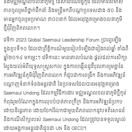
និងមជ្ឈមណ្ឌលចលនាភូមិថ្មី នៃសាធារណរដ្ឋកូរ៉េ ដែលមានសមាស
ភាពចូលរួមពីថ្នាក់ដឹកនាំ និងមន្រ្តីមកពីបណ្ដាប្រទេសជាង ៥០ និង
មានអ្នកចូលរួមប្រមាណ ៣០០នាក់ ដែលអនុវត្តគម្រោងចលនាភូមិ
ថ្មីជុំវិញពិភពលោក។
វេទិកា​ 2023 Global Saemaul Leadership Forum ប្រារព្ធឡើង
ក្នុងខួបទី១០​ ដែលជាព្រឹត្តិការណ៍មួយរៀបចំឡើងជារៀងរាល់ឆ្នាំ តាំងពី
ឆ្នាំ២០១៤ មកម្លេះ។​ វេទិកានេះ មានគោលបំណង​ ផ្តល់ដល់ការសិក្សា
ស្វែងយល់អំពីយុទ្ធសាស្ត្រសកល ក្នុងការបង្កើននូវវិបុលភាពរួមគ្នានៃ
ការអភិវឌ្ឍន៍ភូមិជុំវិញពិភពលោក ក៏ដូចជាការពង្រីក និងការអភិវឌ្ឍន៍
បណ្តាញទំនាក់ទំនងអន្តរជាតិ នៃប្រទេសដែលបានអនុវត្តគម្រោង
Saemaul Undong ដែលកម្មវិធីការងារ មជ្ឈមណ្ឌលចលនាភូមិថ្មីកូរ៉េ
កំពុងរួមចំណែកក្នុងការលុបបំបាត់ភាពក្រីក្រ និងការអភិវឌ្ឍន៍ប្រកប
ដោយនិរន្តរភាព ដោយចែករំលែកជាមួយពិភពលោកនូវបទពិសោធន៍
និងករណីសិក្សារបស់ Saemaul Undong ដែលត្រូវបានទទួលស្គាល់
ដោយអង្គការអន្តរជាតិដូចជា UN និង OECD។​