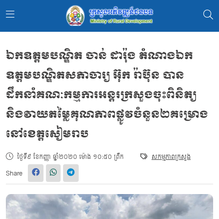
ឯកឧត្ដមបណ្ឌិត ចាន់ ដារ៉ុង តំណាងឯក
ឧត្តមបណ្ឌិតសភាចារ្យ អ៊ុក រ៉ាប៊ុន បាន
ដឹកនាំគណៈកម្មការអន្តរក្រសួងចុះពិនិត្យ
និងវាយតម្លៃគុណភាពផ្លូវចំនួន២គម្រោង
នៅខេត្តសៀមរាប
ថ្ងៃទី៩ ខែកញ្ញា ឆ្នាំ២០២០ ម៉ោង ១០:៥០ ព្រឹក
សកម្មភាពក្រសួង
Share