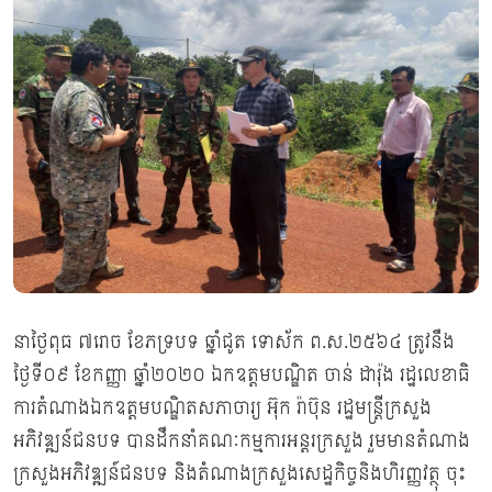
នាថ្ងៃពុធ ៧រោច ខែភទ្របទ ឆ្នាំជូត ទោស័ក ព.ស.២៥៦៤ ត្រូវនឹង
ថ្ងៃទី០៩ ខែកញ្ញា ឆ្នាំ២០២០ ឯកឧត្ដមបណ្ឌិត ចាន់ ដារ៉ុង រដ្ឋលេខាធិ
ការតំណាងឯកឧត្តមបណ្ឌិតសភាចារ្យ អ៊ុក រ៉ាប៊ុន រដ្ឋមន្រ្តីក្រសួង
អភិវឌ្ឍន៍ជនបទ បានដឹកនាំគណៈកម្មការអន្តរក្រសួង រួមមានតំណាង
ក្រសួងអភិវឌ្ឍន៍ជនបទ និងតំណាងក្រសួងសេដ្ឋកិច្ចនិងហិរញ្ញវត្ថុ ចុះ