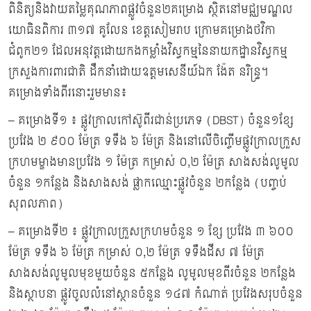
ពិនិត្យនិងវាយតម្លៃគុណភាពផ្លូវចំនួន២គម្រោង ស្ថិតនៅមជ្ឈមណ្ឌល
យោធិនពិការ ៣១៧ គូលែន ខេត្តសៀមរាប ក្រោមគម្រោងថវិកា
ជំពូក២១ ដែលអនុវត្តដោយកងកម្លាំងវិស្វកម្មនៃនាយកដ្ឋានវិស្វកម្ម
ក្រសួងការពារជាតិ ដឹកនាំដោយឧត្តមសេនីយ៍ឯក ង៉ែត នរិន្ទ្រ។
គម្រោងទាំងពីរនោះរួមមាន៖
– គម្រោងទី១ ៖ ផ្លូវក្រាលកៅស៊ូពីរជាន់ប្រភេទ (DBST) ចំនួន១ខ្សែ
ប្រវែង ២ ៩០០ ម៉ែត្រ ទទឹង ៦ ម៉ែត្រ និងនៅលើចិញ្ចើមផ្លូវក្រាលក្រួស
ក្រហមម្ខាងមានប្រវែង ១ ម៉ែត្រ កម្រាស់ ០,២ ម៉ែត្រ សាងសង់លូមូល
ចំនួន ១កន្លែង និងសាងសង់ ផ្លាកឈ្មោះផ្លូវចំនួន ២កន្លែង (បញ្ចប់
សុពលភាព)
– គម្រោងទី២ ៖ ផ្លូវក្រាលក្រួសក្រហមចំនួន ១ ខ្សែ ប្រវែង ៣ ៦០០
ម៉ែត្រ ទទឹង ៦ ម៉ែត្រ កម្រាស់ ០,២ ម៉ែត្រ ទទឹងដីស ៧ ម៉ែត្រ
សាងសង់លូមូលមុខមួយចំនួន ៥កន្លែង លូមូលមុខពីរចំនួន ២កន្លែង
និងស្ថាបនា ផ្លូវចូលលំនៅស្ថានចំនួន ១៤៧ កំណាត់ ប្រវែងសរុបចំនួន