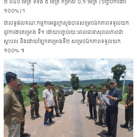
២ ៦៤០ ម៉ែត្រ ទទឹង ៥ ម៉ែត្រ កម្រាស់ ០,១ ម៉ែត្រ (បញ្ចប់ការងារ
១០០%)។
ជាលទ្ធផលគណៈកម្មការអន្ដរក្រសួងបានសម្រេចឯកភាពទទួលយក
នូវការងារគម្រោង ទី១ ដោយបញ្ចប់រយៈពេលធានាសុពលភាពជា
ស្ថាបពរ និងដោយឡែកគម្រោងទី២ សម្រេចឯកភាពទទួលយក
១០០% ៕