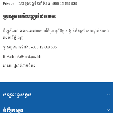
Privacy
| លេខទូរសព្ទទំនាក់ទំនង
+855 12 669 535
ក្រសួងអភិវឌ្ឍន៍ជនបទ
ដីឡូត៍លេខ ៧៧១-៧៧៣មហាវិថីព្រះមុនីវង្ស សង្កាត់បឹងត្របែកខណ្ឌចំការមន
រាជធានីភ្នំពេញ
ទូរសព្ទទំនាក់ទំនង: +855 12 669 535
E-Mail: info@mrd.gov.kh
អាសយដ្ឋានទំនាក់ទំនង
បណ្ដាញសង្គម
អំពីក្រសួង