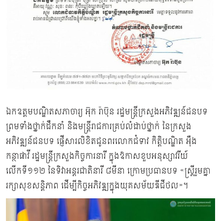
ឯកឧត្ដមបណ្ឌិតសភាចារ្យ អ៊ុក រ៉ាប៊ុន រដ្ឋមន្ត្រីក្រសួងអភិវឌ្ឍន៍ជនបទ
ព្រមទាំងថ្នាក់ដឹកនាំ និងមន្ត្រីរាជការគ្រប់លំដាប់ថ្នាក់ នៃក្រសួង
អភិវឌ្ឍន៍ជនបទ ផ្ញើសារលិខិតជូនពរលោកជំទាវ កិត្តិបណ្ឌិត អ៊ឹង
កន្ថាផាវី រដ្ឋមន្ត្រីក្រសួងកិច្ចការនារី ក្នុងឱកាសខួបអនុស្សាវរីយ៍
លើកទី១១២ នៃទិវាអន្ដរជាតិនារី ៨មីនា ក្រោមប្រធានបទ «ស្ត្រីរួមគ្នា
រក្សាសុខសន្តិភាព ដើម្បីកិច្ចអភិវឌ្ឍក្នុងយុគសម័យឌីជីថល»។