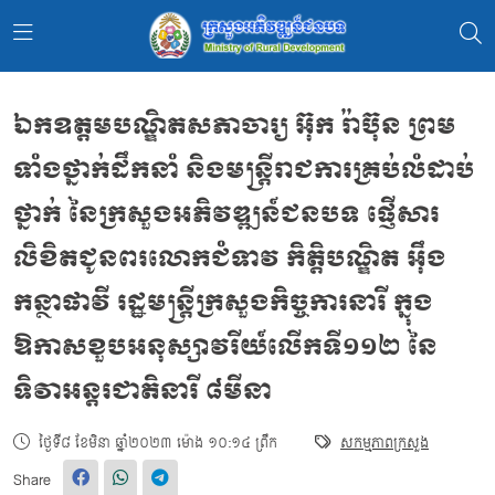
ឯកឧត្ដមបណ្ឌិតសភាចារ្យ អ៊ុក រ៉ាប៊ុន ព្រម
ទាំងថ្នាក់ដឹកនាំ និងមន្ត្រីរាជការគ្រប់លំដាប់
ថ្នាក់ នៃក្រសួងអភិវឌ្ឍន៍ជនបទ ផ្ញើសារ
លិខិតជូនពរលោកជំទាវ កិត្តិបណ្ឌិត អ៊ឹង
កន្ថាផាវី រដ្ឋមន្ត្រីក្រសួងកិច្ចការនារី ក្នុង
ឱកាសខួបអនុស្សាវរីយ៍លើកទី១១២ នៃ
ទិវាអន្ដរជាតិនារី ៨មីនា
ថ្ងៃទី៨ ខែមិនា ឆ្នាំ២០២៣ ម៉ោង ១០:១៤ ព្រឹក
សកម្មភាពក្រសួង
Share