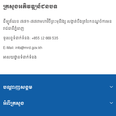
ក្រសួងអភិវឌ្ឍន៍ជនបទ
ដីឡូត៍លេខ ៧៧១-៧៧៣មហាវិថីព្រះមុនីវង្ស សង្កាត់បឹងត្របែកខណ្ឌចំការមន
រាជធានីភ្នំពេញ
ទូរសព្ទទំនាក់ទំនង: +855 12 669 535
E-Mail: info@mrd.gov.kh
អាសយដ្ឋានទំនាក់ទំនង
បណ្ដាញសង្គម
អំពីក្រសួង