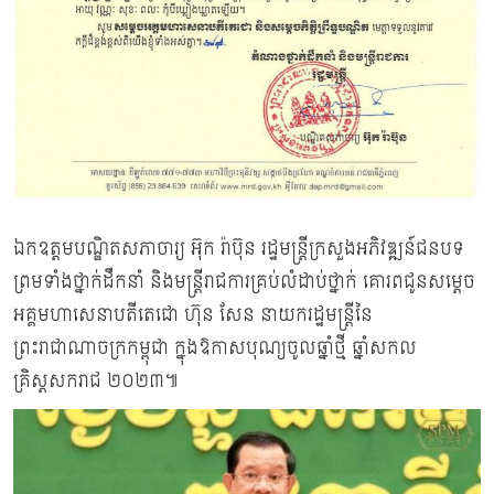
ឯកឧត្ដមបណ្ឌិតសភាចារ្យ អ៊ុក រ៉ាប៊ុន រដ្ឋមន្ត្រីក្រសួងអភិវឌ្ឍន៍ជនបទ
ព្រមទាំងថ្នាក់ដឹកនាំ និងមន្រ្ដីរាជការគ្រប់លំដាប់ថ្នាក់ គោរពជូនសម្តេច
អគ្គមហាសេនាបតីតេជោ ហ៊ុន សែន នាយករដ្ឋមន្ត្រីនៃ
ព្រះរាជាណាចក្រកម្ពុជា ក្នុងឱកាសបុណ្យចូលឆ្នាំថ្មី ឆ្នាំសកល
គ្រិស្តសករាជ ២០២៣៕