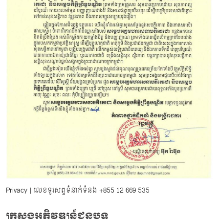
Privacy
| លេខទូរសព្ទទំនាក់ទំនង
+855 12 669 535
ក្រសួងអភិវឌ្ឍន៍ជនបទ