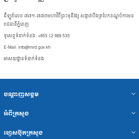
ដីឡូត៍លេខ ៧៧១-៧៧៣មហាវិថីព្រះមុនីវង្ស សង្កាត់បឹងត្របែកខណ្ឌចំការមន
រាជធានីភ្នំពេញ
ទូរសព្ទទំនាក់ទំនង: +855 12 669 535
E-Mail: info@mrd.gov.kh
អាសយដ្ឋានទំនាក់ទំនង
បណ្ដាញសង្គម
អំពីក្រសួង
ហ្វេសប៊ុកក្រសួង