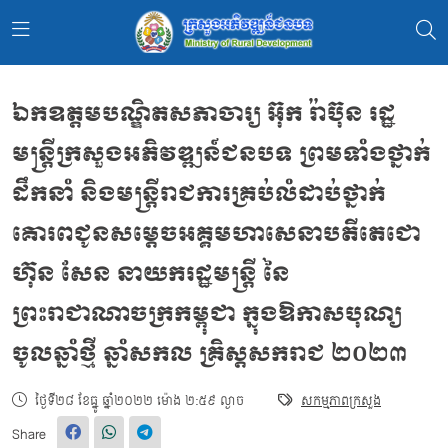
ឯកឧត្ដមបណ្ឌិតសភាចារ្យ អ៊ុក រ៉ាប៊ុន រដ្ឋ
មន្ត្រីក្រសួងអភិវឌ្ឍន៍ជនបទ ព្រមទាំងថ្នាក់
ដឹកនាំ និងមន្រ្ដីរាជការគ្រប់លំដាប់ថ្នាក់
គោរពជូនសម្តេចអគ្គមហាសេនាបតីតេជោ
ហ៊ុន សែន នាយករដ្ឋមន្ត្រី នៃ
ព្រះរាជាណាចក្រកម្ពុជា ក្នុងឱកាសបុណ្យ
ចូលឆ្នាំថ្មី ឆ្នាំសកល គ្រិស្តសករាជ ២០២៣
ថ្ងៃទី២៨ ខែធ្នូ ឆ្នាំ២០២២ ម៉ោង ២:៥៩ ល្ងាច
សកម្មភាពក្រសួង
Share