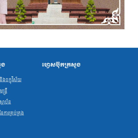
សួង
ហ្វេសប៊ុកក្រសួង
ិងចក្ខុវិស័យ
្ត្រី
ស្ថាប័ន
ធនែការគ្រប់គ្រង