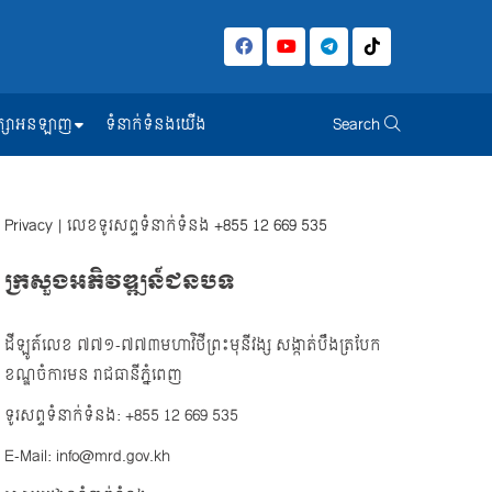
សិក្សាអនឡាញ
ទំនាក់ទំនងយើង
Search
Privacy
| លេខទូរសព្ទទំនាក់ទំនង
+855 12 669 535
ក្រសួងអភិវឌ្ឍន៍ជនបទ
ដីឡូត៍លេខ ៧៧១-៧៧៣មហាវិថីព្រះមុនីវង្ស សង្កាត់បឹងត្របែក
ខណ្ឌចំការមន រាជធានីភ្នំពេញ
ទូរសព្ទទំនាក់ទំនង: +855 12 669 535
E-Mail: info@mrd.gov.kh