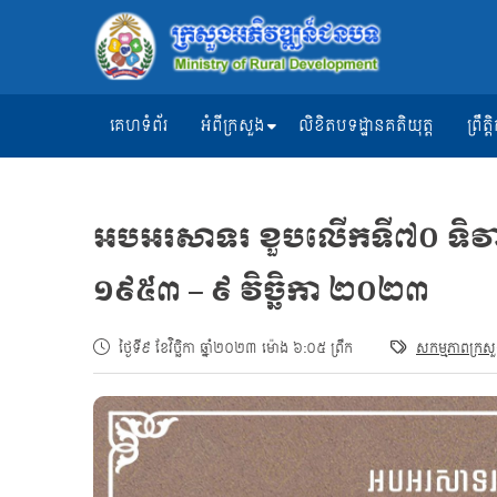
គេហទំព័រ
អំពីក្រសួង
លិខិតបទដ្ឋានគតិយុត្ត
ព្រឹ
អបអរសាទរ ខួបលើកទី៧០ ទិវាបុ
១៩៥៣ – ៩ វិច្ឆិកា ២០២៣
ថ្ងៃទី៩ ខែវិច្ឆិកា ឆ្នាំ២០២៣ ម៉ោង ៦:០៥ ព្រឹក
សកម្មភាពក្រស