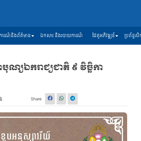
ត្តិការណ៍និងព័ត៌មាន
ឯកសារ និងរបាយការណ៍
ដៃគូអភិវឌ្ឍន៍
ប្រព័ន្ធ
ណ្យឯករាជ្យជាតិ ៩ វិច្ឆិកា
ួង
Share