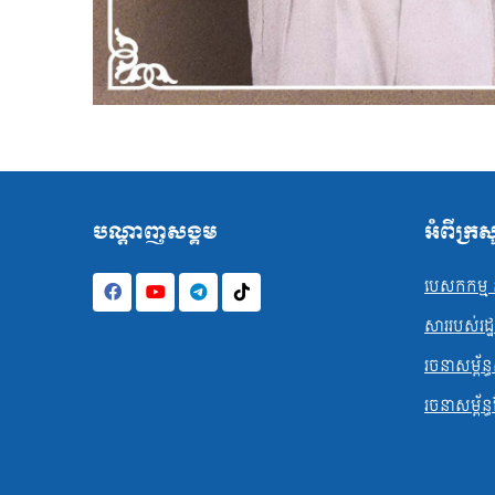
បណ្ដាញសង្គម
អំពីក្រ
បេសកកម្ម ន
សាររបស់រដ្ឋមន
រចនាសម្ព័ន្ធ
រចនាសម្ព័ន្