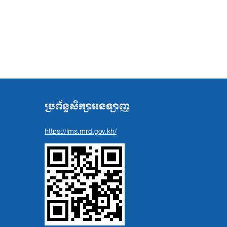
ប្រព័ន្ធសិក្សាអនឡាញ
https://lms.mrd.gov.kh/