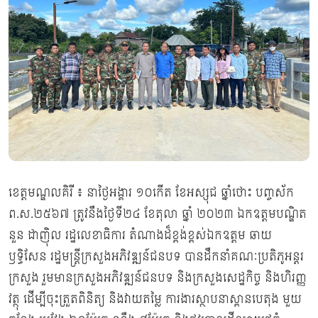
ខេត្តមណ្ឌលគិរី ៖ នាថ្ងៃអង្គារ ១០កើត ខែអស្សុជ ឆ្នាំថោះ បញ្ចស័ក
ព.ស.២៥៦៧ ត្រូវនឹងថ្ងៃទី២៤ ខែតុលា ឆ្នាំ ២០២៣ ឯកឧត្តមបណ្ឌិត
នួន ដាញ៉ិល រដ្ឋលេខាធិការ តំណាងដ៏ខ្ពង់ខ្ពស់ឯកឧត្តម ឆាយ
ឫទ្ធិសែន រដ្ឋមន្ត្រីក្រសួងអភិវឌ្ឍន៍ជនបទ បានដឹកនាំគណៈប្រតិភូអន្តរ
ក្រសួង រួមមានក្រសួងអភិវឌ្ឍន៍ជនបទ និងក្រសួងសេដ្ឋកិច្ច និងហិរញ្ញ
វត្ថុ ដើម្បីចុះត្រួតពិនិត្យ និងវាយតម្លៃ ការងារស្ថាបនាស្ពានបេតុង មួយ