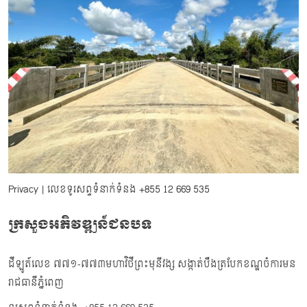
Privacy
| លេខទូរសព្ទទំនាក់ទំនង
+855 12 669 535
ក្រសួងអភិវឌ្ឍន៍ជនបទ
ដីឡូត៍លេខ ៧៧១-៧៧៣មហាវិថីព្រះមុនីវង្ស សង្កាត់បឹងត្របែកខណ្ឌចំការមន
រាជធានីភ្នំពេញ