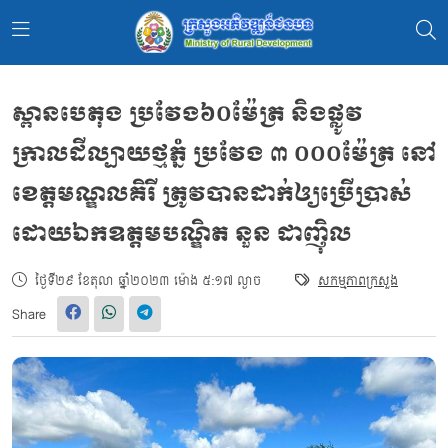
ស្ពានបេតុង ប្រវែង៦០ម៉ែត្រ និងផ្លូវ
ក្រាលដីល្បាយថ្មភ្នំ ប្រវែង ៣ ០០០ម៉ែត្រ នៅ
ខេត្តមណ្ឌលគិរី ត្រូវបានដាក់ឲ្យប្រើប្រាស់
ដោយឯកឧត្តមបណ្ឌិត នួន ដាញ៉ិល
ថ្ងៃទី២៩ ខែតុលា ឆ្នាំ២០២៣ ម៉ោង ៥:១៧ ល្ងាច
សកម្មភាពក្រសួង
Share