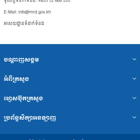
ទូរសព្ទទំនាក់ទំនង: +855 12 669 535
E-Mail: info@mrd.gov.kh
អាសយដ្ឋានទំនាក់ទំនង
បណ្ដាញសង្គម
អំពីក្រសួង
ហ្វេសប៊ុកក្រសួង
ប្រព័ន្ធសិក្សាអនឡាញ