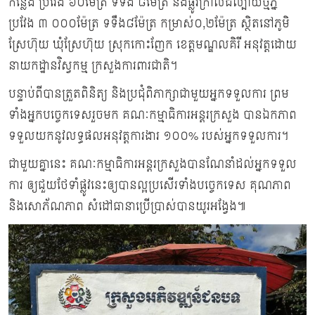
កន្លែង ប្រវែង ៦០ម៉ែត្រ ទទឹង ៨ម៉ែត្រ និងផ្លូវក្រាលដីល្បាយថ្មភ្នំ
ប្រវែង ៣ ០០០ម៉ែត្រ ទទឹង៨ម៉ែត្រ កម្រាស់០,២ម៉ែត្រ ស្ថិតនៅភូមិ
ស្រែហ៊ុយ ឃុំស្រែហ៊ុយ ស្រុកកោះញែក ខេត្តមណ្ឌលគិរី អនុវត្តដោយ
នាយកដ្ឋានវិស្វកម្ម ក្រសួងការពារជាតិ។
បន្ទាប់ពីបានត្រួតពិនិត្យ និងប្រជុំពិភាក្សាជាមួយអ្នកទទួលការ ព្រម
ទាំងអ្នកបច្ចេកទេសរួចមក គណៈកម្មាធិការអន្តរក្រសួង បានឯកភាព
ទទួលយកនូវលទ្ធផលអនុវត្តការងារ ១០០% របស់អ្នកទទួលការ។
ជាមួយគ្នានេះ គណៈកម្មាធិការអន្តរក្រសួងបានណែនាំដល់អ្នកទទួល
ការ ឲ្យជួយថែទាំផ្លូវនេះឲ្យបានល្អប្រសើរទាំងបច្ចេកទេស គុណភាព
និងសោភ័ណភាព សំដៅធានាប្រើប្រាស់បានយូរអង្វែង៕