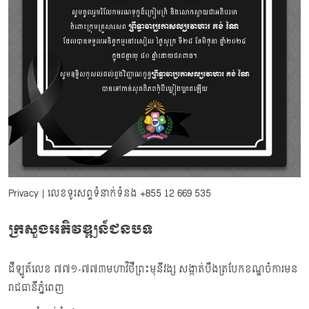
Privacy
| លេខទូរសព្ទទំនាក់ទំនង
+855 12 669 535
ក្រសួងអភិវឌ្ឍន៍ជនបទ
ដីឡូត៍លេខ ៧៧១-៧៧៣មហាវិថីព្រះមុនីវង្ស សង្កាត់បឹងត្របែកខណ្ឌចំការមន
រាជធានីភ្នំពេញ