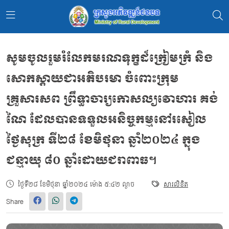
សូមចូលរួមរំលែកមរណទុក្ខដ៏ក្រៀមក្រំ និង
សោកស្ដាយជាអតិបរមា ចំពោះក្រុម
គ្រួសារសព ព្រឹទ្ធាចារ្យកោសល្យវោហារ គង់
ណៃ ដែលបានទទួលអនិច្ចកម្មនៅរសៀល
ថ្ងៃសុក្រ ទី២៨ ខែមិថុនា ឆ្នាំ២០២៤ ក្នុង
ជន្មាយុ ៨០ ឆ្នាំដោយជរាពាធ។
ថ្ងៃទី២៨ ខែមិថុនា ឆ្នាំ២០២៤ ម៉ោង ៥:៤២ ល្ងាច
សារលិខិត
Share