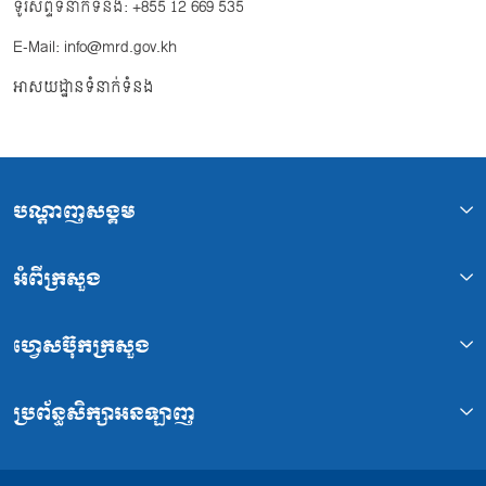
ទូរសព្ទទំនាក់ទំនង: +855 12 669 535
E-Mail: info@mrd.gov.kh
អាសយដ្ឋានទំនាក់ទំនង
បណ្ដាញសង្គម
អំពីក្រសួង
ហ្វេសប៊ុកក្រសួង
ប្រព័ន្ធសិក្សាអនឡាញ