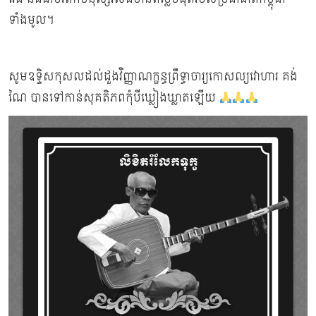
ទាំងមូល។
សូមឧទ្ទិសកុសលដល់ដួងវិញ្ញាណក្ខន្ធព្រឹទ្ធាចារ្យកោសល្យវោហារ គង់
ណៃ បានទៅកាន់សុគតិភពកុំបីឃ្លៀងឃ្លាតឡើយ