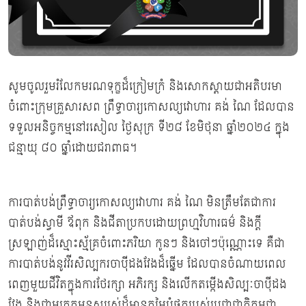
សូមចូលរួមរំលែកមរណទុក្ខដ៏ក្រៀមក្រំ និងសោកស្ដាយជាអតិបរមា
ចំពោះក្រុមគ្រួសារសព ព្រឹទ្ធាចារ្យកោសល្យវោហារ គង់ ណៃ ដែលបាន
ទទួលអនិច្ចកម្មនៅរសៀល ថ្ងៃសុក្រ ទី២៨ ខែមិថុនា ឆ្នាំ២០២៤ ក្នុង
ជន្មាយុ ៨០ ឆ្នាំដោយជរាពាធ។
ការបាត់បង់ព្រឹទ្ធាចារ្យកោសល្យវោហារ គង់ ណៃ មិនត្រឹមតែជាការ
បាត់បង់ស្វាមី ឪពុក និងជីតាប្រកបដោយព្រហ្មវិហារធម៌ និងក្ដី
ស្រឡាញ់ដ៏ស្មោះស្ម័គ្រចំពោះភរិយា កូនៗ និងចៅៗប៉ុណ្ណោះទេ គឺជា
ការបាត់បង់នូវវីរសិល្បករចាប៉ីដងវែងដ៏ឆ្នើម ដែលបានចំណាយពេល
ពេញមួយជីវិតក្នុងការថែរក្សា​ អភិរក្ស និងលើកតម្កើងសិល្បៈចាប៉ីដង
វែង និងជាមរតកមនុស្សរស់ដ៏មានតម្លៃបំផុតរបស់ប្រជាជាតិកម្ពុជា