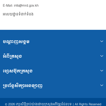
E-Mail: info@mrd.gov.kh
អាសយដ្ឋានទំនាក់ទំនង
បណ្ដាញសង្គម
អំពីក្រសួង
ហ្វេសប៊ុកក្រសួង
ប្រព័ន្ធសិក្សាអនឡាញ
© 2026 រក្សាសិទ្ធិគ្រប់យ៉ាងដោយក្រសួងអភិវឌ្ឍន៍ជនបទ | All Rights Reserved