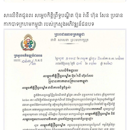
សារលិខិតជូនពរ សម្តេចកិត្តិព្រឹទ្ធបណ្ឌិត ប៊ុន រ៉ានី ហ៊ុន សែន ប្រធាន
កាកបាទក្រហមកម្ពុជា របស់ក្រសួងអភិវឌ្ឍន៍ជនបទ