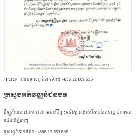
Privacy
| លេខទូរសព្ទទំនាក់ទំនង
+855 12 669 535
ក្រសួងអភិវឌ្ឍន៍ជនបទ
ដីឡូត៍លេខ ៧៧១-៧៧៣មហាវិថីព្រះមុនីវង្ស សង្កាត់បឹងត្របែកខណ្ឌចំការមន
រាជធានីភ្នំពេញ
ទូរសព្ទទំនាក់ទំនង: +855 12 669 535