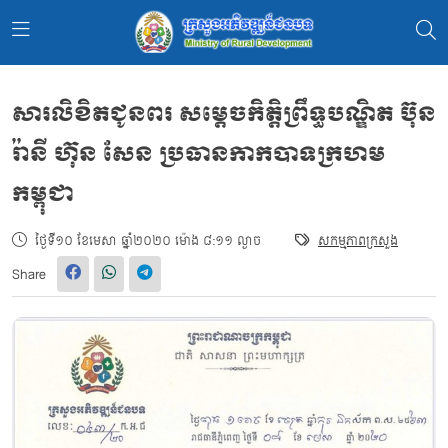
សារលិខិតជូនពរ សម្តេចកិត្តិព្រឹទ្ធបណ្ឌិត ប៊ុន
រ៉ានី ហ៊ុន សែន ប្រធានកាកបាទក្រហម
កម្ពុជា
ថ្ងៃទី១០ ខែមេសា ឆ្នាំ២០២០ ម៉ោង ៨:១១ ល្ងាច
សកម្មភាពក្រសួង
Share