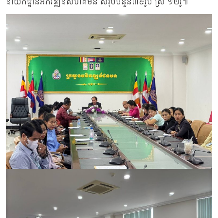
នាយកដ្ឋានអភិវឌ្ឍន៍សហគមន៍ សរុបចំនួន៣៩រូប ស្រី ១២រូ៕