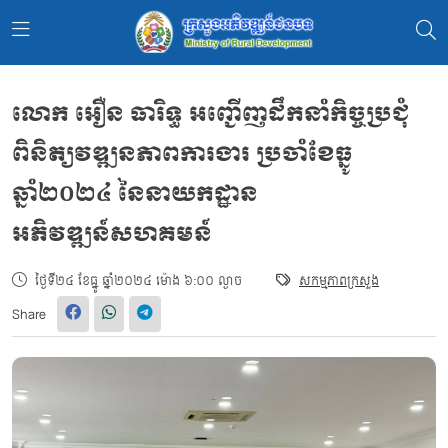
លោក អឿន ធារិទ្ធ អញ្ជើញដឹកនាំកិច្ចប្រជុំ
ពិនិត្យវឌ្ឍនភាពការងារ ប្រចាំខែធ្នូ
ឆ្នាំ២០២៤ នៃនាយកដ្ឋាន
អភិវឌ្ឍន៍សហគមន៍
ថ្ងៃទី២៤ ខែធ្នូ ឆ្នាំ២០២៤ ម៉ោង ៦:០០ ល្ងាច
សកម្មភាពក្រសួង
Share