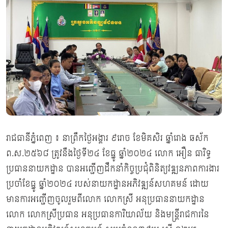
រាជធានីភ្នំពេញ ៖ នាព្រឹកថ្ងៃអង្គារ ៩រោច ខែមិគសិរ ឆ្នាំរោង ឆស័ក
ព.ស.២៥៦៨ ត្រូវនឹងថ្ងៃទី២៤ ខែធ្នូ ឆ្នាំ២០២៤ លោក អឿន ធារិទ្ធ
ប្រធាននាយកដ្ឋាន បានអញ្ជើញដឹកនាំកិច្ចប្រជុំពិនិត្យវឌ្ឍនភាពការងារ
ប្រចាំខែធ្នូ ឆ្នាំ២០២៤ របស់នាយកដ្ឋានអភិវឌ្ឍន៍សហគមន៍ ដោយ
មានការអញ្ជើញចូលរួមពីលោក លោកស្រី អនុប្រធាននាយកដ្ឋាន
លោក លោកស្រីប្រធាន អនុប្រធានការិយាល័យ និងមន្រ្តីរាជការនៃ