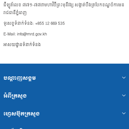
ដីឡូត៍លេខ ៧៧១-៧៧៣មហាវិថីព្រះមុនីវង្ស សង្កាត់បឹងត្របែកខណ្ឌចំការមន
រាជធានីភ្នំពេញ
ទូរសព្ទទំនាក់ទំនង: +855 12 669 535
E-Mail: info@mrd.gov.kh
អាសយដ្ឋានទំនាក់ទំនង
បណ្ដាញសង្គម
អំពីក្រសួង
ហ្វេសប៊ុកក្រសួង