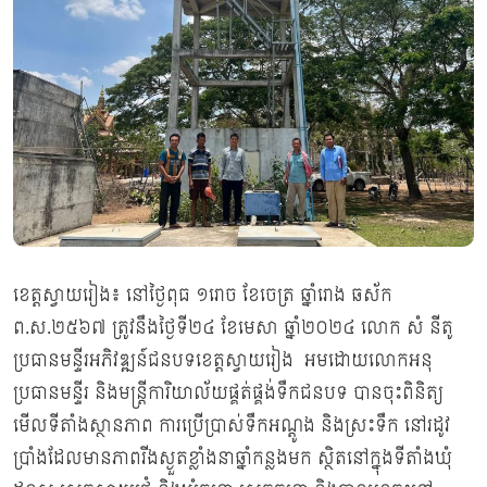
ខេត្តស្វាយរៀង៖ នៅថ្ងៃពុធ ១រោច ខែចេត្រ ឆ្នាំរោង ឆស័ក
ព.ស.២៥៦៧ ត្រូវនឹងថ្ងៃទី២៤ ខែមេសា ឆ្នាំ២០២៤ លោក សំ នីតូ
ប្រធានមន្ទីរអភិវឌ្ឍន៍ជនបទខេត្តស្វាយរៀង អមដោយលោកអនុ
ប្រធានមន្ទីរ និងមន្រ្តីការិយាល័យផ្គត់ផ្គង់ទឹកជនបទ បានចុះពិនិត្យ
មើលទីតាំងស្ថានភាព ការប្រើប្រាស់ទឹកអណ្តូង និងស្រះទឹក នៅរដូវ
ប្រាំងដែលមានភាពរីងស្ងួតខ្លាំងនាឆ្នាំកន្លងមក ស្ថិតនៅក្នុងទីតាំងឃុំ