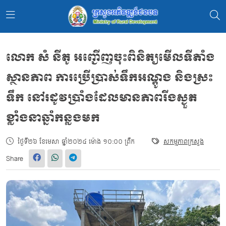
លោក សំ នីតូ អញ្ជើញចុះពិនិត្យមើលទីតាំង
ស្ថានភាព ការប្រើប្រាស់ទឹកអណ្តូង និងស្រះ
ទឹក នៅរដូវប្រាំងដែលមានភាពរីងស្ងួត
ខ្លាំងនាឆ្នាំកន្លងមក
ថ្ងៃទី២៦ ខែមេសា ឆ្នាំ២០២៤ ម៉ោង ១០:០០ ព្រឹក
សកម្មភាពក្រសួង
Share