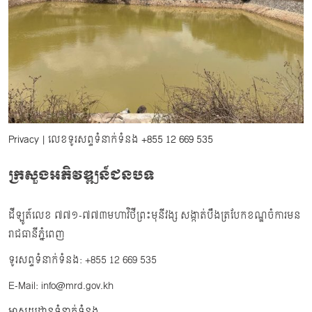
Privacy
| លេខទូរសព្ទទំនាក់ទំនង
+855 12 669 535
ក្រសួងអភិវឌ្ឍន៍ជនបទ
ដីឡូត៍លេខ ៧៧១-៧៧៣មហាវិថីព្រះមុនីវង្ស សង្កាត់បឹងត្របែកខណ្ឌចំការមន
រាជធានីភ្នំពេញ
ទូរសព្ទទំនាក់ទំនង: +855 12 669 535
E-Mail: info@mrd.gov.kh
អាសយដ្ឋានទំនាក់ទំនង