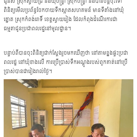
ដូនស ស្រុកស្វាយជ្រំ និងឃុំចន្ទ្រា ស្រុកចន្ទ្រា និងបានបន្តចុះទៅ
ពិនិត្យមើលប្រព័ន្ធចែកចាយទឹកស្អាតសហគមន៍ មានទីតាំងនៅឃុំ
ត្នោត ស្រុកកំពង់រោទិ៍ ខេត្តស្វាយរៀង ដែលកំពុងដំណើរការជា
ធម្មតាជូនប្រជាពលរដ្ឋនៅមូលដ្ឋាន។
បន្ទាប់ពីបានចុះពិនិត្យជាក់ស្តែងរួចមកឃើញថា នៅតាមខ្នងផ្ទះប្រជា
ពលរដ្ឋ នៅឃុំខាងលើ ការប្រើប្រាស់ទឹកអណ្តូងរបស់ពួកគាត់នៅប្រើ
ប្រាស់បានជារៀងរាល់ថ្ងៃ។