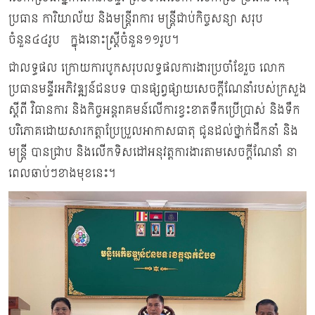
ប្រធាន ការិយាល័យ និងមន្ត្រីរាការ មន្ត្រីជាប់កិច្ចសន្យា សរុប
ចំនួន៤៤រូប ក្នុងនោះស្ត្រីចំនួន១១រូប។
ជាលទ្ធផល ក្រោយការបូកសរុបលទ្ធផលការងារប្រចាំខែរួច លោក
ប្រធានមន្ទីរអភិវឌ្ឍន៍ជនបទ បានផ្សព្វផ្សាយសេចក្តីណែនាំរបស់ក្រសួង
ស្តីពី វិធានការ និងកិច្ចអន្តរាគមន៍លេីការខ្វះខាតទឹកប្រេីប្រាស់ និងទឹក
បរិភោគដោយសារកត្តាប្រែប្រួលអាកាសធាតុ ជូនដល់ថ្នាក់ដឹកនាំ និង
មន្ត្រី បានជ្រាប និងលេីកទិសដៅអនុវត្តការងារតាមសេចក្តីណែនាំ នា
ពេលឆាប់ៗខាងមុខនេះ។