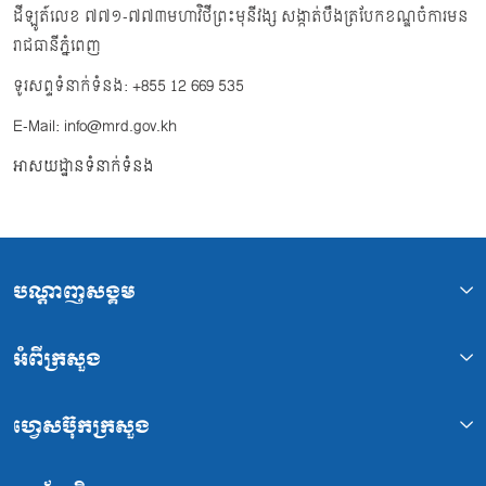
ដីឡូត៍លេខ ៧៧១-៧៧៣មហាវិថីព្រះមុនីវង្ស សង្កាត់បឹងត្របែកខណ្ឌចំការមន
រាជធានីភ្នំពេញ
ទូរសព្ទទំនាក់ទំនង: +855 12 669 535
E-Mail: info@mrd.gov.kh
អាសយដ្ឋានទំនាក់ទំនង
បណ្ដាញសង្គម
អំពីក្រសួង
ហ្វេសប៊ុកក្រសួង