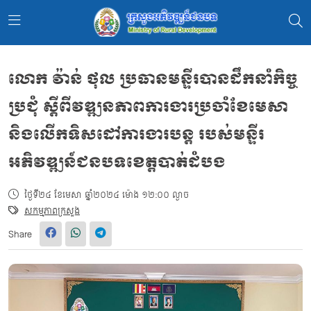
លោក វ៉ាន់ ថុល ប្រធានមន្ទីរបានដឹកនាំកិច្ច
ប្រជុំ ស្តីពីវឌ្ឍនភាពការងារប្រចាំខែមេសា
និងលេីកទិសដៅការងារបន្ត របស់មន្ទីរ
អភិវឌ្ឍន៍ជនបទខេត្តបាត់ដំបង
ថ្ងៃទី២៤ ខែមេសា ឆ្នាំ២០២៤ ម៉ោង ១២:០០ ល្ងាច
សកម្មភាពក្រសួង
Share