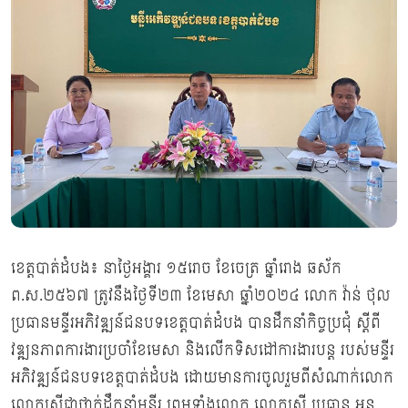
ខេត្តបាត់ដំបង៖ នាថ្ងៃអង្គារ ១៥រោច ខែចេត្រ ឆ្នាំរោង ឆស័ក
ព.ស.២៥៦៧ ត្រូវនឹងថ្ងៃទី២៣ ខែមេសា ឆ្នាំ២០២៤ លោក វ៉ាន់ ថុល
ប្រធានមន្ទីរអភិវឌ្ឍន៍ជនបទខេត្តបាត់ដំបង បានដឹកនាំកិច្ចប្រជុំ ស្តីពី
វឌ្ឍនភាពការងារប្រចាំខែមេសា និងលេីកទិសដៅការងារបន្ត របស់មន្ទីរ
អភិវឌ្ឍន៍ជនបទខេត្តបាត់ដំបង ដោយមានការចូលរួមពីសំណាក់លោក
លោកស្រីជាថ្នាក់ដឹកនាំមន្ទីរ ព្រមទាំងលោក លោកស្រី ប្រធាន អនុ