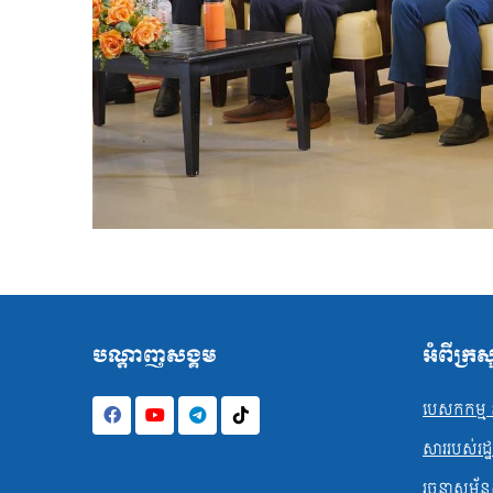
បណ្ដាញសង្គម
អំពីក្រ
បេសកកម្ម ន
សាររបស់រដ្ឋមន
រចនាសម្ព័ន្ធ