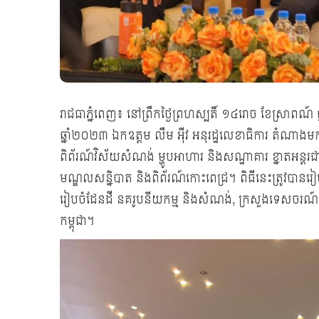
រាជធាភ្នំពេញ៖ នៅព្រឹកថ្ងៃព្រហស្បតិ៍ ១៤រោច ខែស្រាពណ៍ 
ឆ្នាំ២០២៣ ឯកឧត្ដម លឹម អ៊ីវ អនុរដ្ឋលេខាធិការ តំណាងមក
ពិព័រណ៍វិស័យសំណង់ ម្ហូបអាហារ និងសណ្ឋាគារ ខ្នាតអ
មណ្ឌលសន្និបាត និងពិព័រណ៍កោះពេជ្រ។ ពិធីនេះត្រូវបាន
រៀបចំដែនដី នគរូបនីយកម្ម និងសំណង់, ក្រសួងទេសចរណ៍ ក្
កម្ពុជា។