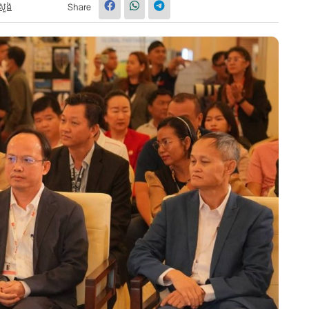
សួង
Share