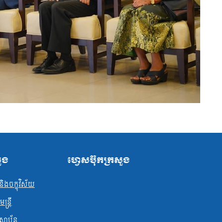
សួង
ហ្វេសប៊ុកក្រសួង
ិងចក្ខុវិស័យ
្ត្រី
ស្ថាប័ន