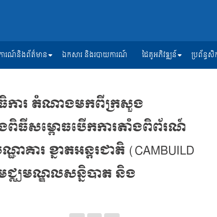
ត្តិការណ៍និងព័ត៌មាន
ឯកសារ និងរបាយការណ៍
ដៃគូអភិវឌ្ឍន៍
ប្រព័ន្ធ
ាធិការ តំណាងមកពីក្រសួង
ុងពិធីសម្ពោធបើកការតាំងពិព័រណ៍
្ឋាគារ ខ្នាតអន្តរជាតិ (CAMBUILD
ជ្ឈមណ្ឌលសន្និបាត និង