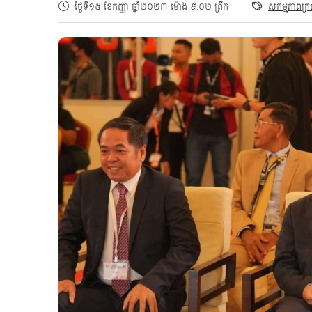
ថ្ងៃទី១៥ ខែកញ្ញា ឆ្នាំ២០២៣ ម៉ោង ៩:០២ ព្រឹក
សកម្មភាពក្រ