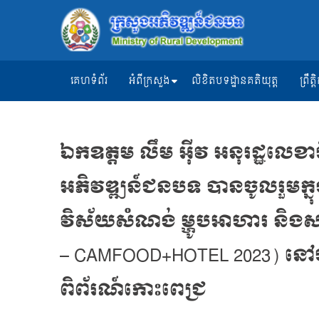
គេហទំព័រ
អំពីក្រសួង
លិខិតបទដ្ឋានគតិយុត្ត
ព្រឹ
ឯកឧត្ដម លឹម អ៊ីវ អនុរដ្ឋលេខ
អភិវឌ្ឍន៍ជនបទ បានចូលរួមក្ន
វិស័យសំណង់ ម្ហូបអាហារ និងសណ
– CAMFOOD+HOTEL 2023) នៅម
ពិព័រណ៍កោះពេជ្រ