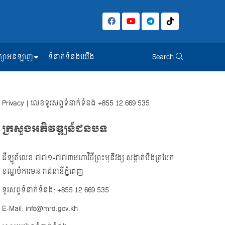
សិក្សាអនឡាញ
ទំនាក់ទំនងយើង
Search
Privacy
| លេខទូរសព្ទទំនាក់ទំនង
+855 12 669 535
ក្រសួងអភិវឌ្ឍន៍ជនបទ
ដីឡូត៍លេខ ៧៧១-៧៧៣មហាវិថីព្រះមុនីវង្ស សង្កាត់បឹងត្របែក
ខណ្ឌចំការមន រាជធានីភ្នំពេញ
ទូរសព្ទទំនាក់ទំនង: +855 12 669 535
E-Mail: info@mrd.gov.kh