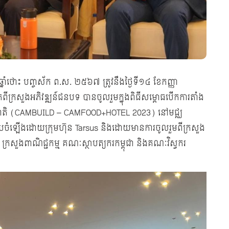
ឆ្នាំថោះ បញ្ចស័ក ព.ស. ២៥៦៧ ត្រូវនឹងថ្ងៃទី១៤ ខែកញ្ញា
ពីក្រសួងអភិវឌ្ឍន៍ជនបទ បានចូលរួមក្នុងពិធីសម្ពោធបើកការតាំង
ន្តរជាតិ (CAMBUILD – CAMFOOD+HOTEL 2023) នៅមជ្ឈ
រៀបចំឡើងដោយក្រុមហ៊ុន Tarsus និងដោយមានការចូលរួមពីក្រសួង
រសួងពាណិជ្ជកម្ម គណៈស្ថាបត្យករកម្ពុជា និងគណៈវិស្វករ