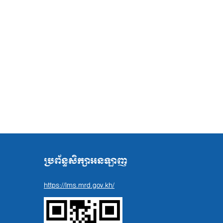
ប្រព័ន្ធសិក្សាអនឡាញ
https://lms.mrd.gov.kh/