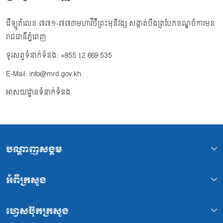
ដីឡូត៍លេខ ៧៧១-៧៧៣មហាវិថីព្រះមុនីវង្ស សង្កាត់បឹងត្របែកខណ្ឌចំការមន
រាជធានីភ្នំពេញ
ទូរសព្ទទំនាក់ទំនង: +855 12 669 535
E-Mail: info@mrd.gov.kh
អាសយដ្ឋានទំនាក់ទំនង
បណ្ដាញសង្គម
អំពីក្រសួង
ហ្វេសប៊ុកក្រសួង