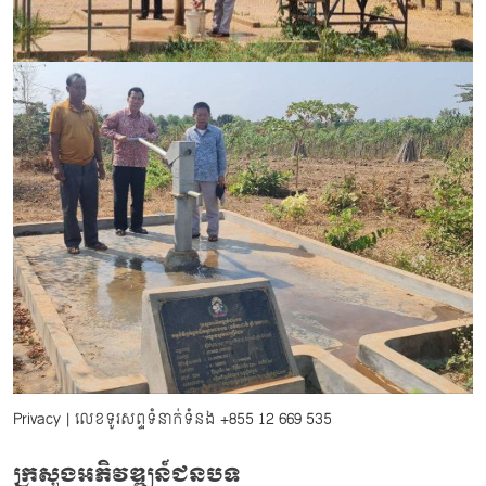
Privacy
| លេខទូរសព្ទទំនាក់ទំនង
+855 12 669 535
ក្រសួងអភិវឌ្ឍន៍ជនបទ