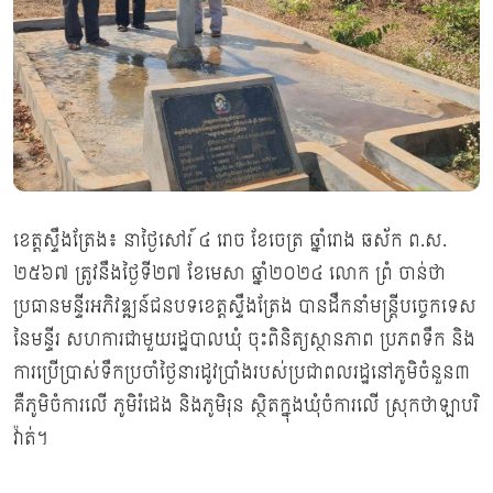
ខេត្តស្ទឹងត្រែង៖ នាថ្ងៃសៅរ៍ ៤ រោច ខែចេត្រ ឆ្នាំរោង ឆស័ក ព.ស.
២៥៦៧ ត្រូវនឹងថ្ងៃទី២៧ ខែមេសា ឆ្នាំ២០២៤ លោក ព្រំ ចាន់ថា
ប្រធានមន្ទីរអភិវឌ្ឍន៍ជនបទខេត្តស្ទឹងត្រែង បានដឹកនាំមន្រ្តីបច្ចេកទេស
នៃមន្ទីរ សហការជាមួយរដ្ឋបាលឃុំ ចុះពិនិត្យស្ថានភាព ប្រភពទឹក និង
ការប្រើប្រាស់ទឹកប្រចាំថ្ងៃនារដូវប្រាំងរបស់ប្រជាពលរដ្ឋនៅភូមិចំនួន៣
គឺភូមិចំការលើ ភូមិរំដេង និងភូមិរុន ស្ថិតក្នុងឃុំចំការលើ ស្រុកថាឡាបរិ
វ៉ាត់។