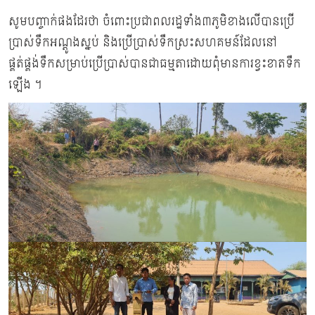
សូមបញ្ចាក់ផងដែរថា ចំពោះប្រជាពលរដ្ឋទាំង៣ភូមិខាងលើបានប្រើ
ប្រាស់ទឹកអណ្តូងស្នប់ និងប្រើប្រាស់ទឹកស្រះសហគមន៍ដែលនៅ
ផ្គត់ផ្គង់ទឹកសម្រាប់ប្រើប្រាស់បានជាធម្មតាដោយពុំមានការខ្វះខាតទឹក
ឡើង ។