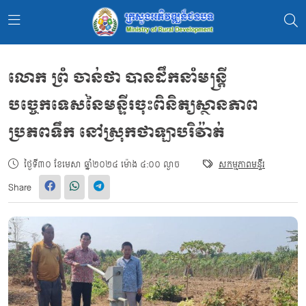
លោក ព្រំ ចាន់ថា បានដឹកនាំមន្រ្តី
បច្ចេកទេសនៃមន្ទីរចុះពិនិត្យស្ថានភាព
ប្រភពទឹក នៅស្រុកថាឡាបរិវ៉ាត់
ថ្ងៃទី៣០ ខែមេសា ឆ្នាំ២០២៤ ម៉ោង ៤:០០ ល្ងាច
សកម្មភាពមន្ទីរ
Share