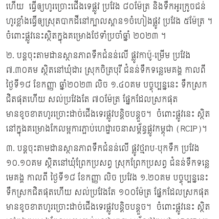
ហើយ ធ្វើឲ្យហូរច្រោះជើងទេផ្លូវ ប្រវែង ៨០ម៉ែត្រ និងទឹកអូរក្រូចជន់
ហូរខ្លាំងធ្វើឲ្យស្រុតបាកដីនៅក្បាលស្ពាន១ចំហៀងផ្លូវ ប្រវែង ៥ម៉ែត្រ ។
ចំពោះផ្លូវនេះស្ថិតក្នុងគម្រោងថែទាំប្រចាំឆ្នាំ ២០២៣ ។
២. បន្តចុះតាមដានស្ថានភាពទឹកជំនន់លើ ផ្លូវកាប៉ូ-ម្រើម ប្រវែង
៧.៣០គម ស្ថិតនៅឃុំដារ ស្រុកចិត្របុរី ជំនន់ទឹកទន្លេមេគង្គ កាលពី
ថ្ងៃទី១៨ ខែកញ្ញា ឆ្នាំ២០២៣ លិច ១.៤០គម បច្ចុប្បន្ននេះ ទឹកស្រក
ជិតផុតហើយ សល់ប្រវែងតែ ៧០ម៉ែត្រ ផ្នែកដែលស្រកផុត
មានខូចខាតហូរច្រោះដាច់ជើងទេរផ្លូវបន្តិចបន្តួច។ ចំពោះផ្លូវនេះ ស្ថិត
នៅក្នុងគម្រោងកែលម្អការភ្ផាប់ហេដ្ឋារចនាសម្ព័ន្ធផ្លូវកម្ពុជា (RCIP)។
៣. បន្តចុះតាមដានស្ថានភាពទឹកជំនន់លើ ផ្លូវថ្មរាប-បុកទឹក ប្រវែង
១០.១០គម ស្ថិតនៅឃុំព្រែកប្រសព្វ ស្រុកព្រែកប្រសព្វ ជំនន់ទឹកទន្លេ
មេគង្គ កាលពី ថ្ងៃទី១៨ ខែកញ្ញា លិច ប្រវែង ១.២០គម បច្ចុប្បន្ននេះ
ទឹកស្រកជិតផុតហើយ សល់ប្រវែងតែ ១០០ម៉ែត្រ ផ្នែកដែលស្រកផុត
មានខូចខាតហូរច្រោះដាច់ជើងទេរផ្លូវបន្តិចបន្តួច។ ចំពោះផ្លូវនេះ ស្ថិត