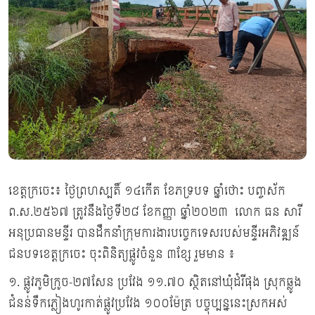
ខេត្តក្រចេះ៖ ថ្ងៃព្រហស្បតិ៍ ១៤កើត ខែភទ្របទ ឆ្នាំថោះ បញ្ចស័ក
ព.ស.២៥៦៧ ត្រូវនឹងថ្ងៃទី២៨ ខែកញ្ញា ឆ្នាំ២០២៣ លោក ធន សារី
អនុប្រធានមន្ទីរ បានដឹកនាំក្រុមការងារបច្ចេកទេសរបស់មន្ទីរអភិវឌ្ឍន៍
ជនបទខេត្តក្រចេះ ចុះពិនិត្យផ្លូវចំនួន ៣ខ្សែ រួមមាន ៖
១. ផ្លូវភូមិក្រូច-២៧សែន ប្រវែង ១១.៧០ ស្ថិតនៅឃុំដំរីផុង ស្រុកឆ្លូង
ជំនន់ទឹកភ្លៀងហូរកាត់ផ្លូវប្រវែង ១០០ម៉ែត្រ បច្ចុប្បន្ននេះស្រកអស់