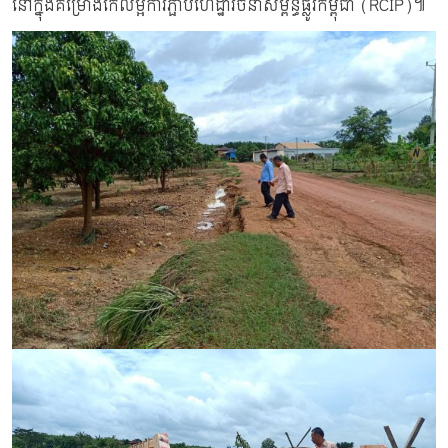
នៅក្នុងគម្រោងកែលម្អការភ្ផាប់ហេដ្ឋារចនាសម្ព័ន្ធផ្លូវកម្ពុជា (RCIP)៕