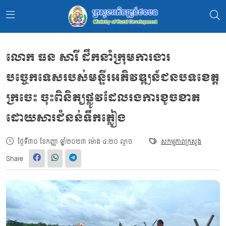
លោក ធន សារី ដឹកនាំក្រុមការងារ
បច្ចេកទេសរបស់មន្ទីរអភិវឌ្ឍន៍ជនបទខេត្ត
ក្រចេះ ចុះពិនិត្យផ្លូវដែលរងការខូចខាត
ដោយសារជំនន់ទឹកភ្លៀង
ថ្ងៃទី៣០ ខែកញ្ញា ឆ្នាំ២០២៣ ម៉ោង ៤:២០ ល្ងាច
សកម្មភាពក្រសួង
Share