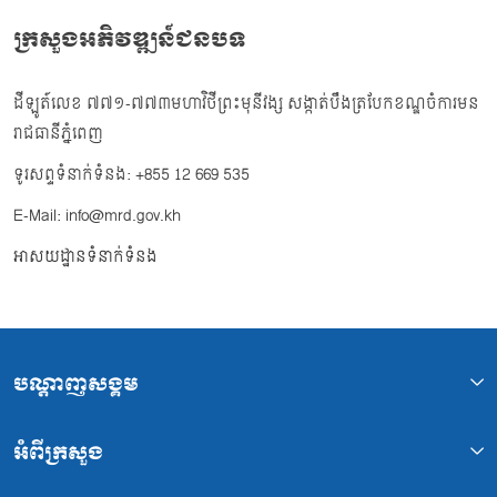
ក្រសួងអភិវឌ្ឍន៍ជនបទ
ដីឡូត៍លេខ ៧៧១-៧៧៣មហាវិថីព្រះមុនីវង្ស សង្កាត់បឹងត្របែកខណ្ឌចំការមន
រាជធានីភ្នំពេញ
ទូរសព្ទទំនាក់ទំនង: +855 12 669 535
E-Mail: info@mrd.gov.kh
អាសយដ្ឋានទំនាក់ទំនង
បណ្ដាញសង្គម
អំពីក្រសួង