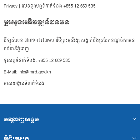
Privacy
| លេខទូរសព្ទទំនាក់ទំនង
+855 12 669 535
ក្រសួងអភិវឌ្ឍន៍ជនបទ
ដីឡូត៍លេខ ៧៧១-៧៧៣មហាវិថីព្រះមុនីវង្ស សង្កាត់បឹងត្របែកខណ្ឌចំការមន
រាជធានីភ្នំពេញ
ទូរសព្ទទំនាក់ទំនង: +855 12 669 535
E-Mail: info@mrd.gov.kh
អាសយដ្ឋានទំនាក់ទំនង
បណ្ដាញសង្គម
អំពីក្រសួង