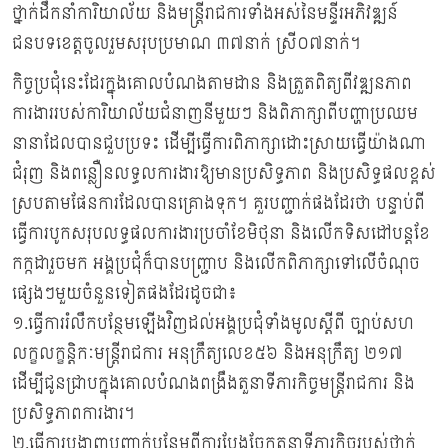
ថ្នាក់ដឹកនាំការិយាល័យ និងមន្ត្រីរាជការទាំងអស់នៃមន្ទីរអភិវឌ្ឍន៍
ជនបទខេត្តចូលរួមសរុបប្រមាណ ៣៧នាក់ ស្រី០៧នាក់។
កិច្ចប្រជុំនេះដែរក្នុងគោលបំណងតាមដាន និងត្រួតពិត្យពីវឌ្ឍនភាព
ការងាររបស់ការិយាល័យជំនាញនីមួយៗ និងពិភាក្សាពីបញ្ហាប្រឈម
នានាដែលបានជួបប្រទះ ដើម្បីធ្វើការពិភាក្សាដោះស្រាយធ្វើយ៉ាងណា
ជំរុញ និងពន្លឿនលទ្ធលការងារឱ្យមានប្រសិទ្ធភាព និងប្រសិទ្ធផលខ្ពស់
ស្របតាមផែនការដែលបានគ្រោងទុក។ គួរបញ្ជាក់ផងដែរថា បន្ទាប់ពី
ធ្វើការបូកសរុបលទ្ធផលការងារប្រចាំខែមិថុនា និងលើកទិសដៅបន្តខែ
កក្កដារួចមក អង្គប្រជុំក៏បានបញ្ជ្រាប និងលើកពិភាក្សាទៅលើចំណុច
ផ្សេងៗមួយចំនួនទៀតផងដែរដូចជា៖
១.ធ្វើការរំលឹកបន្ថែមឡើងវិញដល់អង្គប្រជុំទាំងមូលស្តីពី ច្បាប់សហ
លក្ខលក្ខន្តិកៈមន្រ្តីរាជការ អនុក្រឹត្យលេខ៥៦ និងអនុក្រឹត្យ ២១៧
ដើម្បីជូនជ្រាបក្នុងគោលបំណងពង្រឹងតួនាទីភារកិច្ចមន្រ្តីរាជការ និង
ប្រសិទ្ធភាពការងារ។
២.ធ្វើការបង្ហាញបញ្ជាក់បន្ថែមពីការបែងចែកតួនាទីភារកិច្ចរបស់ថ្នាក់