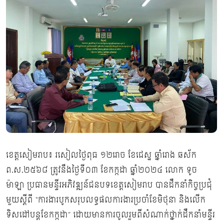
ខេត្តសៀមរាប៖ រសៀលថ្ងៃពុធ ១២រោច ខែជេស្ឋ ឆ្នាំរោង ឆស័ក
ព.ស.២៥៦៨ ត្រូវនឹងថ្ងៃទី០៣ ខែកក្កដា ឆ្នាំ២០២៤ លោក ទូច
ម៉ាឡា ប្រធានមន្ទីរអភិវឌ្ឍន៍ជនបទខេត្តសៀមរាប បានដឹកនាំកិច្ចប្រជុំ
មួយស្តីពី “ការងារបូកសរុបលទ្ធផលការងារប្រចាំខែមិថុនា និងលើក
ទិសដៅបន្តខែកក្កដា” ដោយមានការចូលរួមពីសំណាក់ថ្នាក់ដឹកនាំមន្ទីរ