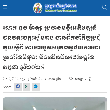
លោក ទូច ម៉ាឡា ប្រធានមន្ទីរអភិវឌ្ឍន៍
ជនបទខេត្តសៀមរាប បានដឹកនាំកិច្ចប្រជុំ
មួយស្តីពី ការងារបូកសរុបលទ្ធផលការងារ
ប្រចាំខែមិថុនា និងលើកទិសដៅបន្តខែ
កក្កដា ឆ្នាំ២០២៤
ថ្ងៃទី៥ ខែកក្កដា ឆ្នាំ២០២៤ ម៉ោង ៦:០០ ព្រឹក
សកម្មភាពមន្ទីរ
Share