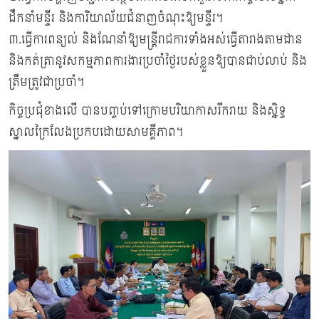
ដឹកនាំមន្ទីរ និងការិយាល័យជំនាញចំណុះឱ្យមន្ទីរ។
៣.ធ្វើការពន្យល់ និងណែនាំឱ្យមន្រ្តីរាជការទាំងអស់ធ្វើតារាងតាមដាន
និងកត់ត្រានូវសកម្មភាពការងារប្រចាំថ្ងៃរបស់ខ្លួនឱ្យបានជាប់លាប់ និង
ត្រឹមត្រូវជាប្រចាំ។
កិច្ចប្រជុំខាងលើ បានបញ្ចប់ទៅក្រោមបរិយាកាសរីករាយ និងស្និទ្ធ
ស្នាលក្រៃលែងប្រកបដោយសាមគ្គីភាព។