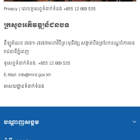
Privacy
| លេខទូរសព្ទទំនាក់ទំនង
+855 12 669 535
ក្រសួងអភិវឌ្ឍន៍ជនបទ
ដីឡូត៍លេខ ៧៧១-៧៧៣មហាវិថីព្រះមុនីវង្ស សង្កាត់បឹងត្របែកខណ្ឌចំការមន
រាជធានីភ្នំពេញ
ទូរសព្ទទំនាក់ទំនង: +855 12 669 535
E-Mail: info@mrd.gov.kh
អាសយដ្ឋានទំនាក់ទំនង
បណ្ដាញសង្គម