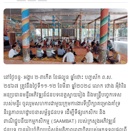
នៅថ្ងៃចន្ទ- អង្គារ ២-៣កើត ខែផល្គុន ឆ្នាំថោះ បញ្ចស័ក ព.ស.
២៥៦៧ ត្រូវនឹងថ្ងៃទី១១-១២ ខែមីនា ឆ្នាំ២០២៤ លោក ថោង អ៊ុំវ៉ារិន
អនុប្រធានមន្ទីរអភិវឌ្ឍន៍ជនបទខេត្តស្វាយរៀង និងមន្ត្រីបច្ចេកទេស
របស់មន្ទីរ ចូលរួមសហការជាមួយក្រុមការងារទីប្រឹក្សាគម្រោងគាំទ្រ
និរន្តភាពហេដ្ឋារចនាសម្ព័ន្ធជនបទ ដើម្បីទីផ្សារកសិករ និង
ពាណិជ្ជួបនីយកម្មកសិកម្ម (SAAMBAT) របស់ក្រសួងអភិវឌ្ឍន៍
ជនបទ បានរៀបចំកិច្ចប្រជុំស្ទង់មតិភាពពេញចិត្តរបស់អ្នកទទួលផលពី