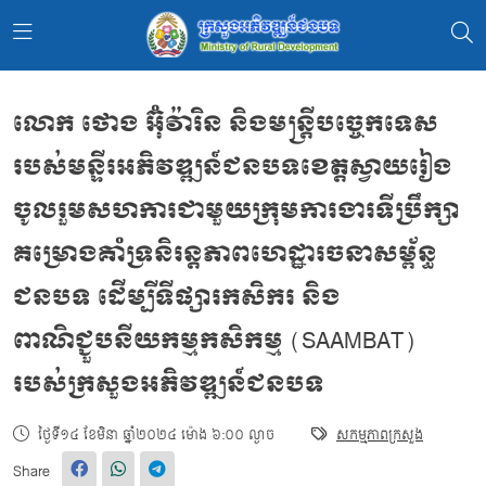
លោក ថោង អ៊ុំវ៉ារិន និងមន្ត្រីបច្ចេកទេស
របស់មន្ទីរអភិវឌ្ឍន៍ជនបទខេត្តស្វាយរៀង
ចូលរួមសហការជាមួយក្រុមការងារទីប្រឹក្សា
គម្រោងគាំទ្រនិរន្តភាពហេដ្ឋារចនាសម្ព័ន្ធ
ជនបទ ដើម្បីទីផ្សារកសិករ និង
ពាណិជ្ជួបនីយកម្មកសិកម្ម (SAAMBAT)
របស់ក្រសួងអភិវឌ្ឍន៍ជនបទ
ថ្ងៃទី១៤ ខែមិនា ឆ្នាំ២០២៤ ម៉ោង ៦:០០ ល្ងាច
សកម្មភាពក្រសួង
Share