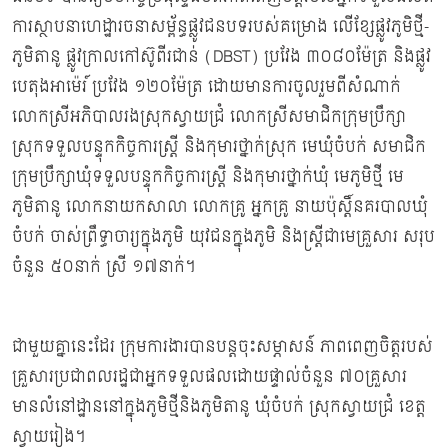
ការស្ថាបនាហេដ្ឋារចនាសម្ព័ន្ធផ្លូវជនបទរបស់គម្រោង លើខ្សែផ្លូវភូមិថ្មី-
ភូមិតានូ ផ្លូវក្រាលកៅស៊ូពីរជាន់ (DBST) ប្រវែង ៣០៨០ម៉ែត្រ និងផ្លូវ
បេតុងអាម៉េរ៍ ប្រវែង ១២០ម៉ែត្រ ដោយមានការចូលរួមពីសំណាក់
លោកស្រីអភិបាលរងស្រុកស្វាយជ្រំ លោកស្រីសមាជិកក្រុមប្រឹក្សា
ស្រុកទទួលបន្ទុកកិច្ចការស្រី្ត និងកុមារថ្នាក់ស្រុក មេឃុំចំបក់ សមាជិក
ក្រុមប្រឹក្សាឃុំទទួលបន្ទុកកិច្ចការស្រី្ត និងកុមារថ្នាក់ឃុំ មេភូមិថ្មី មេ
ភូមិតានូ លោកនាយកសាលា លោកគ្រូ អ្នកគ្រូ នាយប៉ុស្តិ៍នគរបាលឃុំ
ចំបក់ ចាស់ព្រឹទ្ធាចារ្យក្នុងភូមិ យុវជនក្នុងភូមិ និងស្ត្រីជាមេគ្រួសារ សរុប
ចំនួន ៥០នាក់ ស្រី ១៧នាក់។
ជាមួយគ្នានេះដែរ ក្រុមការងារបានបន្តចុះសម្ភាសន៍ ភាពពេញចិត្តរបស់
គ្រួសារប្រជាពលរដ្ឋជាអ្នកទទួលផលដោយផ្ទាល់ចំនួន ៧០គ្រួសារ
មានលំនៅដ្ឋាននៅក្នុងភូមិថ្មីនិងភូមិតានូ ឃុំចំបក់ ស្រុកស្វាយជ្រំ ខេត្ត
ស្វាយរៀង។