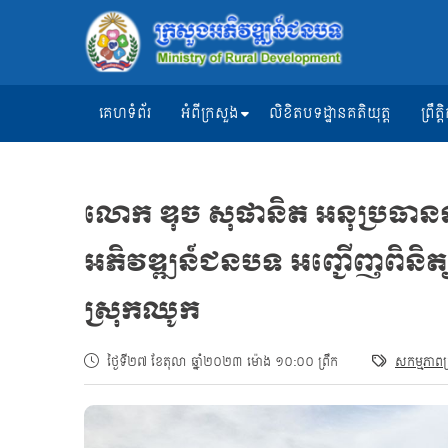
គេហទំព័រ
អំពីក្រសួង
លិខិតបទដ្ឋានគតិយុត្ត
ព្រឹ
លោក ឌុច សុផានិត អនុប្រធាន
អភិវឌ្ឍន៍ជនបទ អញ្ជើញពិនិត
ស្រុកឈូក
ថ្ងៃទី២៧ ខែតុលា ឆ្នាំ២០២៣ ម៉ោង ១០:០០ ព្រឹក
សកម្មភាពក