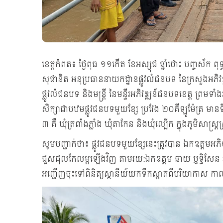
ខេត្តកំពត៖ ថ្ងៃពុធ ១១កើត ខែអស្សុជ ឆ្នាំថោះ បញ្ចស័ក 
សុផានិត អនុប្រធាននាយកដ្ឋានផ្លូវលំជនបទ នៃក្រសួងអភ
ផ្លូវលំជនបទ និងមន្រ្ដី នៃមន្ទីរអភិវឌ្ឍន៍ជនបទខេត្ត ព្រមទា
សិក្សាជាបឋមផ្លូវជនបទមួយខ្សែ ប្រវែង ២០គីឡូម៉ែត្រ មានទី
៣ គឺ ឃុំត្រពាំងភ្លាំង ឃុំតាកែន និងឃុំល្បើក ក្នុងភូមិសាស្រ
សូមបញ្ជាក់ថា៖ ផ្លូវជនបទមួយខ្សែនេះត្រូវបាន ឯកឧត្តមអភ
ជួសជុលកែលម្អឡើងវិញ តាមរយ:ឯកឧត្តម ឆាយ ប្ញទ្ធិសែន រដ្ឋម
អញ្ជើញចុះទៅពិនិត្យស្ថានីយ៍យកទឹកស្អាតពីបរិយាកាស កាល