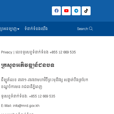
សិក្សាអនឡាញ
ទំនាក់ទំនងយើង
Search
Privacy
| លេខទូរសព្ទទំនាក់ទំនង
+855 12 669 535
ក្រសួងអភិវឌ្ឍន៍ជនបទ
ដីឡូត៍លេខ ៧៧១-៧៧៣មហាវិថីព្រះមុនីវង្ស សង្កាត់បឹងត្របែក
ខណ្ឌចំការមន រាជធានីភ្នំពេញ
ទូរសព្ទទំនាក់ទំនង: +855 12 669 535
E-Mail: info@mrd.gov.kh