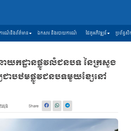
ត្តិការណ៍និងព័ត៌មាន
ឯកសារ និងរបាយការណ៍
ដៃគូអភិវឌ្ឍន៍
ប្រព័ន្ធ
នាយកដ្ឋានផ្លូវលំជនបទ នៃក្រសួង
្យជាបឋមផ្លូវជនបទមួយខ្សែនៅ
្រសួង
Share