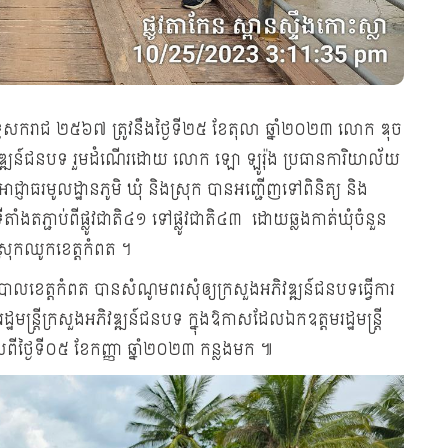
ពុទ្ធសករាជ ២៥៦៧ ត្រូវនឹងថ្ងៃទី២៥ ខែតុលា ឆ្នាំ២០២៣ លោក ឌុច
ិវឌ្ឍន៍ជនបទ រួមដំណើរដោយ លោក ឡោ ឡូរ៉ុង ប្រធានការិយាល័យ
ំងអាជ្ញាធរមូលដ្ឋានភូមិ ឃុំ និងស្រុក បានអញ្ជើញទៅពិនិត្យ និង
តាំងតភ្ជាប់ពីផ្លូវជាតិ៤១ ទៅផ្លូវជាតិ៤៣ ដោយឆ្លងកាត់ឃុំចំនួន
្ដស្រុកឈូកខេត្ដកំពត ។
ិបាលខេត្តកំពត បានសំណូមពរសុំឲ្យក្រសួងអភិវឌ្ឍន៍ជនបទធ្វើការ
ន្ត្រីក្រសួងអភិវឌ្ឍន៍ជនបទ ក្នុងឱកាសដែលឯកឧត្ដមរដ្ឋមន្រ្ដី
ពីថ្ងៃទី០៥ ខែកញ្ញា ឆ្នាំ២០២៣ កន្លងមក ៕