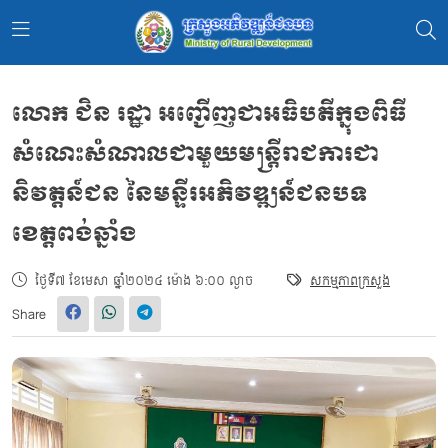
លោក​ ជិន​ រដ្ឋា​ អញ្ជើញជាអធិបតីក្នុងពិធី
សំណេះសំណាលជាមួយមន្ត្រីរាជការជា
និវត្តន៍ជន នៃមន្ទីរអភិវឌ្ឍន៍ជនបទ
ខេត្តពង់ឆ្នាំង
ថ្ងៃទី៧ ខែមេសា ឆ្នាំ២០២៤ ម៉ោង ៦:០០ ល្ងាច
សកម្មភាពក្រសួង
Share