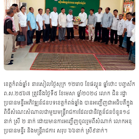
ខេត្តកំពង់ឆ្នាំ៖ នារសៀលថ្ងៃសុក្រ ១២រោច ខែផល្គុន ឆ្នាំថោះ បញ្ចស័ក
ព.ស.២៥៦៧ ត្រូវនឹងថ្ងៃទី៥ ខែមេសា ឆ្នាំ២០២៤ លោក​ ជិន​ រដ្ឋា​
ប្រធានមន្ទីរអភិវឌ្ឍន៍ជនបទខេត្តកំពង់ឆ្នាំង បានអញ្ជើញជាអធិបតីក្នុង
ពិធីសំណេះសំណាលជាមួយមន្ត្រីរាជការដែលជានិវត្តន៍ជនចំនួន១៤
នាក់ ស្រី ២ នាក់ ដោយមានការអញ្ជើញចូលរួមពីសំណាក់ លោក​អនុ
ប្រធានមន្ទីរ និងមន្ត្រីរាជការ សរុប​ ៦៦នាក់ ស្រី​៩នាក់។