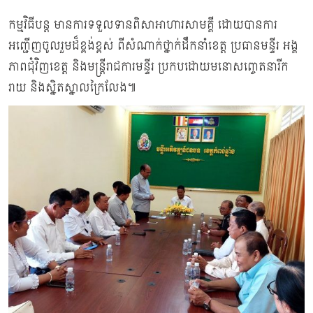
កម្មវិធីបន្ត មានការទទួលទានពិសាអាហារសាមគ្គី ដោយបានការ
អញ្ជើញចូលរួមដ៏ខ្ពង់ខ្ពស់ ពីសំណាក់ថ្នាក់ដឹកនាំខេត្ត ប្រធានមន្ទីរ​ អង្គ
ភាពជុំវិញខេត្ត និងមន្រ្តីរាជការមន្ទីរ ប្រកបដោយមនោសញ្ចេតនារីក
រាយ និងស្និតស្នាលក្រៃលែង៕