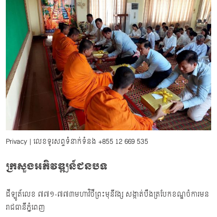
Privacy
| លេខទូរសព្ទទំនាក់ទំនង
+855 12 669 535
ក្រសួងអភិវឌ្ឍន៍ជនបទ
ដីឡូត៍លេខ ៧៧១-៧៧៣មហាវិថីព្រះមុនីវង្ស សង្កាត់បឹងត្របែកខណ្ឌចំការមន
រាជធានីភ្នំពេញ