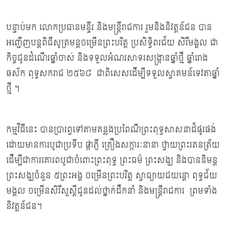
បន្ទាប់​មក​ លោកប្រធានមន្ទីរ និងមន្រ្តីរាជការ រួមនិងនិវត្តន៍ជន​ បាន
អញ្ជើញបន្តពិធីសូត្រមន្តចម្រើនព្រះបរិត្ត ប្រសិទ្ធិពរជ័យ សិរីមង្គល ជា
កិច្ចជូនដំណើរឆ្នាំចាស់ និងទទួលអំណរសាទរសង្រ្កានឆ្នាំថ្មី ឆ្នាំរោង
ឆស័ក ពុទ្ធសករាជ ២៥៦៨ ជាពិសេសដើម្បីទទួលស្វាគមន៍ទេវតាឆ្នាំ
ថ្មី ។
កម្មវិធីនេះ បានប្រារព្ធទៅតាមគន្លងប្រពៃណីព្រះពុទ្ធសាសនាដ៏ផូរផង់
ដោយមានការបូជាប្រទីប ផ្កាភ្ញី គ្រឿងសក្ការៈនានា ថ្វាយព្រះរតនត្រ័យ
ដើម្បីជាការគោរពបូជាចំពោះព្រះពុទ្ធ ព្រះធម៌ ព្រះសង្ឃ និងបាននិមន្ត
ព្រះសង្ឃចំនួន ៥ព្រះអង្គ ចម្រើនព្រះបរិត្ត ស្វាធ្យាយជយន្តោ ពុទ្ធជ័យ
មង្គល ចម្រើនសិរីសួស្ដី​ជូនដល់ថ្នាក់ដឹកនាំ និងមន្រ្តីរាជការ​ ព្រមទាំង
និវត្តន៍ជន​។