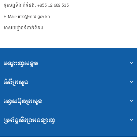
ទូរសព្ទទំនាក់ទំនង: +855 12 669 535
E-Mail: info@mrd.gov.kh
អាសយដ្ឋានទំនាក់ទំនង
បណ្ដាញសង្គម
អំពីក្រសួង
ហ្វេសប៊ុកក្រសួង
ប្រព័ន្ធសិក្សាអនឡាញ