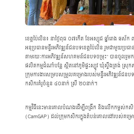
ខេត្តប៉ៃលិន៖ នាថ្ងៃពុធ ០៧កើត ខែអស្សុជ ឆ្នាំរោង ឆស័
អនុប្រធានមន្ទីរអភិវឌ្ឍន៍ជនបទខេត្តប៉ៃលិន រួមជាមួយប្រធា
តាមរយៈការអភិវឌ្ឍន៍សហគមន៍ជនបទចម្រុះ” បានចូលរួមកម្មវិធី
ផលិតកម្មដំណាំបន្លែ ស្ថិតនៅភូមិផ្ទះស្បូវ ឃុំស្ទឹងត្រង់ ស្
ក្រុមការងារសម្របសម្រួលគម្រោងរបស់មន្ទីរអភិវឌ្ឍន៍ជនបទខេត
កសិករគំរូចំនួន ៤០នាក់ ស្រី ២០នាក់។
កម្មវិធីនេះមានគោលបំណងដើម្បីពង្រីក និងលើកកម្ពស់កសិដ្ឋា
(CamGAP) ដល់ក្រុមកសិករក្នុងតំបន់គោលដៅរបស់គម្រ