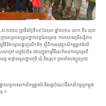
ក ព.ស.២៥៦៨ ត្រូវនឹងថ្ងៃទី០៩ ខែតុលា ឆ្នាំ២០២៤ លោក គឺន សុគា
នក្រុមសម្របសម្រួលថ្នាក់ខេត្តនៃគម្រោង “ការកសាងភូមិសន្តិភាព
ទិវាចម្ការបង្ហាញលើកទី២ ស្តីពីការអនុវត្តកសិកម្មឆ្លាតវៃលើ
រុកសាលាក្រៅ ខេត្តប៉ៃលិន ដោយក្នុងកម្មវិធីនេះក៏មានការចូលរួមពី
្ត អាជ្ញាធរមូលដ្ឋានភូមិ ឃុំ និងស្រុក ព្រមទាំងបងប្អូនប្រជា
នបច្ចេកទេសកសិកម្មឆ្លាតវៃ និងផ្ទេរចំណេះដឹងកសិកម្មល្អកម្ពុជា
ោង ។