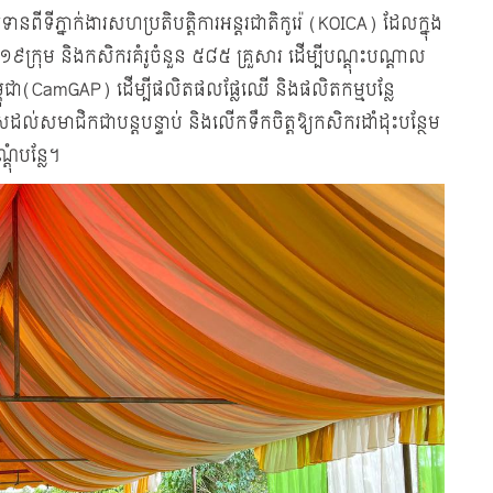
នពីទីភ្នាក់ងារសហប្រតិបត្តិការអន្តរជាតិកូរ៉េ (KOICA) ដែលក្នុង
៩ក្រុម និងកសិករគំរូចំនួន ៥៨៥ គ្រួសារ ដើម្បីបណ្ដុះបណ្ដាល
កម្ពុជា(CamGAP) ដើម្បីផលិតផលផ្លែឈើ និងផលិតកម្មបន្លែ
េសដល់សមាជិកជាបន្ដបន្ទាប់ និងលើកទឹកចិត្តឱ្យកសិករដាំដុះបន្ថែម
ុំបន្លែ។