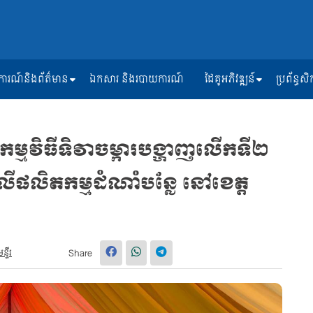
ត្តិការណ៍និងព័ត៌មាន
ឯកសារ និងរបាយការណ៍
ដៃគូអភិវឌ្ឍន៍
ប្រព័ន្ធ
ម្មវិធីទិវាចម្ការបង្ហាញលើកទី២
ៃលើផលិតកម្មដំណាំបន្លែ នៅខេត្ត
្ទីរ
Share