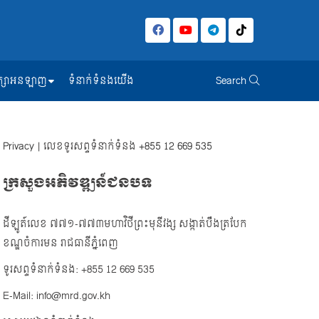
សិក្សាអនឡាញ
ទំនាក់ទំនងយើង
Search
Privacy
| លេខទូរសព្ទទំនាក់ទំនង
+855 12 669 535
ក្រសួងអភិវឌ្ឍន៍ជនបទ
ដីឡូត៍លេខ ៧៧១-៧៧៣មហាវិថីព្រះមុនីវង្ស សង្កាត់បឹងត្របែក
ខណ្ឌចំការមន រាជធានីភ្នំពេញ
ទូរសព្ទទំនាក់ទំនង: +855 12 669 535
E-Mail: info@mrd.gov.kh