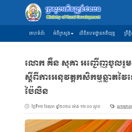
គេហទំព័រ
អំពីក្រសួង
លិខិតបទដ្ឋានគតិយុត្ត
ព្រឹ
លោក គឺន សុគា អញ្ជើញចូលរួមក
ស្តីពីការអនុវត្តកសិកម្មឆ្លាតវ
ប៉ៃលិន
ថ្ងៃទី១២ ខែតុលា ឆ្នាំ២០២៤ ម៉ោង ១២:០០ ល្ងាច
សកម្មភាពមន