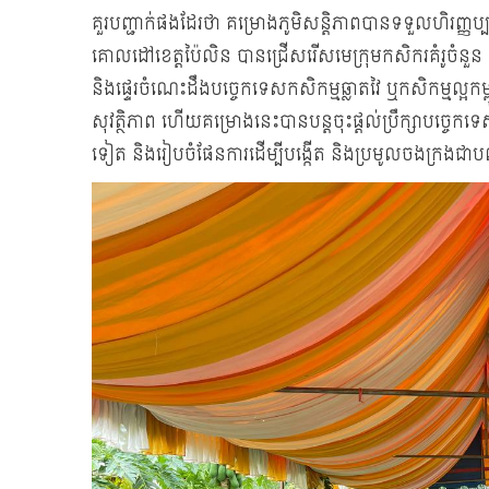
គួរបញ្ជាក់ផងដែរថា គម្រោងភូមិសន្តិភាពបានទទួលហិរញ្ញប្បទា
គោលដៅខេត្តប៉ៃលិន បានជ្រើសរើសមេក្រុមកសិករគំរូចំនួន ១
និងផ្ទេរចំណេះដឹងបច្ចេកទេសកសិកម្មឆ្លាតវៃ ឬកសិកម្មល្អ
សុវត្ថិភាព ហើយគម្រោងនេះបានបន្តចុះផ្ដល់ប្រឹក្សាបច្ចេកទ
ទៀត និងរៀបចំផែនការដើម្បីបង្កើត និងប្រមូលចងក្រងជាបណ្ត