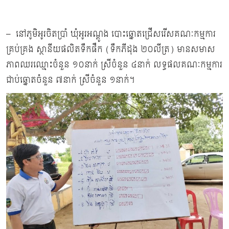
– នៅភូមិអូរចិតប្រាំ ឃុំអូរអណ្តូង បោះឆ្នោតជ្រើសរើសគណៈកម្មការ
គ្រប់គ្រង ស្ថានីយផលិតទឹកផឹក (ទឹកភីដុង ២០លីត្រ) មានសមាស
ភាពឈរឈ្មោះចំនួន ១០នាក់ ស្រីចំនួន ៤នាក់ លទ្ធផលគណៈកម្មការ
ជាប់ឆ្នោតចំនួន ៧នាក់ ស្រីចំនួន ១នាក់។