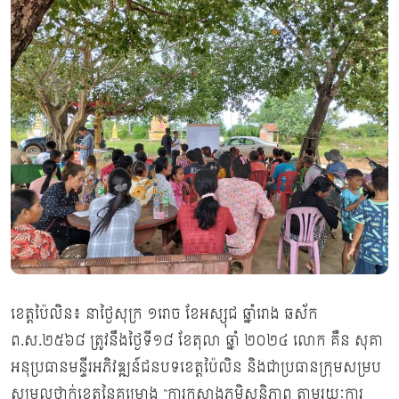
ខេត្តប៉ៃលិន៖ នាថ្ងៃសុក្រ ១រោច ខែអស្សុជ ឆ្នាំរោង ឆស័ក
ព.ស.២៥៦៨ ត្រូវនឹងថ្ងៃទី១៨ ខែតុលា ឆ្នាំ ២០២៤ លោក គឺន សុគា
អនុប្រធានមន្ទីរអភិវឌ្ឍន៍ជនបទខេត្តប៉ៃលិន និងជាប្រធានក្រុមសម្រប
សម្រួលថ្នាក់ខេត្តនៃគម្រោង “ការកសាងភូមិសន្តិភាព តាមរយៈការ