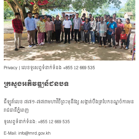
Privacy
| លេខទូរសព្ទទំនាក់ទំនង
+855 12 669 535
ក្រសួងអភិវឌ្ឍន៍ជនបទ
ដីឡូត៍លេខ ៧៧១-៧៧៣មហាវិថីព្រះមុនីវង្ស សង្កាត់បឹងត្របែកខណ្ឌចំការមន
រាជធានីភ្នំពេញ
ទូរសព្ទទំនាក់ទំនង: +855 12 669 535
E-Mail: info@mrd.gov.kh