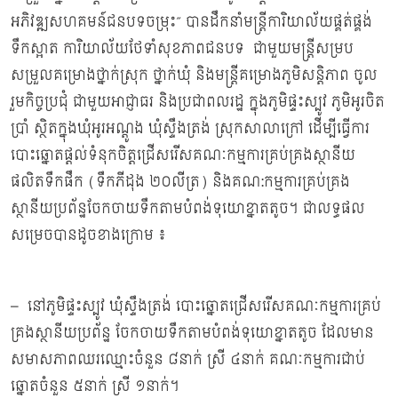
អភិវឌ្ឍសហគមន៍ជនបទចម្រុះ” បានដឹកនាំមន្រ្តីការិយាល័យផ្គត់ផ្គង់
ទឹកស្អាត ការិយាល័យថែទាំសុខភាពជនបទ ជាមួយមន្រ្តីសម្រប
សម្រួលគម្រោងថ្នាក់ស្រុក ថ្នាក់ឃុំ និងមន្រ្តីគម្រោងភូមិសន្តិភាព ចូល
រួមកិច្ចប្រជុំ ជាមួយអាជ្ញាធរ និងប្រជាពលរដ្ឋ ក្នុងភូមិផ្ទះស្បូវ ភូមិអូរចិត
ប្រាំ ស្ថិតក្នុងឃុំអូរអណ្តូង ឃុំស្ទឹងត្រង់ ស្រុកសាលាក្រៅ ដើម្បីធ្វើការ
បោះឆ្នោតផ្តល់ទំនុកចិត្តជ្រើសរើសគណៈកម្មការគ្រប់គ្រងស្ថានីយ
ផលិតទឹកផឹក (ទឹកភីដុង ២០លីត្រ) និងគណ:កម្មការគ្រប់គ្រង
ស្ថានីយប្រព័ន្ឋចែកចាយទឹកតាមបំពង់ទុយោខ្នាតតូច។ ជាលទ្ធផល
សម្រេចបានដូចខាងក្រោម ៖
– នៅភូមិផ្ទះស្បូវ ឃុំស្ទឹងត្រង់ បោះឆ្នោតជ្រើសរើសគណៈកម្មការគ្រប់
គ្រងស្ថានីយប្រព័ន្ឋ ចែកចាយទឹកតាមបំពង់ទុយោខ្នាតតូច ដែលមាន
សមាសភាពឈរឈ្មោះចំនួន ៨នាក់ ស្រី ៤នាក់ គណៈកម្មការជាប់
ឆ្នោតចំនួន ៥នាក់ ស្រី ១នាក់។