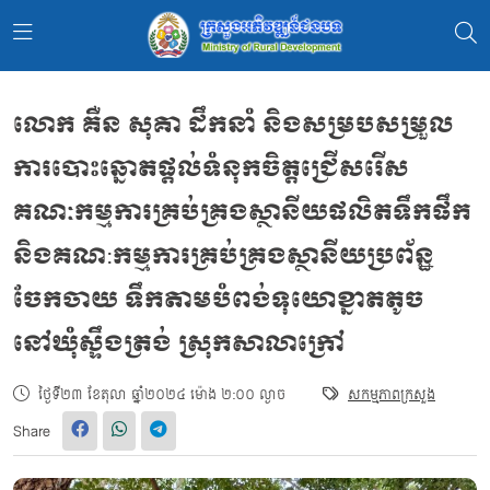
លោក គឺន សុគា ដឹកនាំ និងសម្របសម្រួល
ការបោះឆ្នោតផ្តល់ទំនុកចិត្តជ្រើសរើស
គណៈកម្មការគ្រប់គ្រងស្ថានីយផលិតទឹកផឹក
និងគណ:កម្មការគ្រប់គ្រងស្ថានីយប្រព័ន្ឋ
ចែកចាយ ទឹកតាមបំពង់ទុយោខ្នាតតូច
នៅឃុំស្ទឹងត្រង់ ស្រុកសាលាក្រៅ
ថ្ងៃទី២៣ ខែតុលា ឆ្នាំ២០២៤ ម៉ោង ២:០០ ល្ងាច
សកម្មភាពក្រសួង
Share