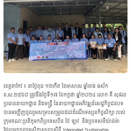
ខេត្តតាកែវ ៖ នាថ្ងៃពុធ ១២កើត ខែអាសាឍ ឆ្នាំរោង ឆស័ក
ព.ស.២៥៦៨ ត្រូវនឹងថ្ងៃទី១៧ ខែកក្តដា ឆ្នាំ២០២៤ លោក គី សុផល
ប្រធាននាយកដ្ឋាន និងមន្រ្តី នៃនាយកដ្ឋានអភិវឌ្ឍន៍សេដ្ឋកិច្ចជនបទ
បានអញ្ជើញចូលរួមសម្របសម្រួលដល់ដំណើរទស្សនកិច្ចសិក្សា របស់
ក្រុមគណៈប្រតិភូមកពីប្រទេសចិន ថៃ ឡាវ និងប្រទេសមីយ៉ាន់ម៉ា
ដែលមកចូលរួមសិក្ខាសាលាស្ដីពី Integrated Sustainable