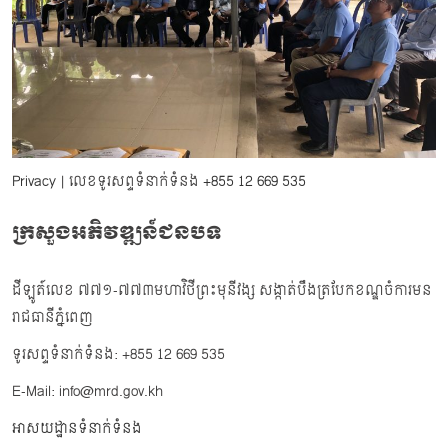
Privacy
| លេខទូរសព្ទទំនាក់ទំនង
+855 12 669 535
ក្រសួងអភិវឌ្ឍន៍ជនបទ
ដីឡូត៍លេខ ៧៧១-៧៧៣មហាវិថីព្រះមុនីវង្ស សង្កាត់បឹងត្របែកខណ្ឌចំការមន
រាជធានីភ្នំពេញ
ទូរសព្ទទំនាក់ទំនង: +855 12 669 535
E-Mail: info@mrd.gov.kh
អាសយដ្ឋានទំនាក់ទំនង