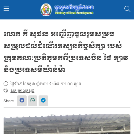
លោក គី សុផល អញ្ជើញចូលរួមសម្រប
សម្រួលដល់ដំណើរទស្សនកិច្ចសិក្សា របស់
ក្រុមគណៈប្រតិភូមកពីប្រទេសចិន ថៃ ឡាវ
និងប្រទេសមីយ៉ាន់ម៉ា
ថ្ងៃទី១៩ ខែកក្កដា ឆ្នាំ២០២៤ ម៉ោង ១២:០០ ល្ងាច
សកម្មភាពក្រសួង
Share