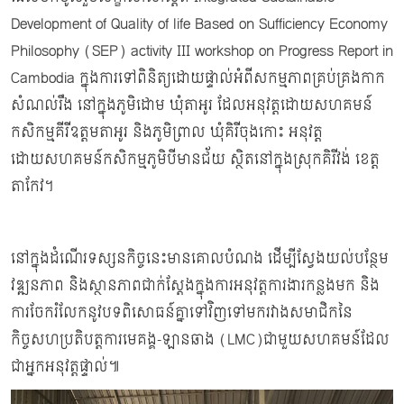
Development of Quality of life Based on Sufficiency Economy
Philosophy (SEP) activity III workshop on Progress Report in
Cambodia ក្នុងការទៅពិនិត្យដោយផ្ទាល់អំពីសកម្មភាពគ្រប់គ្រងកាក
សំណល់រឹង នៅក្នុងភូមិដោម ឃុំតាអូរ ដែលអនុវត្តដោយសហគមន៍
កសិកម្មគីរីឧត្តមតាអូរ និងភូមិព្រាល ឃុំគិរីចុងកោះ អនុវត្ត
ដោយសហគមន៍កសិកម្មភូមិបីមានជ័យ ស្ថិតនៅក្នុងស្រុកគិរីវង់ ខេត្ត
តាកែវ។
នៅក្នុងដំណើរទស្សនកិច្ចនេះមានគោលបំណង ដើម្បីស្វែងយល់បន្ថែម
វឌ្ឍនភាព និងស្ថានភាពជាក់ស្ដែងក្នុងការអនុវត្តការងារកន្លងមក និង
ការចែករំលែកនូវបទពិសោធន៍គ្នាទៅវិញទៅមករវាងសមាជិកនៃ
កិច្ចសហប្រតិបត្តការមេគង្គ-ឡានឆាង (LMC)ជាមួយសហគមន៍ដែល
ជាអ្នកអនុវត្តផ្ទាល់៕