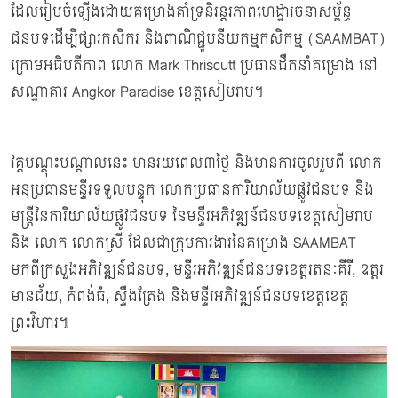
ដែលរៀបចំឡើងដោយគម្រោងគាំទ្រនិរន្តរភាពហេដ្ឋារចនាសម្ព័ន្ធ
ជនបទដើម្បីផ្សារកសិករ និងពាណិជ្ជូបនីយកម្មកសិកម្ម (SAAMBAT)
ក្រោមអធិបតីភាព លោក Mark Thriscutt ប្រធានដឹកនាំគម្រោង នៅ
សណ្ឋាគារ Angkor Paradise ខេត្តសៀមរាប។
វគ្គបណ្តុះបណ្តាលនេះ​ មានរយពេល៣ថ្ងៃ និងមានការចូលរួមពី លោក
អនុប្រធានមន្ទីរទទួលបន្ទុក លោកប្រធានការិយាល័យផ្លូវជនបទ និង
មន្ត្រីនៃការិយាល័យផ្លូវជនបទ នៃមន្ទីរអភិវឌ្ឍន៍ជនបទខេត្តសៀមរាប
និង លោក លោកស្រី ដែលជាក្រុមការងារនៃគម្រោង SAAMBAT
មកពីក្រសួងអភិវឌ្ឍន៍ជនបទ, មន្ទីរអភិវឌ្ឍន៍ជនបទខេត្តរតនៈគីរី, ឧត្តរ
មានជ័យ, កំពង់ធំ, ស្ទឹងត្រែង និងមន្ទីរអភិវឌ្ឍន៍ជនបទខេត្តខេត្ត
ព្រះវិហារ៕