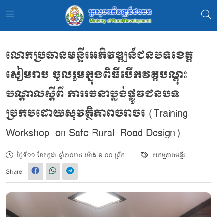
លោកប្រធានមន្ទីរអភិវឌ្ឍន៍ជនបទខេត្ត
សៀមរាប ចូលរួមក្នុងពិធីបើកវគ្គបណ្តុះ
បណ្ដាលស្ដីពី ការរចនាប្លង់ផ្លូវជនបទ
ប្រកបដោយសុវត្ថិភាពចរាចរ (Training
Workshop on Safe Rural Road Design)
ថ្ងៃទី១១ ខែកក្កដា ឆ្នាំ២០២៤ ម៉ោង ៦:០០ ព្រឹក
សកម្មភាពមន្ទីរ
Share