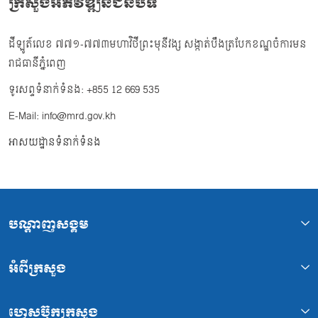
ក្រសួងអភិវឌ្ឍន៍ជនបទ
ដីឡូត៍លេខ ៧៧១-៧៧៣មហាវិថីព្រះមុនីវង្ស សង្កាត់បឹងត្របែកខណ្ឌចំការមន
រាជធានីភ្នំពេញ
ទូរសព្ទទំនាក់ទំនង: +855 12 669 535
E-Mail: info@mrd.gov.kh
អាសយដ្ឋានទំនាក់ទំនង
បណ្ដាញសង្គម
អំពីក្រសួង
ហ្វេសប៊ុកក្រសួង