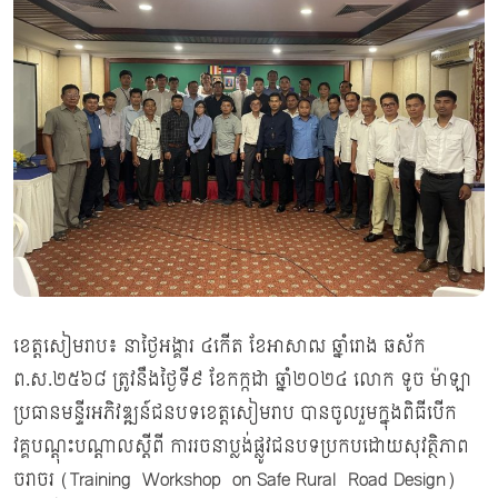
ខេត្តសៀមរាប៖ នាថ្ងៃអង្គារ ៤កើត ខែអាសាឍ ឆ្នាំរោង ឆស័ក
ព.ស.២៥៦៨ ត្រូវនឹងថ្ងៃទី៩ ខែកក្កដា ឆ្នាំ២០២៤ លោក ទូច ម៉ាឡា
ប្រធានមន្ទីរអភិវឌ្ឍន៍ជនបទខេត្តសៀមរាប បានចូលរួមក្នុងពិធីបើក
វគ្គបណ្តុះបណ្ដាលស្ដីពី ការរចនាប្លង់ផ្លូវជនបទប្រកបដោយសុវត្ថិភាព
ចរាចរ (Training Workshop on Safe Rural Road Design)