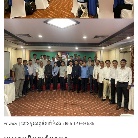
Privacy
| លេខទូរសព្ទទំនាក់ទំនង
+855 12 669 535