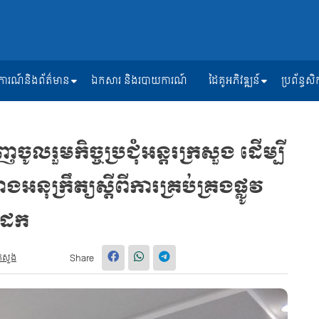
ត្តិការណ៍និងព័ត៌មាន
ឯកសារ និងរបាយការណ៍
ដៃគូអភិវឌ្ឍន៍
ប្រព័ន្ធ
រួមកិច្ចប្រជុំអន្តរក្រសួង ដើម្បី
ងអនុក្រឹត្យស្តីពីការគ្រប់គ្រងផ្លូវ
វដែក
្រសួង
Share