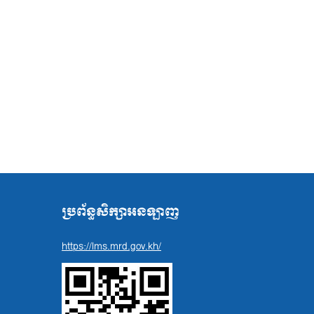
ប្រព័ន្ធសិក្សាអនឡាញ
https://lms.mrd.gov.kh/