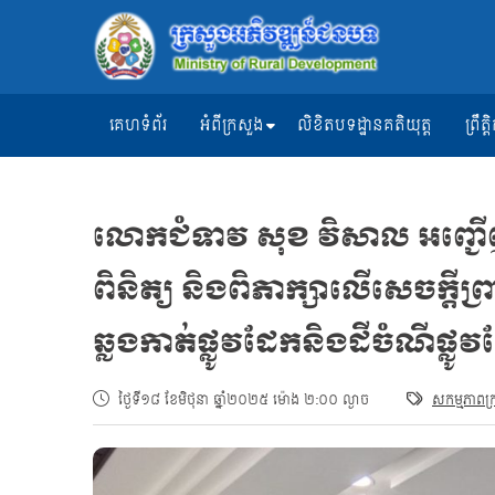
គេហទំព័រ
អំពីក្រសួង
លិខិតបទដ្ឋានគតិយុត្ត
ព្រឹ
លោកជំទាវ សុខ វិសាល អញ្ជើញចូល
ពិនិត្យ និងពិភាក្សាលើសេចក្តីព្រា
ឆ្លងកាត់ផ្លូវដែកនិងដីចំណីផ្លូ
ថ្ងៃទី១៨ ខែមិថុនា ឆ្នាំ២០២៥ ម៉ោង ២:០០ ល្ងាច
សកម្មភាពក