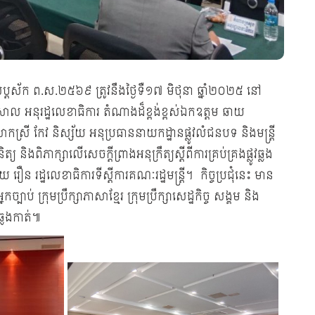
ាញ់ សប្ដស័ក ព.ស.២៥៦៩ ត្រូវនឹងថ្ងៃទឺ១៧ មិថុនា ឆ្នាំ២០២៥ នៅ
ិសាល អនុរដ្ឋលេខាធិការ តំណាងដ៏ខ្ពង់ខ្ពស់ឯកឧត្ដម ឆាយ
កស្រី កែវ និស្ស័យ អនុប្រធាននាយកដ្ឋានផ្លូវលំជនបទ និងមន្ត្រី
យ និងពិភាក្សាលើសេចក្តីព្រាងអនុក្រឹត្យស្តីពីការគ្រប់គ្រងផ្លូវឆ្លង
រឿន រដ្ឋលេខាធិការទីស្តីការគណៈរដ្ឋមន្រ្តី។ កិច្ចប្រជុំនេះ មាន
បាប់ ក្រុមប្រឹក្សាភាសាខ្មែរ ក្រុមប្រឹក្សាសេដ្ឋកិច្ច សង្គម និង
ឆ្លងកាត់៕