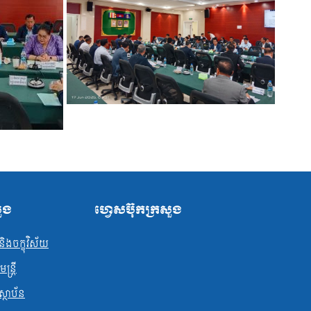
សួង
ហ្វេសប៊ុកក្រសួង
ិងចក្ខុវិស័យ
្ត្រី
ស្ថាប័ន