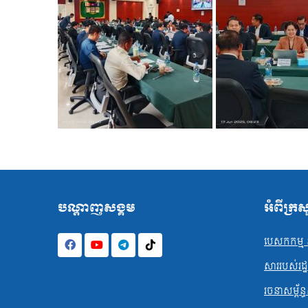
បណ្ដាញសង្គម
អំពីក្រ
បេសកកម្ម ន
សាររបស់រដ្ឋមន
រចនាសម្ព័ន្ធ