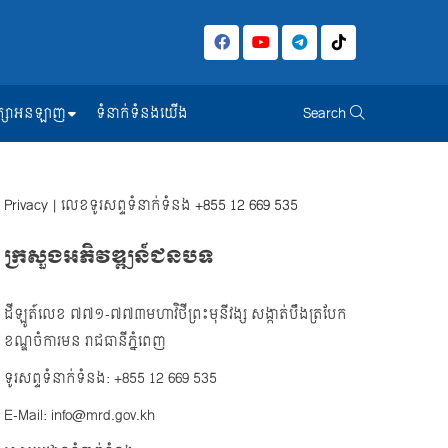
សិក្សាអនឡាញ
ទំនាក់ទំនងយើង
Search
Privacy
| លេខទូរសព្ទទំនាក់ទំនង
+855 12 669 535
ក្រសួងអភិវឌ្ឍន៍ជនបទ
ដីឡូត៍លេខ ៧៧១-៧៧៣មហាវិថីព្រះមុនីវង្ស សង្កាត់បឹងត្របែក
ខណ្ឌចំការមន រាជធានីភ្នំពេញ
ទូរសព្ទទំនាក់ទំនង: +855 12 669 535
E-Mail: info@mrd.gov.kh