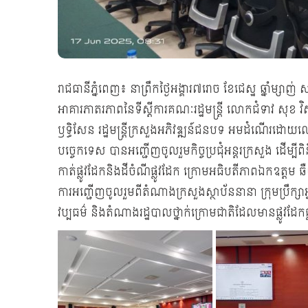
រាជធានីភ្នំពេញ៖ នាព្រឹកថ្ងៃអង្គារ៧រោច ខែជេស្ឋ ឆ្នាំម្ស
អាគារភាតរភាពនៃទីស្តីការគណៈរដ្ឋមន្រ្តី លោកជំទាវ សុខ វ
ឫទ្ធិសែន រដ្ឋមន្ត្រីក្រសួងអភិវឌ្ឍន៍ជនបទ អមដំណើរដោយលោ
បច្ចេកទេស បានអញ្ជើញចូលរួមកិច្ចប្រជុំអន្តរក្រសួង ដើម្បីពិនិត្
កាត់ផ្លូវដែកនិងដីចំណីផ្លូវដែក ក្រោមអធិបតីភាពឯកឧត្តម ឆឺយ 
ការអញ្ជើញចូលរួមពីតំណាងក្រសួងស្ថាប័ននានា ក្រុមប្រឹក្សាអ្នកច្
វប្បធម៌ និងតំណាងរដ្ឋបាលថ្នាក់ក្រោមជាតិដែលមានផ្លូវដែក