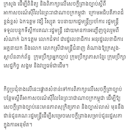
ក្រសួង ដើម្បីពិនិត្យ និងពិភាក្សាលើសេចក្តីព្រាងច្បាប់ស្តីពី
អាកាសចរណ៍ស៊ីវិលនៃព្រះរាជាណាចក្រកម្ពុជា ក្រោមអធិបតីភាពដ៏
ខ្ពង់ខ្ពស់ ឯកឧត្តម វង្សី វិស្សុត ឧបនាយករដ្ឋមន្ត្រីប្រចាំការ រដ្ឋមន្ត្រី
ទទួលបន្ទុកទីស្តីការគណៈរដ្ឋមន្រ្តី ដោយមានការអញ្ជើញចូលរួមពី
សំណាក់ ឯកឧត្ដម លោកជំទាវ ជារដ្ឋលេខាធិការ អនុរដ្ឋលេខាធិការ
អគ្គនាយក និងលោក លោកស្រីជាមន្ត្រីជំនាញ តំណាងឱ្យក្រសួង-
ស្ថាប័នពាក់ព័ន្ធ ក្រុមប្រឹក្សាអ្នកច្បាប់ ក្រុមប្រឹក្សាភាសាខ្មែរ ក្រុមប្រឹក្សា
សេដ្ឋកិច្ច សង្គម និងវប្បធម៌ជាដើម។
កិច្ចប្រជុំខាងលើនេះផ្ដោតសំខាន់ទៅការពិភាក្សាលើសេចក្ដីព្រាច្បាប់
បន្ថែមស្ដីពីអាកាសចរណ៍ស៊ីវិលនៃព្រះរាជាណាចក្រកម្ពុជា ដើម្បីឱ្យ
សេចក្ដីព្រាងច្បាប់នេះមានភាពសុក្រិត្យភាព និងច្បាស់លាស់ មុននឹង
ដាន់ជូនគណៈរដ្ឋមន្ត្រីដើម្បីសម្រេចសេចក្ដីព្រាងសម្រាប់ជូនរដ្ឋសភា
ក្នុងការអនុម័ត។