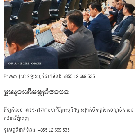
Privacy
| លេខទូរសព្ទទំនាក់ទំនង
+855 12 669 535
ក្រសួងអភិវឌ្ឍន៍ជនបទ
ដីឡូត៍លេខ ៧៧១-៧៧៣មហាវិថីព្រះមុនីវង្ស សង្កាត់បឹងត្របែកខណ្ឌចំការមន
រាជធានីភ្នំពេញ
ទូរសព្ទទំនាក់ទំនង: +855 12 669 535