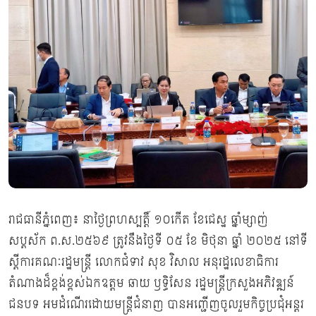
រាជធានីភ្នំពេញ៖ នាថ្ងៃព្រហស្បត្តិ៍ ១០កើត ខែជេស្ឋ ឆ្នាំម្សាញ់
សប្តស័ក ព.ស.២៥៦៩ ត្រូវនឹងថ្ងៃទី ០៥ ខែ មិថុនា ឆ្នាំ ២០២៥ នៅទី
ស្តីការគណៈរដ្ឋមន្រ្តី លោកជំទាវ សុខ វិសាល អនុរដ្ឋលេខាធិការ
តំណាងដ៏ខ្ពង់ខ្ពស់ឯកឧត្ដម ឆាយ ឫទ្ធិសែន រដ្ឋមន្ត្រីក្រសួងអភិវឌ្ឍន៍
ជនបទ អមដំណើរដោយមន្ត្រីជំនាញ បានអញ្ជើញចូលរួមកិច្ចប្រជុំអន្តរ