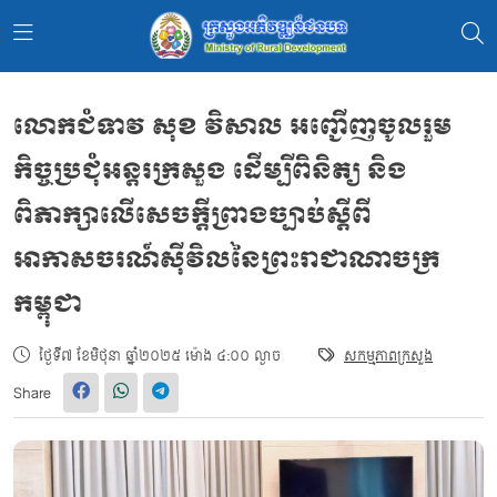
លោកជំទាវ សុខ វិសាល អញ្ជើញចូលរួម
កិច្ចប្រជុំអន្តរក្រសួង ដើម្បីពិនិត្យ និង
ពិភាក្សាលើសេចក្តីព្រាងច្បាប់ស្តីពី
អាកាសចរណ៍ស៊ីវិលនៃព្រះរាជាណាចក្រ
កម្ពុជា
ថ្ងៃទី៧ ខែមិថុនា ឆ្នាំ២០២៥ ម៉ោង ៤:០០ ល្ងាច
សកម្មភាពក្រសួង
Share