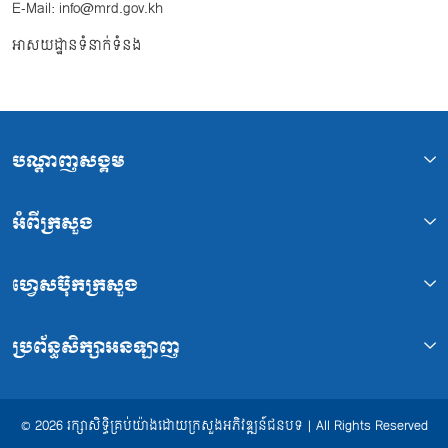
E-Mail: info@mrd.gov.kh
អាសយដ្ឋានទំនាក់ទំនង
បណ្ដាញសង្គម
អំពីក្រសួង
ហ្វេសប៊ុកក្រសួង
ប្រព័ន្ធសិក្សាអនឡាញ
© 2026 រក្សាសិទ្ធិគ្រប់យ៉ាងដោយក្រសួងអភិវឌ្ឍន៍ជនបទ | All Rights Reserved