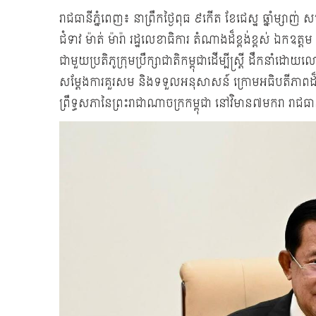
រាជធានីភ្នំពេញ៖ នាព្រឹកថ្ងៃពុធ ៩កើត ខែជេស្ឋ ឆ្នាំម្សាញ
ជំទាវ ម៉ាត់ ម៉ារ៉ា រដ្ឋលេខាធិការ តំណាងដ៏ខ្ពង់ខ្ពស់ ឯកឧត្
ជាមួយប្រតិភូក្រុមប្រឹក្សាជាតិកម្ពុជាដើម្បីស្ត្រី ដឹកនាំដោយល
សម្តែងការគួរសម និងទទួលអនុសាសន៍ ក្រោមអធិបតីភាពដ៏ខ
ព្រឹទ្ធសភានៃព្រះរាជាណាចក្រកម្ពុជា នៅវិមាន៧មករា រាជធា