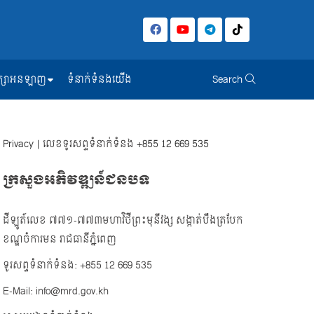
សិក្សាអនឡាញ
ទំនាក់ទំនងយើង
Search
Privacy
| លេខទូរសព្ទទំនាក់ទំនង
+855 12 669 535
ក្រសួងអភិវឌ្ឍន៍ជនបទ
ដីឡូត៍លេខ ៧៧១-៧៧៣មហាវិថីព្រះមុនីវង្ស សង្កាត់បឹងត្របែក
ខណ្ឌចំការមន រាជធានីភ្នំពេញ
ទូរសព្ទទំនាក់ទំនង: +855 12 669 535
E-Mail: info@mrd.gov.kh