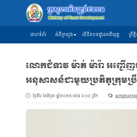
គេហទំព័រ
អំពីក្រសួង
លិខិតបទដ្ឋានគតិយុត្ត
ព្រឹ
លោកជំទាវ ម៉ាត់ ម៉ារ៉ា អញ្ជ
អនុសាសន៍ជាមួយប្រតិភូក្រុមប្រឹក្ស
ថ្ងៃទី៦ ខែមិថុនា ឆ្នាំ២០២៥ ម៉ោង ៦:០០ ព្រឹក
សកម្មភាពក្រស