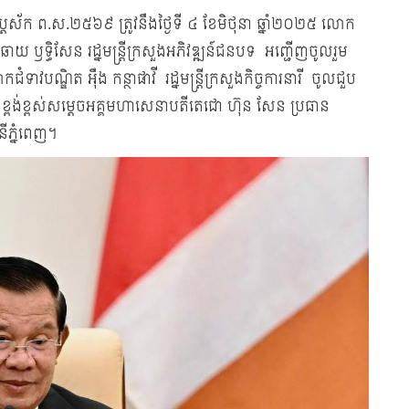
់ សប្ដស័ក ព.ស.២៥៦៩ ត្រូវនឹងថ្ងៃទី ៤ ខែមិថុនា ឆ្នាំ២០២៥ លោក
តម ឆាយ ឫទ្ធិសែន រដ្នមន្ត្រីក្រសួងអភិវឌ្ឍន៍ជនបទ អញ្ជើញចូលរួម
ោកជំទាវបណ្ឌិត អ៊ឹង កន្ថាផាវី រដ្នមន្ត្រីក្រសួងកិច្ចការនារី ចូលជួប
្ពង់ខ្ពស់សម្ដេចអគ្គមហាសេនាបតីតេជោ ហ៊ុន សែន ប្រធាន
នីភ្នំពេញ។