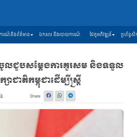
ត្តិការណ៍និងព័ត៌មាន
ឯកសារ និងរបាយការណ៍
ដៃគូអភិវឌ្ឍន៍
ប្រព័ន្ធ
ើញចូលជួបសម្តែងការគួរសម និងទទួល
ាជាតិកម្ពុជាដើម្បីស្ត្រី
ួង
Share